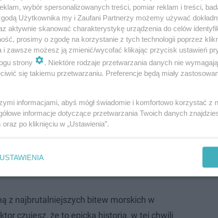
klam, wybór spersonalizowanych treści, pomiar reklam i treści, bad
yonów) od Królewskiej Przystani. To właśnie tam w "Ogniu 
 zgodą Użytkownika my i Zaufani Partnerzy możemy używać dokład
az aktywnie skanować charakterystykę urządzenia do celów identyfi
której
życie stracił jeden z kluczowych bohaterów
, a str
ść, prosimy o zgodę na korzystanie z tych technologii poprzez klikn
wym kosztem.
"Jeśli tak wygląda zwycięstwo, to nigdy wię
a i zawsze możesz ją zmienić/wycofać klikając przycisk ustawień pr
 Velaryon (Steve Toussaint).
ogu strony
. Niektóre rodzaje przetwarzania danych nie wymagaj
iwić się takiemu przetwarzaniu. Preferencje będą miały zastosowanie
 Belmont Cameli o najbardziej wzruszającej
szymi informacjami, abyś mógł świadomie i komfortowo korzystać z
iążek | Wywiady ESKA
gółowe informacje dotyczące przetwarzania Twoich danych znajdzi
s
oraz po kliknięciu w „Ustawienia”.
flotę Velaryonów, a Rhaenyra Targaryen (Emma D'Arcy) po
obaczymy już w pierwszym odcinku trzeciego sezonu
"Rod
USTAWIENIA
ną z najbrutalniejszych bitew morskich w
ktor czujesz, że to epicka historia, w tej chwili