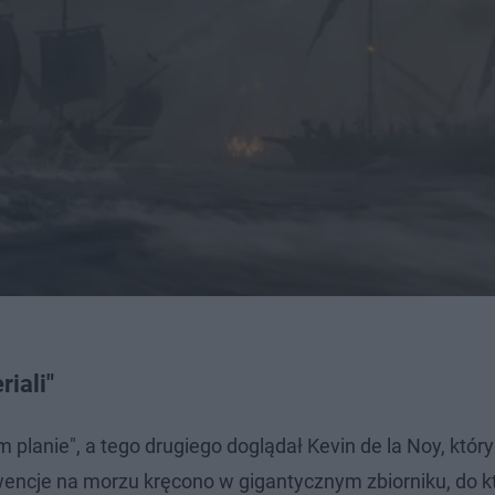
riali"
planie", a tego drugiego doglądał Kevin de la Noy, który
cje na morzu kręcono w gigantycznym zbiorniku, do k