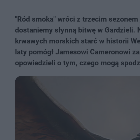
"Ród smoka" wróci z trzecim sezonem j
dostaniemy słynną bitwę w Gardzieli. N
krwawych morskich starć w historii We
laty pomógł Jamesowi Cameronowi zato
opowiedzieli o tym, czego mogą spodz