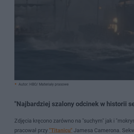
Autor: HBO/ Materiały prasowe
"Najbardziej szalony odcinek w historii se
Zdjęcia kręcono zarówno na "suchym" jak i "mokrym 
pracował przy
"Titanicu"
Jamesa Camerona. Sekwen