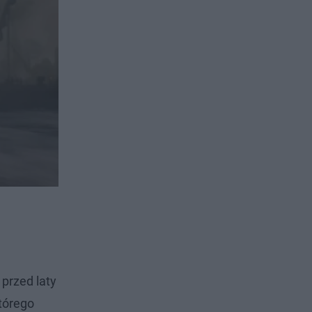
 przed laty
tórego