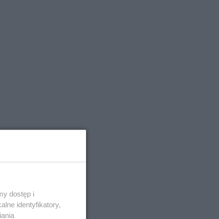
y dostęp i
 Skałę
lne identyfikatory,
iania
iftmark