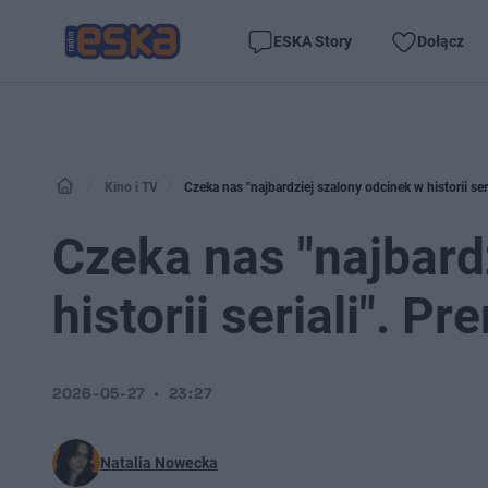
ESKA Story
Dołącz
Kino i TV
Czeka nas "najbardziej szalony odcinek w historii ser
Czeka nas "najbard
historii seriali". P
2026-05-27
23:27
Natalia Nowecka