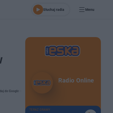
Słuchaj radia
Menu
w
Radio Online
daj do Google
TERAZ GRAMY