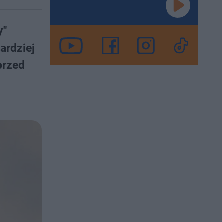
y"
ardziej
przed