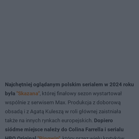
Najchętniej oglądanym polskim serialem w 2024 roku
była
"Skazana"
, której finałowy sezon wystartował
wspólnie z serwisem Max. Produkcja z doborową
obsadą i z Agatą Kuleszą w roli głównej zaistniała
także na innych rynkach europejskich.
Dopiero
siódme miejsce należy do Colina Farrella i serialu
HBO Original
"Pingwin"
, który przez wielu krytyków