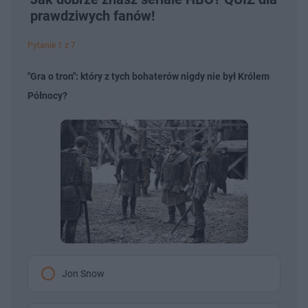
prawdziwych fanów!
Pytanie 1 z 7
"Gra o tron": który z tych bohaterów nigdy nie był Królem
Północy?
Jon Snow