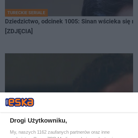
TURECKIE SERIALE
Dziedzictwo, odcinek 1005: Sinan wścieka się n
[ZDJĘCIA]
HISZPAŃSKI SERIAL TVP
La promesa, odcinek 454: Lope zostaje brutalni
Drogi Użytkowniku,
My, naszych 1162 zaufanych partnerów oraz inne