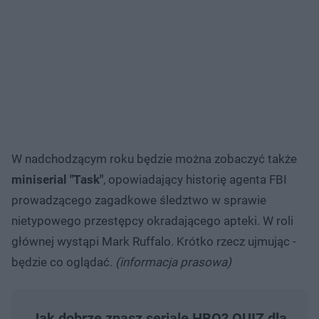
W nadchodzącym roku będzie można zobaczyć także
miniserial "Task"
, opowiadający historię agenta FBI
prowadzącego zagadkowe śledztwo w sprawie
nietypowego przestępcy okradającego apteki. W roli
głównej wystąpi Mark Ruffalo. Krótko rzecz ujmując -
będzie co oglądać.
(informacja prasowa)
Jak dobrze znasz seriale HBO? QUIZ dla