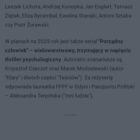
Leszek Lichota, Andrzej Konopka, Jan Englert, Tomasz
Ziętek, Eliza Rycembel, Ewelina Starejki, Antoni Sztaba
czy Piotr Żurawski.
W planach na 2025 rok jest także serial
"Porządny
człowiek" – wielowarstwowy, trzymający w napięciu
thriller psychologiczny
. Autorami scenariusza są
Krzysztof Czeczot oraz Marek Modzelewski (autor
"Klary" i dwóch części "Teściów"). Za reżyserię
odpowiada laureatka FPFF w Gdyni i Paszportu Polityki
– Aleksandra Terpińska ("Inni ludzie").