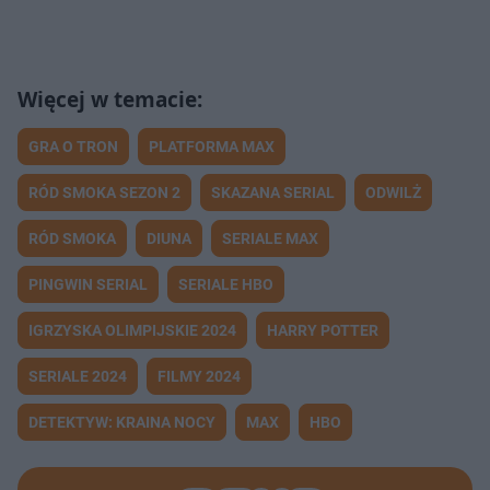
GRA O TRON
PLATFORMA MAX
RÓD SMOKA SEZON 2
SKAZANA SERIAL
ODWILŻ
RÓD SMOKA
DIUNA
SERIALE MAX
PINGWIN SERIAL
SERIALE HBO
IGRZYSKA OLIMPIJSKIE 2024
HARRY POTTER
SERIALE 2024
FILMY 2024
DETEKTYW: KRAINA NOCY
MAX
HBO