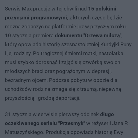
Serwis Max pracuje w tej chwili nad
15 polskimi
pozycjami programowymi
, z których część będzie
można zobaczyć na platformie już w przyszłym roku.
10 stycznia premiera
dokumentu "Drzewa milczą"
,
który opowiada historię szesnastoletniej Kurdyjki Runy
i jej rodziny. Po tragicznej śmierci matki, nastolatka
musi szybko dorosnąć i zająć się czwórką swoich
młodszych braci oraz pogrążonym w depresji,
bezradnym ojcem. Podczas pobytu w obozie dla
uchodźców rodzina zmaga się z traumą, niepewną
przyszłością i groźbą deportacji.
31 stycznia w serwisie pierwszy odcinek
długo
oczekiwanego serialu "Przesmyk"
w reżyserii Jana P.
Matuszyńskiego. Produkcja opowiada historię Ewy