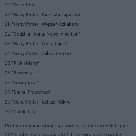
"Gra o tron"
"Harry Potter i Komnata Tajemnic"
"Harry Potter i Więzień Azkabanu"
"Godzilla i Kong: Nowe Imperium"
"Harry Potter i Czara Ognia"
"Harry Potter i Zakon Feniksa"
"Rick i Morty"
"Bez urazy"
"Łowcy skór"
"Diuna: Proroctwo"
"Harry Potter i Książę Półkrwi"
"Caddo Lake"
Podsumowanie obejmuje miesiące styczeń – listopad
2024 roku. Od stycznia do 10 czerwca użytkownicy