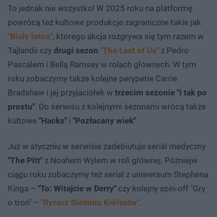
To jednak nie wszystko! W 2025 roku na platformę
powrócą też kultowe produkcje zagraniczne takie jak
"Biały lotos"
, którego akcja rozgrywa się tym razem w
Tajlandii czy
drugi sezon
"The Last of Us"
z Pedro
Pascalem i Bellą Ramsey w rolach głównych. W tym
roku zobaczymy także kolejne perypetie Carrie
Bradshaw i jej przyjaciółek w
trzecim sezonie "I tak po
prostu"
. Do serwisu z kolejnymi sezonami wrócą także
kultowe
"Hacks"
i
"Pozłacany wiek"
.
Już w styczniu w serwisie zadebiutuje serial medyczny
"The Pitt"
z Noahem Wylem w roli głównej. Późniejw
ciągu roku zobaczymy też serial z uniwersum Stephena
Kinga –
"To: Witajcie w Derry"
czy kolejny spin-off "Gry
o tron" –
"Rycerz Siedmiu Królestw"
.