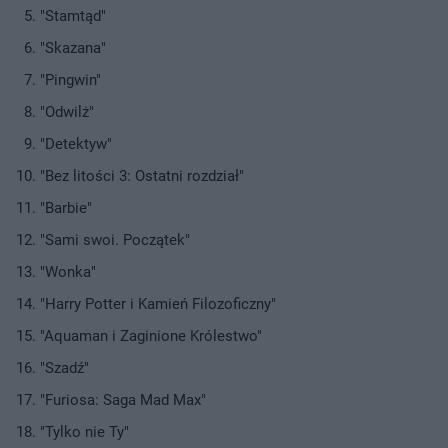
"Stamtąd"
"Skazana"
"Pingwin"
"Odwilż"
"Detektyw"
"Bez litości 3: Ostatni rozdział"
"Barbie"
"Sami swoi. Początek"
"Wonka"
"Harry Potter i Kamień Filozoficzny"
"Aquaman i Zaginione Królestwo"
"Szadź"
"Furiosa: Saga Mad Max"
"Tylko nie Ty"