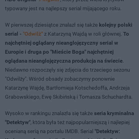
typowany jest na najlepszy serial mijającego roku.
W pierwszej dziesiątce znalazł się także
kolejny polski
serial -
"Odwilż"
z Katarzyną Wajdą w roli głównej.
To
najchętniej oglądany nieanglojęzyczny serial w
Europie i druga po "Mieście Boga" najchętniej
oglądana nieanglojęzyczna produkcja na świecie
.
Niedawno rozpoczęły się zdjęcia do trzeciego sezonu
"Odwilży". Wśród obsady zobaczymy ponownie
Katarzynę Wajdę, Bartłomieja Kotschedoffa, Andrzeja
Grabowskiego, Ewę Skibińską i Tomasza Schuchardta.
Wysoko w rankingu znalazła się także
seria kryminalna
"Detektyw"
, która była też najpopularniejszą i najlepiej
ocenianą serią na portalu IMDB. Serial
"Detektyw: