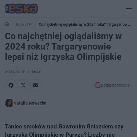
Kino i TV
Co najchętniej oglądaliśmy w 2024 roku? Targaryenowie
lepsi niż Igrzyska Olimpijskie
Co najchętniej oglądaliśmy w
2024 roku? Targaryenowie
lepsi niż Igrzyska Olimpijskie
2024-12-11
11:49
Dodaj do Google
Natalia Nowecka
Taniec smoków nad Gawronim Gniazdem czy
Igrzyska Olimpijskie w Paryżu? Liczby nie