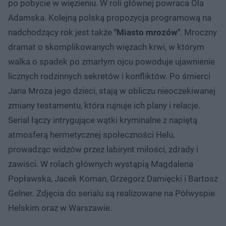
po pobycie w więzieniu. W roli głównej powraca Ola
Adamska. Kolejną polską propozycja programową na
nadchodzący rok jest także
"Miasto mrozów"
. Mroczny
dramat o skomplikowanych więzach krwi, w którym
walka o spadek po zmarłym ojcu powoduje ujawnienie
licznych rodzinnych sekretów i konfliktów. Po śmierci
Jana Mroza jego dzieci, stają w obliczu nieoczekiwanej
zmiany testamentu, która rujnuje ich plany i relacje.
Serial łączy intrygujące wątki kryminalne z napiętą
atmosferą hermetycznej społeczności Helu,
prowadząc widzów przez labirynt miłości, zdrady i
zawiści. W rolach głównych wystąpią Magdalena
Popławska, Jacek Koman, Grzegorz Damięcki i Bartosz
Gelner. Zdjęcia do serialu są realizowane na Półwyspie
Helskim oraz w Warszawie.