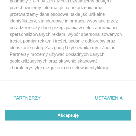
podmioty z Grupy ZPR Media uzyskujemy dostęp i
przechowujemy informacje na urządzeniu oraz
przetwarzamy dane osobowe, takie jak unikalne
identyfikatory, standardowe informacje wysyłane przez
urządzenie czy dane przeglądania w celu zapewniania
spersonalizowanych reklam, wybór spersonalizowanych
treści, pomiar reklam i treści, badanie odbiorców oraz
ulepszanie usług. Za zgodą Użytkownika my i Zaufani
Partnerzy możemy używać dokładnych danych
geolokalizacyjnych oraz aktywnie skanować
charakterystykę urządzenia do celów identyfikacji.
TYLKO U NAS
Ponieważ cenimy Twoją prywatność, prosimy o zgodę na
Odważna polska komedia wraca z nowymi odcink
korzystanie z tych technologii poprzez kliknięcie
„Akceptuję”. Zgoda jest dobrowolna i zawsze możesz ją
zmienić/wycofać klikając przycisk ustawień prywatności
PARTNERZY
USTAWIENIA
znajdujący się w lewym dolnym rogu strony
. Niektóre
rodzaje przetwarzania danych nie wymagają zgody
LOKALNIE:
Akceptuję
użytkownika, ale masz prawo sprzeciwić się takiemu
przetwarzaniu. Preferencje będą miały zastosowanie tylko
na tej witrynie.