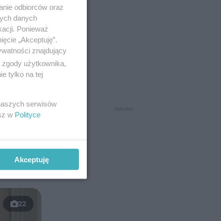
anie odbiorców oraz
nych danych
kacji. Ponieważ
ięcie „Akceptuję”.
ywatności znajdujący
ą zgody użytkownika,
 tylko na tej
 naszych serwisów
esz w
Polityce
ała się z
z
krzywdził
Akceptuję
22