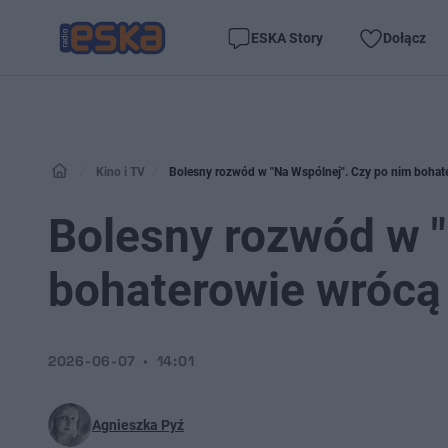
ESKA Story
Dołącz
Kino i TV
Bolesny rozwód w "Na Wspólnej". Czy po nim bohate
Bolesny rozwód w "
bohaterowie wrócą 
2026-06-07
14:01
Agnieszka Pyź