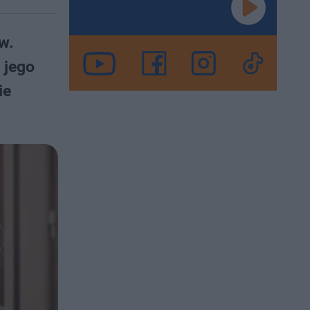
w.
 jego
ie