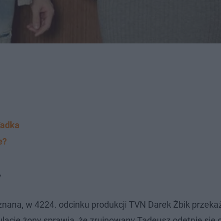
Tadka
e?
y
znana, w 4224. odcinku produkcji TVN Darek Żbik przeka
cje żony sprawią, że zrujnowany Tadeusz odetnie się o