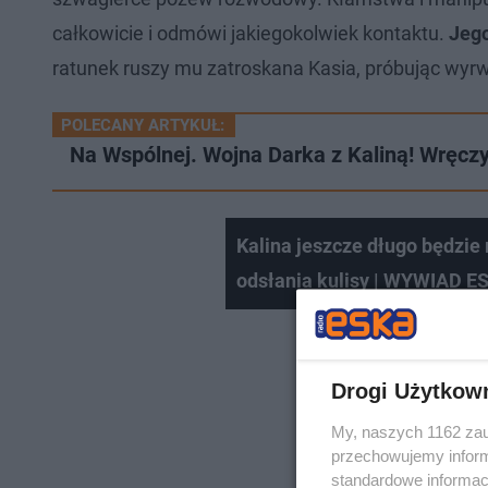
całkowicie i odmówi jakiegokolwiek kontaktu.
Jego
ratunek ruszy mu zatroskana Kasia, próbując wyrwa
POLECANY ARTYKUŁ:
Na Wspólnej. Wojna Darka z Kaliną! Wręcz
Kalina jeszcze długo będzie
odsłania kulisy | WYWIAD E
Drogi Użytkow
My, naszych 1162 zau
przechowujemy informa
standardowe informac