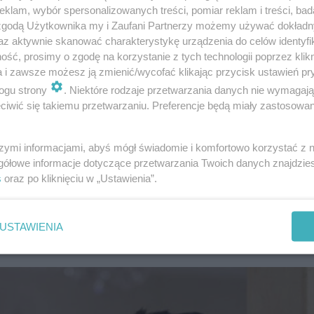
klam, wybór spersonalizowanych treści, pomiar reklam i treści, bad
 zgodą Użytkownika my i Zaufani Partnerzy możemy używać dokład
az aktywnie skanować charakterystykę urządzenia do celów identyfi
ść, prosimy o zgodę na korzystanie z tych technologii poprzez klikn
a i zawsze możesz ją zmienić/wycofać klikając przycisk ustawień pr
ogu strony
. Niektóre rodzaje przetwarzania danych nie wymagaj
iwić się takiemu przetwarzaniu. Preferencje będą miały zastosowanie
szyć Tadka
szymi informacjami, abyś mógł świadomie i komfortowo korzystać z
gółowe informacje dotyczące przetwarzania Twoich danych znajdzi
wego w nadchodzących odcinkach. Poprosi Darię, by spotk
s
oraz po kliknięciu w „Ustawienia”.
uzgotany Tadek będzie musiał dodatkowo zmierzyć się 
 pod wpływem kłamstw Kaliny bezpodstawnie odrzucił i s
USTAWIENIA
ł. Wsparcie Darii okaże się w tym momencie kluczowe.