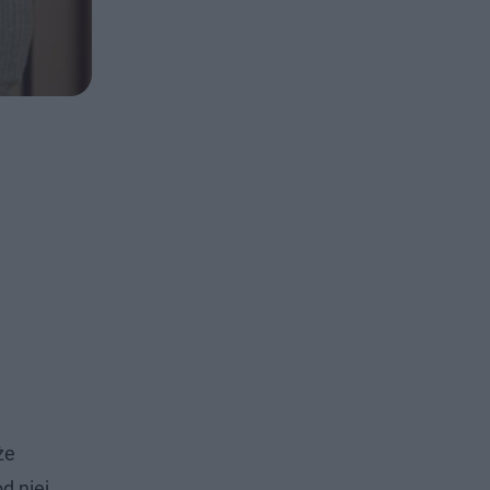
że
d niej