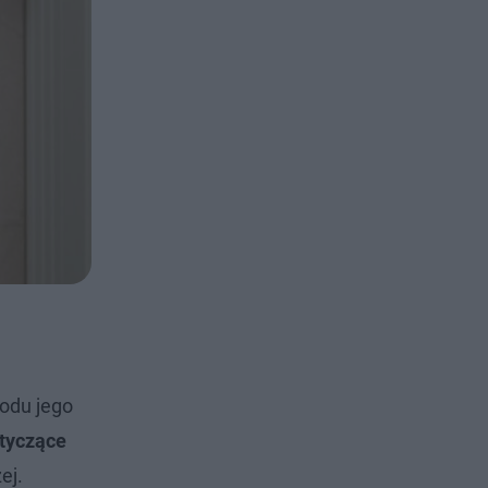
wodu jego
otyczące
ej.