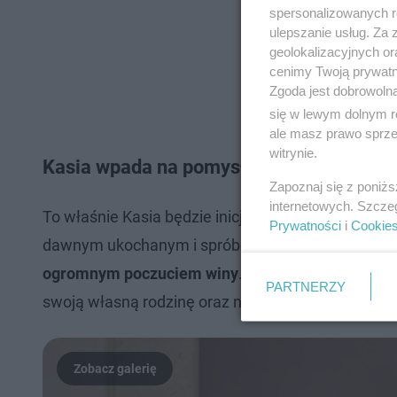
spersonalizowanych re
ulepszanie usług. Za
geolokalizacyjnych or
cenimy Twoją prywatno
Zgoda jest dobrowoln
się w lewym dolnym r
ale masz prawo sprzec
witrynie.
Kasia wpada na pomysł. Daria ma pocie
Zapoznaj się z poniż
internetowych. Szcze
To właśnie Kasia będzie inicjatorką planu ratunko
Prywatności
i
Cookie
dawnym ukochanym i spróbowała mu pomóc.
Zdr
ogromnym poczuciem winy
. Uświadomi sobie, że
PARTNERZY
swoją własną rodzinę oraz najbliższych przyjació