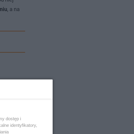
niu
, a na
y dostęp i
lne identyfikatory,
iania