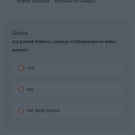
więcej turystów" - powiedział Gilligan.
Sonda
Czy pomnik Waltera i Jessego w Albuquerque to dobry
pomysł?
TAK
NIE
NIE MAM ZDANIA