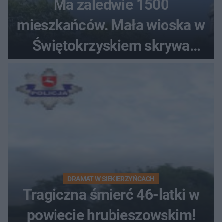
Ma zaledwie 1500
mieszkańców. Mała wioska w
Świętokrzyskiem skrywa
zabytki, bywał tu nawet król
DRAMAT W SIEKIERZYŃCACH
Tragiczna śmierć 46-latki w
powiecie hrubieszowskim!