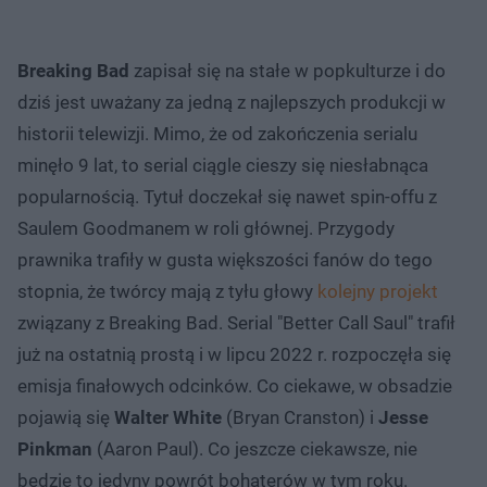
Breaking Bad
zapisał się na stałe w popkulturze i do
dziś jest uważany za jedną z najlepszych produkcji w
historii telewizji. Mimo, że od zakończenia serialu
minęło 9 lat, to serial ciągle cieszy się niesłabnąca
popularnością. Tytuł doczekał się nawet spin-offu z
Saulem Goodmanem w roli głównej. Przygody
prawnika trafiły w gusta większości fanów do tego
stopnia, że twórcy mają z tyłu głowy
kolejny projekt
związany z Breaking Bad. Serial "Better Call Saul" trafił
już na ostatnią prostą i w lipcu 2022 r. rozpoczęła się
emisja finałowych odcinków. Co ciekawe, w obsadzie
pojawią się
Walter White
(Bryan Cranston) i
Jesse
Pinkman
(Aaron Paul). Co jeszcze ciekawsze, nie
będzie to jedyny powrót bohaterów w tym roku.