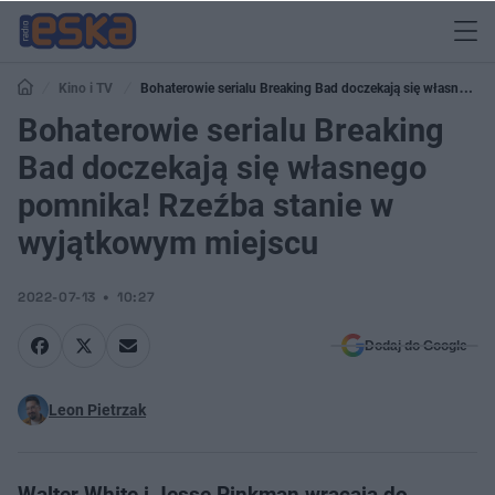
Kino i TV
Bohaterowie serialu Breaking Bad doczekają się własnego
Bohaterowie serialu Breaking
pomnika! Rzeźba stanie w wyjątkowym miejscu
Bad doczekają się własnego
pomnika! Rzeźba stanie w
wyjątkowym miejscu
2022-07-13
10:27
Dodaj do Google
Leon Pietrzak
Walter White i Jesse Pinkman wracają do