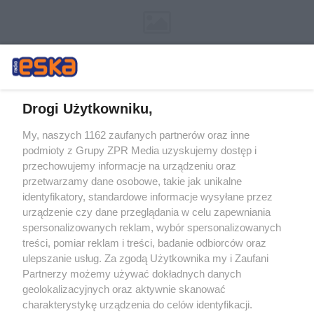
Drogi Użytkowniku,
My, naszych 1162 zaufanych partnerów oraz inne
Żaden utwór zamieszczony w serwisie nie może być powielany i
podmioty z Grupy ZPR Media uzyskujemy dostęp i
rozpowszechniany lub dalej rozpowszechniany w jakikolwiek sposób (w
tym także elektroniczny lub mechaniczny) na jakimkolwiek polu
przechowujemy informacje na urządzeniu oraz
eksploatacji w jakiejkolwiek formie, włącznie z umieszczaniem w
przetwarzamy dane osobowe, takie jak unikalne
Internecie bez pisemnej zgody właściciela praw. Jakiekolwiek użycie lub
identyfikatory, standardowe informacje wysyłane przez
wykorzystanie utworów w całości lub w części z naruszeniem prawa,
tzn. bez właściwej zgody, jest zabronione pod groźbą kary i może być
urządzenie czy dane przeglądania w celu zapewniania
ścigane prawnie.
spersonalizowanych reklam, wybór spersonalizowanych
treści, pomiar reklam i treści, badanie odbiorców oraz
ulepszanie usług. Za zgodą Użytkownika my i Zaufani
Partnerzy możemy używać dokładnych danych
geolokalizacyjnych oraz aktywnie skanować
charakterystykę urządzenia do celów identyfikacji.