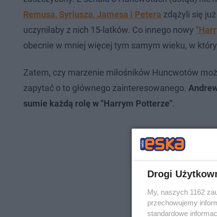
Remusa, Syriusza, Jamesa i Petera
zdążyli się ju
uczyniłaby z nich 15-latków. Co innego nowy
"Harr
obecnie w mniej więcej tym samym wieku, w który
Zatem, czy marzenie miłośników Huncwotów może
zapytać o to głównego zainteresowanego.
Andrew 
sumie każdą rolę w "Harrym Potterze"
.
Drogi Użytkow
My, naszych 1162 zau
przechowujemy informa
standardowe informac