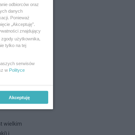
anie odbiorców oraz
nych danych
kacji. Ponieważ
ięcie „Akceptuję”.
ywatności znajdujący
ą zgody użytkownika,
 tylko na tej
 naszych serwisów
esz w
Polityce
Akceptuję
st wielkim
i) i