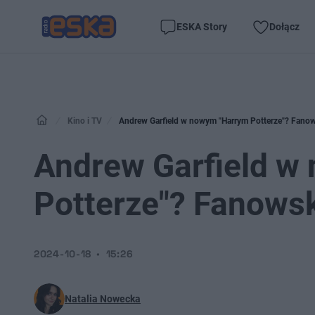
ESKA Story
Dołącz
Kino i TV
Andrew Garfield w nowym "Harrym Potterze"? Fanow
Andrew Garfield w
Potterze"? Fanowsk
2024-10-18
15:26
Natalia Nowecka