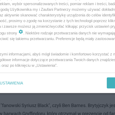
klam, wybór spersonalizowanych treści, pomiar reklam i treści, bad
 zgodą Użytkownika my i Zaufani Partnerzy możemy używać dokład
az aktywnie skanować charakterystykę urządzenia do celów identyfi
ść, prosimy o zgodę na korzystanie z tych technologii poprzez klikn
a i zawsze możesz ją zmienić/wycofać klikając przycisk ustawień pr
ogu strony
. Niektóre rodzaje przetwarzania danych nie wymagaj
pokochali widzowie
iwić się takiemu przetwarzaniu. Preferencje będą miały zastosowanie
w roli młodego Remusa Lupina. Byłbyś gotów
szymi informacjami, abyś mógł świadomie i komfortowo korzystać z
gółowe informacje dotyczące przetwarzania Twoich danych znajdzi
s
oraz po kliknięciu w „Ustawienia”.
 jest pytanie, na które nie umiem
em tak: przyjąłbym każdą rolę, jaką by mi
USTAWIENIA
fanowski Syriusz Black", czyli Ben Barnes. Brytyjczyk je
 barwach Gryffindoru, który otrzymał w prezencie od fank