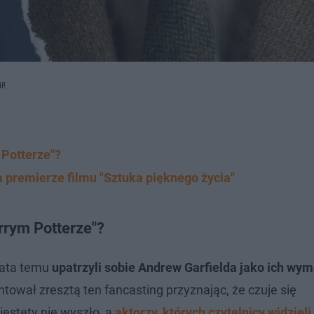
ł!
 Potterze"?
 premierze filmu "Sztuka pięknego życia"
rrym Potterze"?
lata temu
upatrzyli sobie Andrew Garfielda jako ich wy
ntował zresztą ten fancasting przyznając, że czuje się
iestety nie wyszło, a
aktorzy, których czytelnicy widzieli