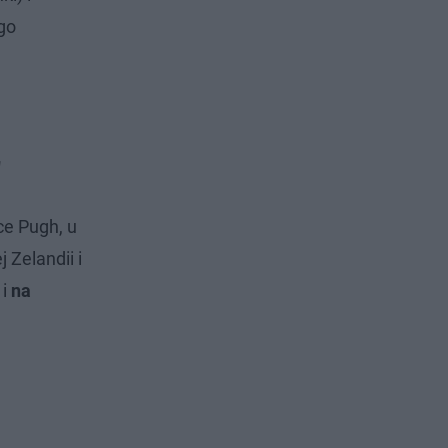
ego
"
ce Pugh, u
 Zelandii i
 i
na