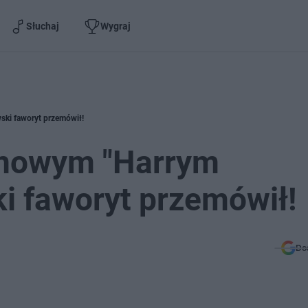
Słuchaj
Wygraj
ski faworyt przemówił!
 nowym "Harrym
i faworyt przemówił!
Do