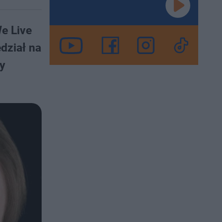
We Live
dział na
ry