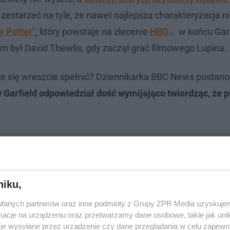
ż zestarzeć na tyle, że nawet najlepsza charakteryzacja n
y Potter"
, który powstaje na zlecenie
HBO
… w końcu Garf
m był David Thewlis, gdy zaczął grać filmowego Lupina.
 się wreszcie spełnić? Dziennikarka BBC News postano
Garfield odpowiedział dość wymijająco twierdząc, że p
niku,
fanych partnerów oraz inne podmioty z Grupy ZPR Media uzyskujem
cje na urządzeniu oraz przetwarzamy dane osobowe, takie jak unika
je wysyłane przez urządzenie czy dane przeglądania w celu zapewn