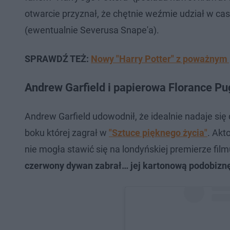
otwarcie przyznał, że chętnie weźmie udział w cast
(ewentualnie Severusa Snape'a).
SPRAWDŹ TEŻ:
Nowy "Harry Potter" z poważnym
Andrew Garfield i papierowa Florance Pu
Andrew Garfield udowodnił, że idealnie nadaje się
boku której zagrał w
"Sztuce pięknego życia"
. Akt
nie mogła stawić się na londyńskiej premierze film
czerwony dywan zabrał… jej kartonową podobizn