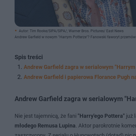
Autor: Tim Rooke/SIPA/SIPA/; Warner Bros. Pictures/ East News
Andrew Garfield w nowym "Harrym Potterze"? Fanowski faworyt przemówi
Spis treści
Andrew Garfield zagra w serialowym "Harrym
Andrew Garfield i papierowa Florance Pugh na
Andrew Garfield zagra w serialowym "Ha
Nie jest tajemnicą, że fani
"Harry'ego Pottera"
już 
młodego Remusa Lupina
. Aktor parokrotnie kome
zaszczycony. Z serialu o Huncwotach (dotąd) nic n