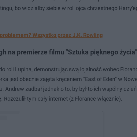
ingu, bo widziałby siebie w roli ojca chrzestnego Harry'
 problemem? Wszystko przez J.K. Rowling
gh na premierze filmu "Sztuka pięknego życia
 do roli Lupina, demonstrując swą lojalność wobec Floran
orka jest obecnie zajęta kręceniem "East of Eden" w Nowej
u. Andrew zadbał jednak o to, by był to ich wspólny dzień
ę
. Rozczulił tym cały internet (z Florance włącznie).