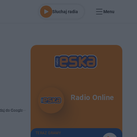
Słuchaj radia
Menu
Radio Online
daj do Google
TERAZ GRAMY