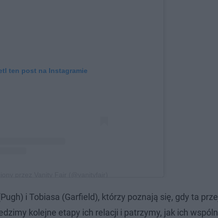
tl ten post na Instagramie
ony przez Vanity Fair (@vanityfair)
Pugh) i Tobiasa (Garfield), którzy poznają się, gdy ta prz
my kolejne etapy ich relacji i patrzymy, jak ich wspóln