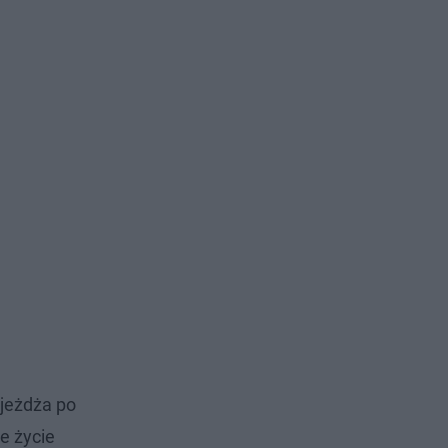
ejeżdża po
e życie