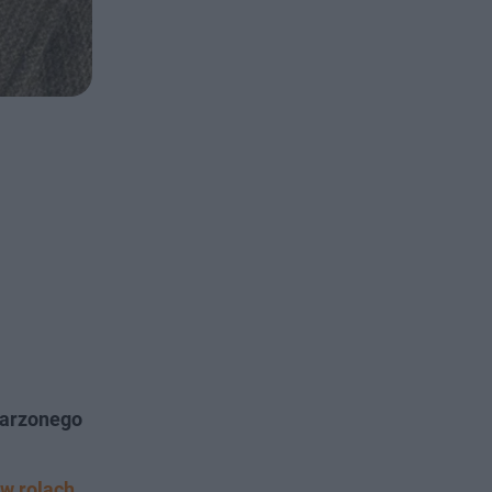
marzonego
 w rolach