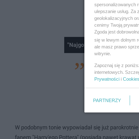
spersonalizowanych re
ulepszanie usług. Za
geolokalizacyjnych or
cenimy Twoją prywatno
Zgoda jest dobrowoln
się w lewym dolnym r
"Najgorsze" castingi, które 
ale masz prawo sprzec
witrynie.
BBC:
Widziano Cię 
Zapoznaj się z poniż
internetowych. Szcze
zagrać w reboocie?
Prywatności
i
Cookie
Andrew Garfield:
To
odpowiedzieć. Powi
PARTNERZY
zaproponowali.
W podobnym tonie wypowiadał się już parokrotnie "
fanem "Harry'ego Pottera" (posiada nawet krawat w