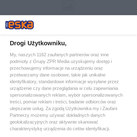
Drogi Użytkowniku,
My, naszych 1162 zaufanych partnerów oraz inne
Żaden utwór zamieszczony w serwisie nie może być powielany i
podmioty z Grupy ZPR Media uzyskujemy dostęp i
rozpowszechniany lub dalej rozpowszechniany w jakikolwiek sposób (w
przechowujemy informacje na urządzeniu oraz
tym także elektroniczny lub mechaniczny) na jakimkolwiek polu
eksploatacji w jakiejkolwiek formie, włącznie z umieszczaniem w
przetwarzamy dane osobowe, takie jak unikalne
Internecie bez pisemnej zgody właściciela praw. Jakiekolwiek użycie lub
identyfikatory, standardowe informacje wysyłane przez
wykorzystanie utworów w całości lub w części z naruszeniem prawa,
tzn. bez właściwej zgody, jest zabronione pod groźbą kary i może być
urządzenie czy dane przeglądania w celu zapewniania
ścigane prawnie.
spersonalizowanych reklam, wybór spersonalizowanych
treści, pomiar reklam i treści, badanie odbiorców oraz
ulepszanie usług. Za zgodą Użytkownika my i Zaufani
Partnerzy możemy używać dokładnych danych
geolokalizacyjnych oraz aktywnie skanować
charakterystykę urządzenia do celów identyfikacji.
Ponieważ cenimy Twoją prywatność, prosimy o zgodę na
O nas