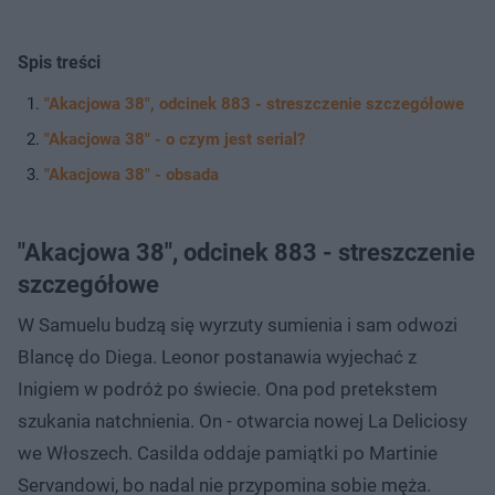
Spis treści
"Akacjowa 38", odcinek 883 - streszczenie szczegółowe
"Akacjowa 38" - o czym jest serial?
"Akacjowa 38" - obsada
"Akacjowa 38", odcinek 883 - streszczenie
szczegółowe
W Samuelu budzą się wyrzuty sumienia i sam odwozi
Blancę do Diega. Leonor postanawia wyjechać z
Inigiem w podróż po świecie. Ona pod pretekstem
szukania natchnienia. On - otwarcia nowej La Deliciosy
we Włoszech. Casilda oddaje pamiątki po Martinie
Servandowi, bo nadal nie przypomina sobie męża.