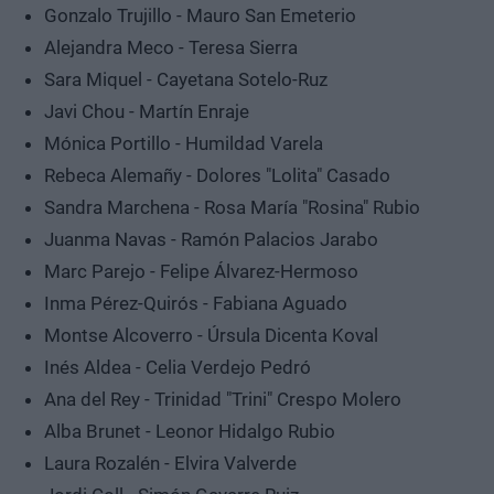
Gonzalo Trujillo - Mauro San Emeterio
Alejandra Meco - Teresa Sierra
Sara Miquel - Cayetana Sotelo-Ruz
Javi Chou - Martín Enraje
Mónica Portillo - Humildad Varela
Rebeca Alemañy - Dolores "Lolita" Casado
Sandra Marchena - Rosa María "Rosina" Rubio
Juanma Navas - Ramón Palacios Jarabo
Marc Parejo - Felipe Álvarez-Hermoso
Inma Pérez-Quirós - Fabiana Aguado
Montse Alcoverro - Úrsula Dicenta Koval
Inés Aldea - Celia Verdejo Pedró
Ana del Rey - Trinidad "Trini" Crespo Molero
Alba Brunet - Leonor Hidalgo Rubio
Laura Rozalén - Elvira Valverde