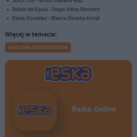
Jordi Coll - Simón Gayarre Ruiz
Rubén de Eguía - Diego Alday Roncero
Elena González - Blanca Dicenta Koval
AKACJOWA 38 STRESZCZENIE
Radio Online