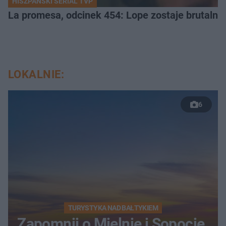
HISZPAŃSKI SERIAL TVP
La promesa, odcinek 454: Lope zostaje brutalni
LOKALNIE:
6
TURYSTYKA NAD BAŁTYKIEM
Zapomnij o Mielnie i Sopocie.