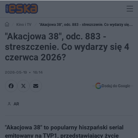
Kino i TV
"Akacjowa 38", odc. 883 - streszczenie. Co wydarzy się 4
czerwca 2026?
"Akacjowa 38", odc. 883 -
streszczenie. Co wydarzy się 4
czerwca 2026?
2026-05-19
16:14
Dodaj do Google
AR
"Akacjowa 38" to popularny hiszpański serial
emitowany na TVP1, przedstawiający życie