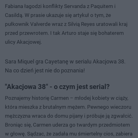
Fabiana łagodzi konflikty Servanda z Paquitem i
Casildą. W prasie ukazuje się artykuł o tym, że
pułkownik Valverde wraz z Silvią Reyes uratowali kraj
przed przewrotem. I tak Arturo staje się bohaterem
ulicy Akacjowej.
Sara Miquel gra Cayetanę w serialu Akacjowa 38.
Na co dzień jest nie do poznania!
"Akacjowa 38" - o czym jest serial?
Poznajemy historię Carmen – młodej kobiety w ciąży,
która mieszka z brutalnym mężem. Pewnego wieczoru
mężczyzna wraca do domu pijany i próbuje ją zgwałcić.
Broniąc się, Carmen uderza go twardym przedmiotem
w głowę. Sądzac, że zadała mu śmiertelny cios, zabiera