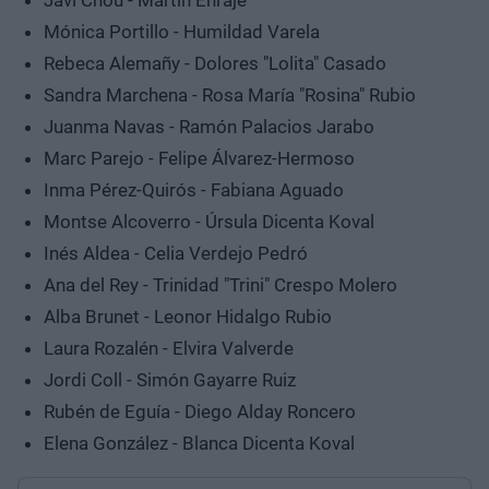
Javi Chou - Martín Enraje
Mónica Portillo - Humildad Varela
Rebeca Alemañy - Dolores "Lolita" Casado
Sandra Marchena - Rosa María "Rosina" Rubio
Juanma Navas - Ramón Palacios Jarabo
Marc Parejo - Felipe Álvarez-Hermoso
Inma Pérez-Quirós - Fabiana Aguado
Montse Alcoverro - Úrsula Dicenta Koval
Inés Aldea - Celia Verdejo Pedró
Ana del Rey - Trinidad "Trini" Crespo Molero
Alba Brunet - Leonor Hidalgo Rubio
Laura Rozalén - Elvira Valverde
Jordi Coll - Simón Gayarre Ruiz
Rubén de Eguía - Diego Alday Roncero
Elena González - Blanca Dicenta Koval