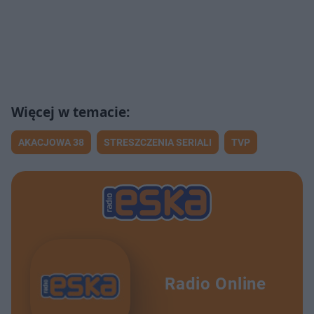
Niszcząca siła negatywnych przekonań | PSYCHONAWIGACJE
27:15
Alienacja rodzicielska, a emocje dziecka | PSYCHONAWIGACJE
26:45
Duża różnica wieku w związku | PSYCHONAWIGACJE
23:34
Zespół Aspergera, a związek intymny | PSYCHONAWIGACJE
24:14
AKACJOWA 38
STRESZCZENIA SERIALI
TVP
Paraliżujący lęk w relacjach | PSYCHONAWIGACJE
26:50
Koniec związku nie musi boleć | PSYCHONAWIGACJE
27:55
Radio Online