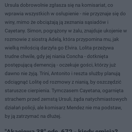
Ursula dobrowolnie zgłasza się na komisariat, co
wprawia wszystkich w osłupienie - nie przyznaje się do
winy, mimo że obciążają ją zeznania sąsiadów i
Cayetany. Simon, pogrążony w żalu, znajduje ukojenie w
rozmowie z siostrą Adelą, która przypomina mu, jak
wielką miłością darzyła go Elvira. Lolita przeżywa
trudne chwile, gdy jej niania Concha - dotknięta
postępującą demencją - oczekuje gości, którzy już
dawno nie żyją. Trini, Antonito i reszta służby planują
odciągnąć Lolitę od rozmowy z nianią, by oszczędzić
staruszce cierpienia. Tymczasem Cayetana, ogarnięta
strachem przed zemstą Ursuli, żąda natychmiastowych
działań policji, ale komisarz Mendez nie ma podstaw,
by ją zatrzymać na dłużej.
"Akacjowa 38" odc. 672 - kiedy emisja?