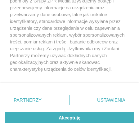
podmioty z Grupy ZPR Media uzyskujemy dostęp i
przechowujemy informacje na urządzeniu oraz
przetwarzamy dane osobowe, takie jak unikalne
identyfikatory, standardowe informacje wysyłane przez
urządzenie czy dane przeglądania w celu zapewniania
spersonalizowanych reklam, wybór spersonalizowanych
treści, pomiar reklam i treści, badanie odbiorców oraz
ulepszanie usług. Za zgodą Użytkownika my i Zaufani
Partnerzy możemy używać dokładnych danych
geolokalizacyjnych oraz aktywnie skanować
charakterystykę urządzenia do celów identyfikacji.
Żaden utwór zamieszczony w serwisie nie może być powielany i
Ponieważ cenimy Twoją prywatność, prosimy o zgodę na
rozpowszechniany lub dalej rozpowszechniany w jakikolwiek sposób (w
korzystanie z tych technologii poprzez kliknięcie
tym także elektroniczny lub mechaniczny) na jakimkolwiek polu
eksploatacji w jakiejkolwiek formie, włącznie z umieszczaniem w
„Akceptuję”. Zgoda jest dobrowolna i zawsze możesz ją
Internecie bez pisemnej zgody właściciela praw. Jakiekolwiek użycie lub
zmienić/wycofać klikając przycisk ustawień prywatności
wykorzystanie utworów w całości lub w części z naruszeniem prawa,
PARTNERZY
USTAWIENIA
tzn. bez właściwej zgody, jest zabronione pod groźbą kary i może być
znajdujący się w lewym dolnym rogu strony
. Niektóre
ścigane prawnie.
rodzaje przetwarzania danych nie wymagają zgody
Akceptuję
użytkownika, ale masz prawo sprzeciwić się takiemu
przetwarzaniu. Preferencje będą miały zastosowanie tylko
na tej witrynie.