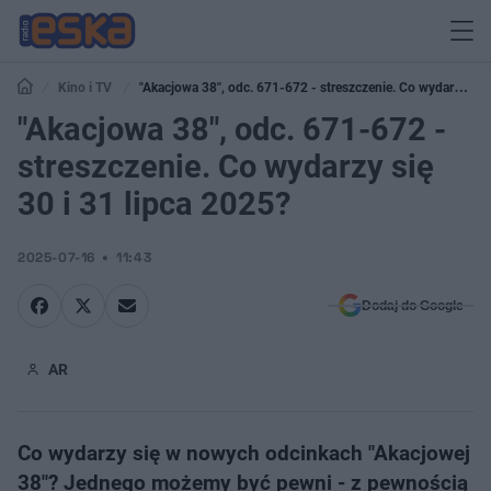
Kino i TV
"Akacjowa 38", odc. 671-672 - streszczenie. Co wydarzy się
30 i 31 lipca 2025?
"Akacjowa 38", odc. 671-672 -
streszczenie. Co wydarzy się
30 i 31 lipca 2025?
2025-07-16
11:43
Dodaj do Google
AR
Co wydarzy się w nowych odcinkach "Akacjowej
38"? Jednego możemy być pewni - z pewnością