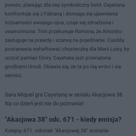
pomóc, planując dla niej symboliczny hołd. Cayetana
konfrontuje się z Fabianą i domaga się ujawnienia
tożsamości swojego ojca; czuje się zdradzona i
osamotniona. Trini przekonuje Ramona, że Antonito
zasługuje na prawdę i szansę na pojednanie. Casilda
postanawia wyhaftować chusteczkę dla Marii Luisy, by
uczcić pamięć Elviry. Cayetana jest przerażona
groźbami Ursuli. Obawia się, że ta po nią wróci i się
zemści.
Sara Miquel gra Cayetanę w serialu Akacjowa 38.
Na co dzień jest nie do poznania!
Nie można odtworzyć wideo
Spróbuj ponownie
"Akacjowa 38" odc. 671 - kiedy emisja?
Kolejny, 671. odcinek "Akacjowej 38" zostanie