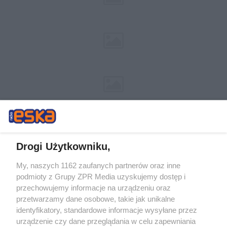
Drogi Użytkowniku,
My, naszych 1162 zaufanych partnerów oraz inne
Żaden utwór zamieszczony w serwisie nie może być powielany i
podmioty z Grupy ZPR Media uzyskujemy dostęp i
rozpowszechniany lub dalej rozpowszechniany w jakikolwiek sposób (w
przechowujemy informacje na urządzeniu oraz
tym także elektroniczny lub mechaniczny) na jakimkolwiek polu
eksploatacji w jakiejkolwiek formie, włącznie z umieszczaniem w
przetwarzamy dane osobowe, takie jak unikalne
Internecie bez pisemnej zgody właściciela praw. Jakiekolwiek użycie lub
identyfikatory, standardowe informacje wysyłane przez
wykorzystanie utworów w całości lub w części z naruszeniem prawa,
tzn. bez właściwej zgody, jest zabronione pod groźbą kary i może być
urządzenie czy dane przeglądania w celu zapewniania