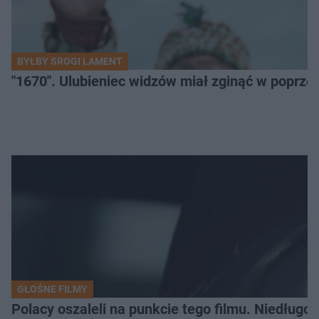
BYŁBY SROGI LAMENT
"1670". Ulubieniec widzów miał zginąć w poprze
GŁOŚNE FILMY
Polacy oszaleli na punkcie tego filmu. Niedługo