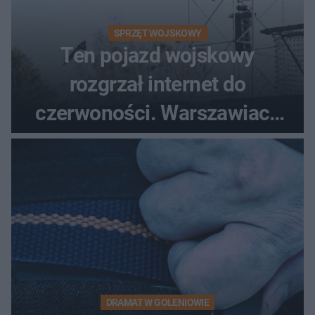
SPRZĘT WOJSKOWY
Ten pojazd wojskowy
rozgrzał internet do
czerwoności. Warszawiacy
pytali, czy to Mad Max!
DRAMAT W GOLENIOWIE