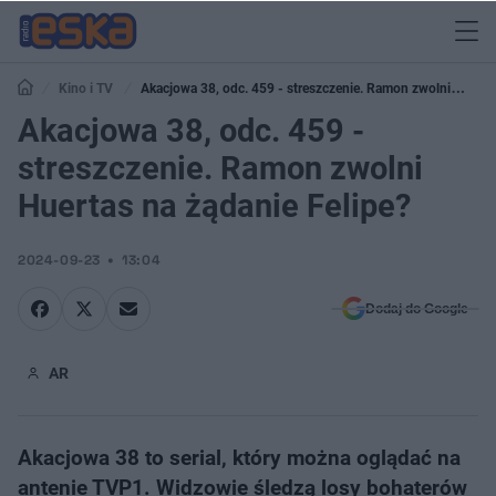
Kino i TV
Akacjowa 38, odc. 459 - streszczenie. Ramon zwolni
Huertas na żądanie Felipe?
Akacjowa 38, odc. 459 -
streszczenie. Ramon zwolni
Huertas na żądanie Felipe?
2024-09-23
13:04
Dodaj do Google
AR
Akacjowa 38 to serial, który można oglądać na
antenie TVP1. Widzowie śledzą losy bohaterów