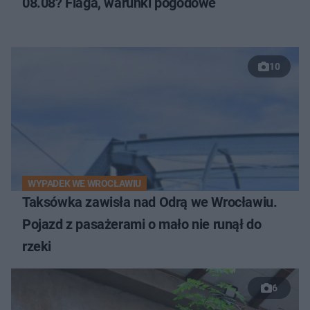
08.08? Flaga, warunki pogodowe
10
WYPADEK WE WROCŁAWIU
Taksówka zawisła nad Odrą we Wrocławiu.
Pojazd z pasażerami o mało nie runął do
rzeki
6