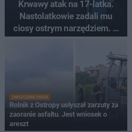
Krwawy atak na 17-latka.
Nastolatkowie zadali mu
ciosy ostrym narzędziem. O
ich losach zdecyduje sąd
rodzinny
ZNISZCZENIE DROGI
Rolnik z Ostropy usłyszał zarzuty za
zaoranie asfaltu. Jest wniosek o
areszt