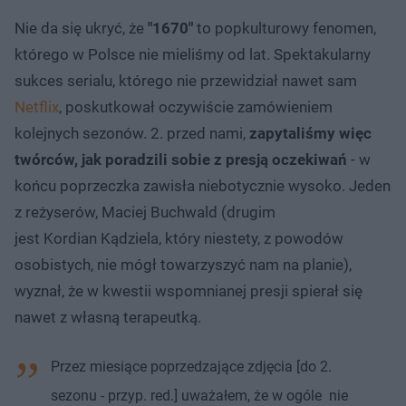
Nie da się ukryć, że
"1670"
to popkulturowy fenomen,
którego w Polsce nie mieliśmy od lat. Spektakularny
sukces serialu, którego nie przewidział nawet sam
Netflix
, poskutkował oczywiście zamówieniem
kolejnych sezonów. 2. przed nami,
zapytaliśmy więc
twórców, jak poradzili sobie z presją oczekiwań
- w
końcu poprzeczka zawisła niebotycznie wysoko. Jeden
z reżyserów, Maciej Buchwald (drugim
jest Kordian Kądziela, który niestety, z powodów
osobistych, nie mógł towarzyszyć nam na planie),
wyznał, że w kwestii wspomnianej presji spierał się
nawet z własną terapeutką.
Przez miesiące poprzedzające zdjęcia [do 2.
sezonu - przyp. red.] uważałem, że w ogóle nie