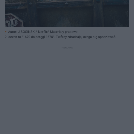
Autor: J.SOSINSKI/ Netflix/ Materiały prasowe
2. sezon to "1670 do potęgi 1670". Twórcy zdradzają, czego się spodziewać