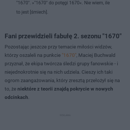
"1670". »"1670" do potęgi 1670«. Nie wiem, ile
to jest [śmiech].
Fani przewidzieli fabułę 2. sezonu "1670"
Pozostając jeszcze przy temacie miłości widzów,
którzy oszaleli na punkcie
"1670"
, Maciej Buchwald
przyznał, że ekipa twórcza śledzi grupy fanowskie - i
niejednokrotnie się na nich udziela. Cieszy ich taki
ogrom zaangażowania, który zresztą przełożył się na
to, że
niektóre z teorii znajdą pokrycie w nowych
odcinkach
.