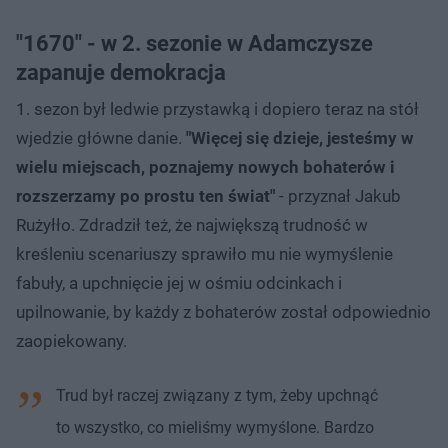
"1670" - w 2. sezonie w Adamczysze
zapanuje demokracja
1. sezon był ledwie przystawką i dopiero teraz na stół
wjedzie główne danie.
"Więcej się dzieje, jesteśmy w
wielu miejscach, poznajemy nowych bohaterów i
rozszerzamy po prostu ten świat"
- przyznał Jakub
Rużyłło. Zdradził też, że największą trudność w
kreśleniu scenariuszy sprawiło mu nie wymyślenie
fabuły, a upchnięcie jej w ośmiu odcinkach i
upilnowanie, by każdy z bohaterów został odpowiednio
zaopiekowany.
Trud był raczej związany z tym, żeby upchnąć
to wszystko, co mieliśmy wymyślone. Bardzo