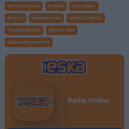
NETFLIX POLSKA
WYWIAD
1670 SERIAL
NETFLIX
WYWIADY ESKA
NETFLIX SERIALE
POLSKIE SERIALE
SERIALE 2025
SERIALOWE POWROTY
Radio Online