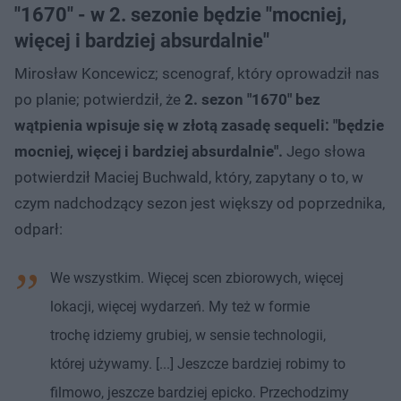
"1670" - w 2. sezonie będzie "mocniej,
więcej i bardziej absurdalnie"
Mirosław Koncewicz; scenograf, który oprowadził nas
po planie; potwierdził, że
2. sezon "1670" bez
wątpienia wpisuje się w złotą zasadę sequeli: "będzie
mocniej, więcej i bardziej absurdalnie".
Jego słowa
potwierdził Maciej Buchwald, który, zapytany o to, w
czym nadchodzący sezon jest większy od poprzednika,
odparł:
We wszystkim. Więcej scen zbiorowych, więcej
lokacji, więcej wydarzeń. My też w formie
trochę idziemy grubiej, w sensie technologii,
której używamy. [...] Jeszcze bardziej robimy to
filmowo, jeszcze bardziej epicko. Przechodzimy