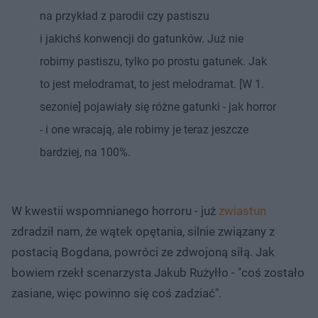
na przykład z parodii czy pastiszu
i jakichś konwencji do gatunków. Już nie
robimy pastiszu, tylko po prostu gatunek. Jak
to jest melodramat, to jest melodramat. [W 1.
sezonie] pojawiały się różne gatunki - jak horror
- i one wracają, ale robimy je teraz jeszcze
bardziej, na 100%.
W kwestii wspomnianego horroru - już
zwiastun
zdradził nam, że wątek opętania, silnie związany z
postacią Bogdana, powróci ze zdwojoną siłą. Jak
bowiem rzekł scenarzysta Jakub Rużyłło - "coś zostało
zasiane, więc powinno się coś zadziać".