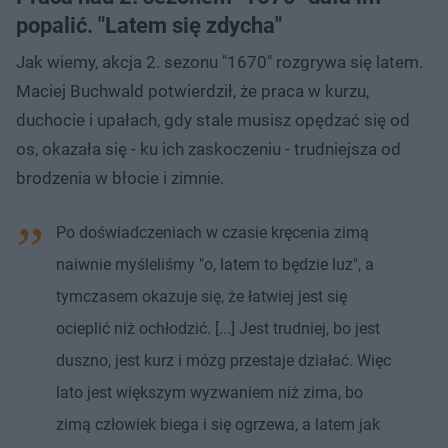
popalić. "Latem się zdycha"
Jak wiemy, akcja 2. sezonu "1670" rozgrywa się latem.
Maciej Buchwald potwierdził, że praca w kurzu,
duchocie i upałach, gdy stale musisz opędzać się od
os, okazała się - ku ich zaskoczeniu - trudniejsza od
brodzenia w błocie i zimnie.
Po doświadczeniach w czasie kręcenia zimą
naiwnie myśleliśmy "o, latem to będzie luz", a
tymczasem okazuje się, że łatwiej jest się
ocieplić niż ochłodzić. [...] Jest trudniej, bo jest
duszno, jest kurz i mózg przestaje działać. Więc
lato jest większym wyzwaniem niż zima, bo
zimą człowiek biega i się ogrzewa, a latem jak