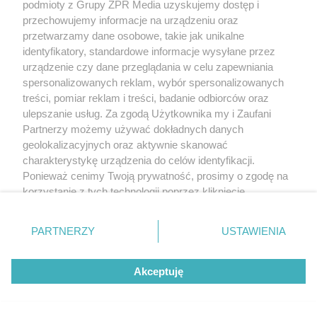
podmioty z Grupy ZPR Media uzyskujemy dostęp i
przechowujemy informacje na urządzeniu oraz
przetwarzamy dane osobowe, takie jak unikalne
identyfikatory, standardowe informacje wysyłane przez
urządzenie czy dane przeglądania w celu zapewniania
spersonalizowanych reklam, wybór spersonalizowanych
HARMONOGRAM PREMIER
treści, pomiar reklam i treści, badanie odbiorców oraz
"Klara. Rewolucja". Ile odcinków liczy 2. sezon 
ulepszanie usług. Za zgodą Użytkownika my i Zaufani
Partnerzy możemy używać dokładnych danych
geolokalizacyjnych oraz aktywnie skanować
charakterystykę urządzenia do celów identyfikacji.
Ponieważ cenimy Twoją prywatność, prosimy o zgodę na
korzystanie z tych technologii poprzez kliknięcie
„Akceptuję”. Zgoda jest dobrowolna i zawsze możesz ją
zmienić/wycofać klikając przycisk ustawień prywatności
PARTNERZY
USTAWIENIA
znajdujący się w lewym dolnym rogu strony
. Niektóre
rodzaje przetwarzania danych nie wymagają zgody
Akceptuję
użytkownika, ale masz prawo sprzeciwić się takiemu
przetwarzaniu. Preferencje będą miały zastosowanie tylko
na tej witrynie.
PIERWSZA MIŁOŚĆ