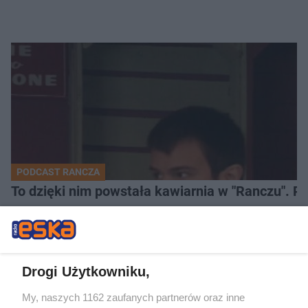
PODCAST RANCZA
To dzięki nim powstała kawiarnia w "Ranczu". P
Drogi Użytkowniku,
My, naszych 1162 zaufanych partnerów oraz inne