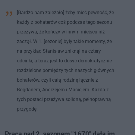
[Bardzo nam zależało] żeby mieć pewność, że
każdy z bohaterów coś podczas tego sezonu
przeżywa, że kończy w innym miejscu niż
zaczął. W 1. [sezonie] były takie momenty, że
na przykład Stanisław zniknął na cztery
odcinki, a teraz jest to dosyć demokratycznie
rozdzielone pomiędzy tych naszych głównych
bohaterów, czyli całą rodzinę łącznie z
Bogdanem, Andrzejem i Maciejem. Każda z
tych postaci przeżywa solidną, pełnoprawną
przygodę.
Praca nad 2. sezonem "1670" dała im