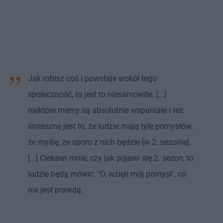
Jak robisz coś i powstaje wokół tego
społeczność, to jest to niesamowite. [...]
niektóre memy są absolutnie wspaniałe i też
śmieszne jest to, że ludzie mają tyle pomysłów,
że myślę, że sporo z nich będzie [w 2. sezonie].
[...] Ciekawi mnie, czy jak pojawi się 2. sezon, to
ludzie będą mówić: "O, wzięli mój pomysł", co
nie jest prawdą.