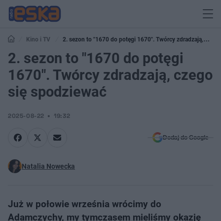
Kino i TV
2. sezon to "1670 do potęgi 1670". Twórcy zdradzają,
czego się spodziewać
2. sezon to "1670 do potęgi
1670". Twórcy zdradzają, czego
się spodziewać
2025-08-22
19:32
Dodaj do Google
Natalia Nowecka
Już w połowie września wrócimy do
Adamczychy, my tymczasem mieliśmy okazję