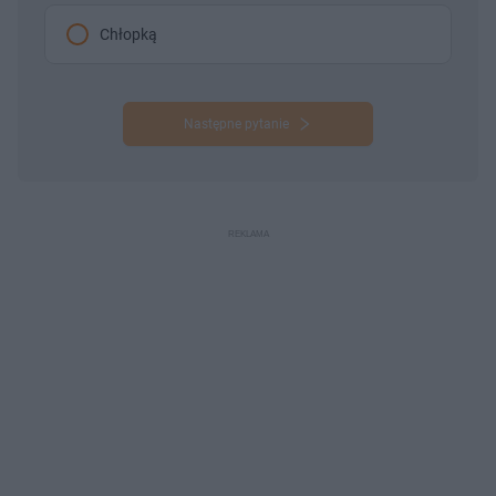
Chłopką
Następne pytanie