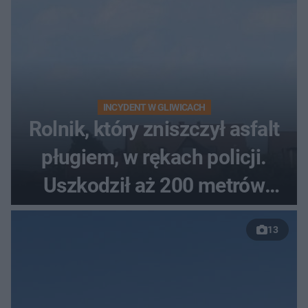
INCYDENT W GLIWICACH
Rolnik, który zniszczył asfalt
pługiem, w rękach policji.
Uszkodził aż 200 metrów
nowej drogi
13