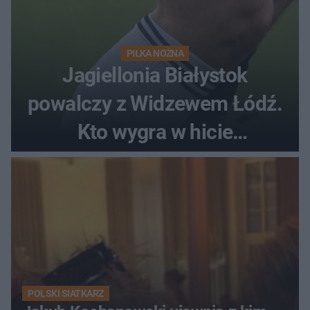
PIŁKA NOŻNA
Jagiellonia Białystok
powalczy z Widzewem Łódź.
Kto wygra w hicie
Ekstraklasy?
POLSKI SIATKARZ