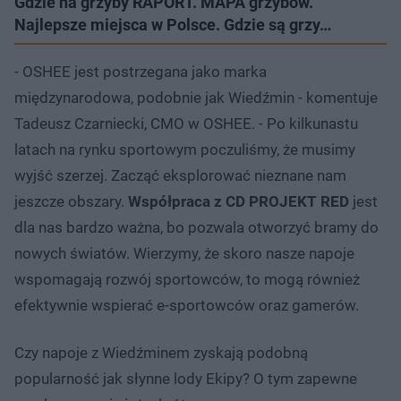
Gdzie na grzyby RAPORT. MAPA grzybów.
Najlepsze miejsca w Polsce. Gdzie są grzy…
- OSHEE jest postrzegana jako marka
międzynarodowa, podobnie jak Wiedźmin - komentuje
Tadeusz Czarniecki, CMO w OSHEE. - Po kilkunastu
latach na rynku sportowym poczuliśmy, że musimy
wyjść szerzej. Zacząć eksplorować nieznane nam
jeszcze obszary.
Współpraca z CD PROJEKT RED
jest
dla nas bardzo ważna, bo pozwala otworzyć bramy do
nowych światów. Wierzymy, że skoro nasze napoje
wspomagają rozwój sportowców, to mogą również
efektywnie wspierać e-sportowców oraz gamerów.
Czy napoje z Wiedźminem zyskają podobną
popularność jak słynne lody Ekipy? O tym zapewne