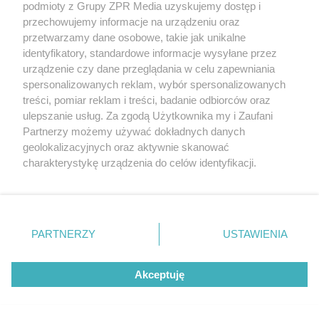
podmioty z Grupy ZPR Media uzyskujemy dostęp i
rozpowszechniany lub dalej rozpowszechniany w jakikolwiek sposób (w
tym także elektroniczny lub mechaniczny) na jakimkolwiek polu
przechowujemy informacje na urządzeniu oraz
eksploatacji w jakiejkolwiek formie, włącznie z umieszczaniem w
przetwarzamy dane osobowe, takie jak unikalne
Internecie bez pisemnej zgody właściciela praw. Jakiekolwiek użycie lub
identyfikatory, standardowe informacje wysyłane przez
wykorzystanie utworów w całości lub w części z naruszeniem prawa,
tzn. bez właściwej zgody, jest zabronione pod groźbą kary i może być
urządzenie czy dane przeglądania w celu zapewniania
ścigane prawnie.
spersonalizowanych reklam, wybór spersonalizowanych
treści, pomiar reklam i treści, badanie odbiorców oraz
ulepszanie usług. Za zgodą Użytkownika my i Zaufani
Partnerzy możemy używać dokładnych danych
geolokalizacyjnych oraz aktywnie skanować
charakterystykę urządzenia do celów identyfikacji.
Ponieważ cenimy Twoją prywatność, prosimy o zgodę na
O nas
korzystanie z tych technologii poprzez kliknięcie
Informacje prawne
„Akceptuję”. Zgoda jest dobrowolna i zawsze możesz ją
zmienić/wycofać klikając przycisk ustawień prywatności
PARTNERZY
USTAWIENIA
Nasze serwisy
znajdujący się w lewym dolnym rogu strony
. Niektóre
rodzaje przetwarzania danych nie wymagają zgody
© 2026 Grupa ZPR Media
Akceptuję
użytkownika, ale masz prawo sprzeciwić się takiemu
przetwarzaniu. Preferencje będą miały zastosowanie tylko
na tej witrynie.