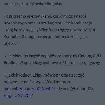
smakuje jak truskawka i limonka.
Poza trzema energetykami, kupić można napój
izotoniczny o smaku bzu i agrestu - to kombinacja,
którą każdy znający Wiedźmina łączy z czarodziejką
Yennefer
. Dlatego też jej postać znalazła się na
etykiecie.
Na etykietach innych napojów zobaczymy
Geralta
,
Ciri
i
Eredina
. W sprzedaży jest również baton energetyczny.
O jakich lodach Ekipy mówisz? Czas zacząć
polowanie na Oshee z Wiedźminem.
pic.twitter.com/ecGINcsb6I
— Musa (@museff3)
August 27, 2021