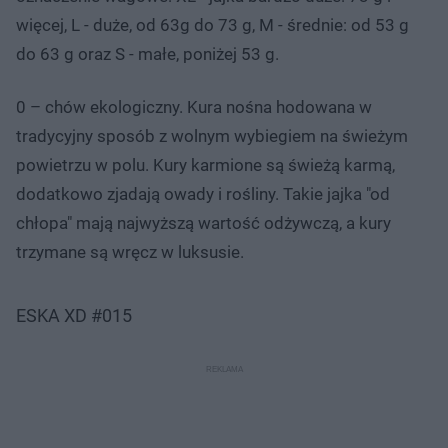
więcej, L - duże, od 63g do 73 g, M - średnie: od 53 g
do 63 g oraz S - małe, poniżej 53 g.
0 – chów ekologiczny. Kura nośna hodowana w
tradycyjny sposób z wolnym wybiegiem na świeżym
powietrzu w polu. Kury karmione są świeżą karmą,
dodatkowo zjadają owady i rośliny. Takie jajka "od
chłopa" mają najwyższą wartość odżywczą, a kury
trzymane są wręcz w luksusie.
ESKA XD #015