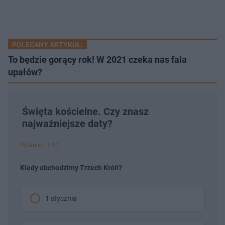
POLECANY ARTYKUŁ:
To będzie gorący rok! W 2021 czeka nas fala
upałów?
Święta kościelne. Czy znasz
najważniejsze daty?
Pytanie 1 z 10
Kiedy obchodzimy Trzech Króli?
1 stycznia