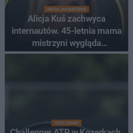
URODA JAK MARZENIE
Alicja Kuś zachwyca
internautów. 45-letnia mama
mistrzyni wygląda
zjawiskowo
TENIS ZIEMNY
Challenger ATP w Kozerkach.