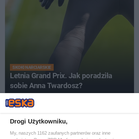
SKOKI NARCIARSKIE
Letnia Grand Prix. Jak poradziła
sobie Anna Twardosz?
Drogi Użytkowniku,
My, naszych 1162 zaufanych partnerów oraz inne