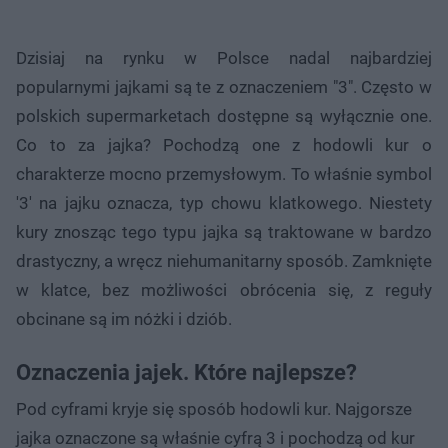
Dzisiaj na rynku w Polsce nadal najbardziej
popularnymi jajkami są te z oznaczeniem "3". Często w
polskich supermarketach dostępne są wyłącznie one.
Co to za jajka? Pochodzą one z hodowli kur o
charakterze mocno przemysłowym. To właśnie symbol
'3' na jajku oznacza, typ chowu klatkowego. Niestety
kury znosząc tego typu jajka są traktowane w bardzo
drastyczny, a wręcz niehumanitarny sposób. Zamknięte
w klatce, bez możliwości obrócenia się, z reguły
obcinane są im nóżki i dziób.
Oznaczenia jajek. Które najlepsze?
Pod cyframi kryje się sposób hodowli kur. Najgorsze
jajka oznaczone są właśnie cyfrą 3 i pochodzą od kur