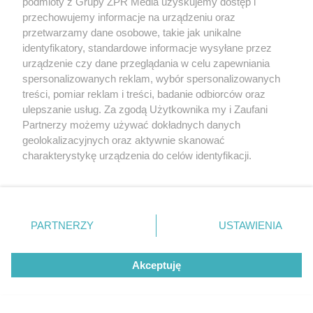
podmioty z Grupy ZPR Media uzyskujemy dostęp i
przechowujemy informacje na urządzeniu oraz
przetwarzamy dane osobowe, takie jak unikalne
PIŁKA NOŻNA
identyfikatory, standardowe informacje wysyłane przez
Górnik Zabrze pewnie wygrywa z
urządzenie czy dane przeglądania w celu zapewniania
Radomiakiem. Dwa gole Petera
spersonalizowanych reklam, wybór spersonalizowanych
treści, pomiar reklam i treści, badanie odbiorców oraz
Gonzaleza
ulepszanie usług. Za zgodą Użytkownika my i Zaufani
Partnerzy możemy używać dokładnych danych
ZOBACZ WIĘCEJ
geolokalizacyjnych oraz aktywnie skanować
charakterystykę urządzenia do celów identyfikacji.
Ponieważ cenimy Twoją prywatność, prosimy o zgodę na
korzystanie z tych technologii poprzez kliknięcie
„Akceptuję”. Zgoda jest dobrowolna i zawsze możesz ją
zmienić/wycofać klikając przycisk ustawień prywatności
PARTNERZY
USTAWIENIA
znajdujący się w lewym dolnym rogu strony
. Niektóre
rodzaje przetwarzania danych nie wymagają zgody
Akceptuję
użytkownika, ale masz prawo sprzeciwić się takiemu
przetwarzaniu. Preferencje będą miały zastosowanie tylko
na tej witrynie.