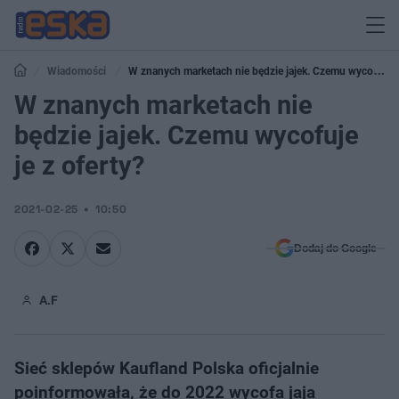
Wiadomości
W znanych marketach nie będzie jajek. Czemu wycofuje
je z oferty?
W znanych marketach nie
będzie jajek. Czemu wycofuje
je z oferty?
2021-02-25
10:50
Dodaj do Google
A.F
Sieć sklepów Kaufland Polska oficjalnie
poinformowała, że do 2022 wycofa jaja