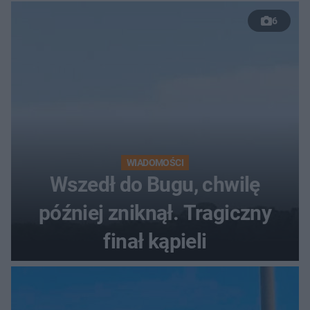
50 %!"
6
WIADOMOŚCI
Wszedł do Bugu, chwilę
później zniknął. Tragiczny
finał kąpieli