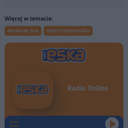
DNI WOLNE 2026
ŚWIĘTO TRZECH KRÓLI
Radio Online
TERAZ
GRAMY