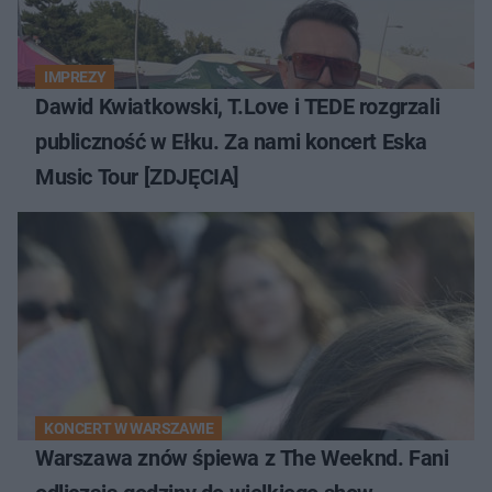
IMPREZY
Dawid Kwiatkowski, T.Love i TEDE rozgrzali
publiczność w Ełku. Za nami koncert Eska
Music Tour [ZDJĘCIA]
KONCERT W WARSZAWIE
Warszawa znów śpiewa z The Weeknd. Fani