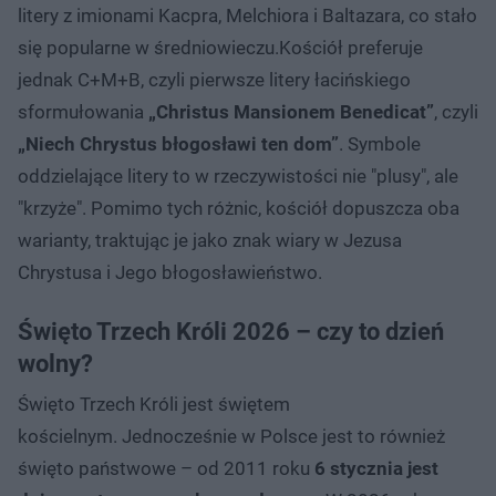
litery z imionami Kacpra, Melchiora i Baltazara, co stało
się popularne w średniowieczu.Kościół preferuje
jednak C+M+B, czyli pierwsze litery łacińskiego
sformułowania
„Christus Mansionem Benedicat”
, czyli
„Niech Chrystus błogosławi ten dom”
. Symbole
oddzielające litery to w rzeczywistości nie "plusy", ale
"krzyże". Pomimo tych różnic, kościół dopuszcza oba
warianty, traktując je jako znak wiary w Jezusa
Chrystusa i Jego błogosławieństwo.
Święto Trzech Króli 2026 – czy to dzień
wolny?
Święto Trzech Króli jest świętem
kościelnym. Jednocześnie w Polsce jest to również
święto państwowe – od 2011 roku
6 stycznia jest