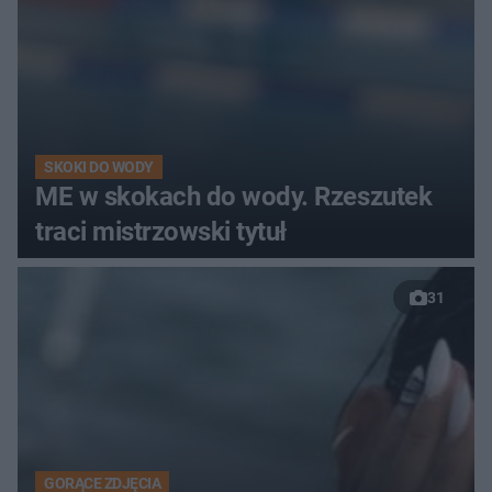
SKOKI DO WODY
ME w skokach do wody. Rzeszutek
traci mistrzowski tytuł
31
GORĄCE ZDJĘCIA