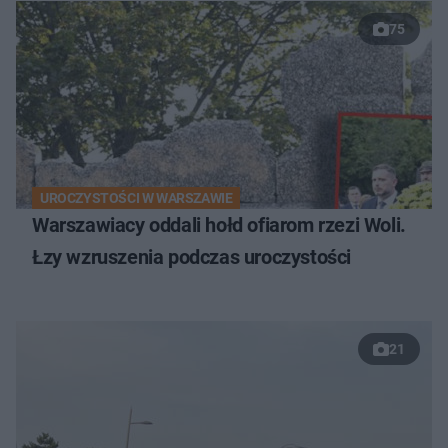
75
UROCZYSTOŚCI W WARSZAWIE
Warszawiacy oddali hołd ofiarom rzezi Woli.
Łzy wzruszenia podczas uroczystości
21