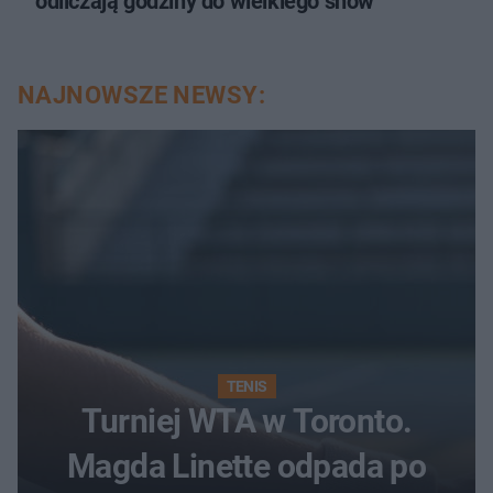
odliczają godziny do wielkiego show
NAJNOWSZE NEWSY:
TENIS
Turniej WTA w Toronto.
Magda Linette odpada po