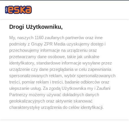
Drogi Użytkowniku,
My, naszych 1160 zaufanych partnerów oraz inne
Żaden utwór zamieszczony w serwisie nie może być powielany i
podmioty z Grupy ZPR Media uzyskujemy dostęp i
rozpowszechniany lub dalej rozpowszechniany w jakikolwiek sposób (w
tym także elektroniczny lub mechaniczny) na jakimkolwiek polu
przechowujemy informacje na urządzeniu oraz
eksploatacji w jakiejkolwiek formie, włącznie z umieszczaniem w
przetwarzamy dane osobowe, takie jak unikalne
Internecie bez pisemnej zgody właściciela praw. Jakiekolwiek użycie lub
identyfikatory, standardowe informacje wysyłane przez
wykorzystanie utworów w całości lub w części z naruszeniem prawa,
tzn. bez właściwej zgody, jest zabronione pod groźbą kary i może być
urządzenie czy dane przeglądania w celu zapewniania
ścigane prawnie.
spersonalizowanych reklam, wybór spersonalizowanych
treści, pomiar reklam i treści, badanie odbiorców oraz
ulepszanie usług. Za zgodą Użytkownika my i Zaufani
Partnerzy możemy używać dokładnych danych
geolokalizacyjnych oraz aktywnie skanować
charakterystykę urządzenia do celów identyfikacji.
Ponieważ cenimy Twoją prywatność, prosimy o zgodę na
O nas
korzystanie z tych technologii poprzez kliknięcie
Informacje prawne
„Akceptuję”. Zgoda jest dobrowolna i zawsze możesz ją