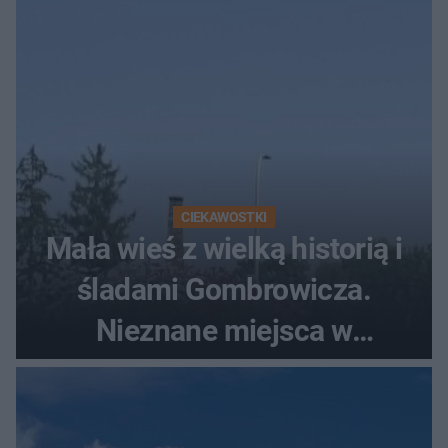
CIEKAWOSTKI
Mała wieś z wielką historią i
śladami Gombrowicza.
Nieznane miejsca w
Świętokrzyskiem