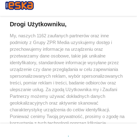
Drogi Użytkowniku,
My, naszych 1162 zaufanych partnerów oraz inne
Żaden utwór zamieszczony w serwisie nie może być powielany i
podmioty z Grupy ZPR Media uzyskujemy dostęp i
rozpowszechniany lub dalej rozpowszechniany w jakikolwiek sposób (w
tym także elektroniczny lub mechaniczny) na jakimkolwiek polu
przechowujemy informacje na urządzeniu oraz
eksploatacji w jakiejkolwiek formie, włącznie z umieszczaniem w Internecie
przetwarzamy dane osobowe, takie jak unikalne
bez pisemnej zgody właściciela praw. Jakiekolwiek użycie lub
wykorzystanie utworów w całości lub w części z naruszeniem prawa, tzn.
identyfikatory, standardowe informacje wysyłane przez
bez właściwej zgody, jest zabronione pod groźbą kary i może być ścigane
urządzenie czy dane przeglądania w celu zapewniania
prawnie.
spersonalizowanych reklam, wybór spersonalizowanych
treści, pomiar reklam i treści, badanie odbiorców oraz
ulepszanie usług. Za zgodą Użytkownika my i Zaufani
Partnerzy możemy używać dokładnych danych
geolokalizacyjnych oraz aktywnie skanować
charakterystykę urządzenia do celów identyfikacji.
O nas
Ponieważ cenimy Twoją prywatność, prosimy o zgodę na
korzystanie z tych technologii poprzez kliknięcie
Informacje prawne
„Akceptuję”. Zgoda jest dobrowolna i zawsze możesz ją
zmienić/wycofać klikając przycisk ustawień prywatności