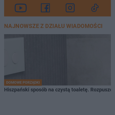
NAJNOWSZE Z DZIAŁU WIADOMOŚCI
DOMOWE PORZĄDKI
Hiszpański sposób na czystą toaletę. Rozpuszcz