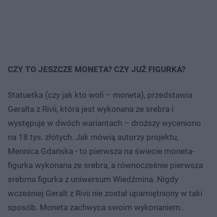
CZY TO JESZCZE MONETA? CZY JUŻ FIGURKA?
Statuetka (czy jak kto woli – moneta), przedstawia
Geralta z Rivii, która jest wykonana ze srebra i
występuje w dwóch wariantach – droższy wyceniono
na 18 tys. złotych. Jak mówią autorzy projektu,
Mennica Gdańska - to pierwsza na świecie moneta-
figurka wykonana ze srebra, a równocześnie pierwsza
srebrna figurka z uniwersum Wiedźmina. Nigdy
wcześniej Geralt z Rivii nie został upamiętniony w taki
sposób. Moneta zachwyca swoim wykonaniem.