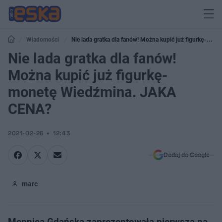
Wiadomości
Nie lada gratka dla fanów! Można kupić już figurkę-
monetę Wiedźmina. JAKA CENA?
Nie lada gratka dla fanów!
Można kupić już figurkę-
monetę Wiedźmina. JAKA
CENA?
2021-02-26
12:43
Dodaj do Google
marc
Mennica Gdańska zaprezentowała pierwszą na