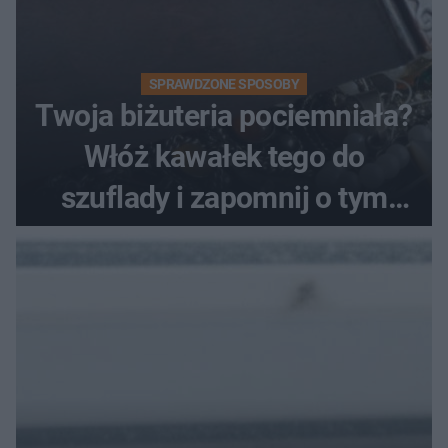
SPRAWDZONE SPOSOBY
Twoja biżuteria pociemniała?
Włóż kawałek tego do
szuflady i zapomnij o tym
problemie. Sposób na
pociemniałą biżuterię