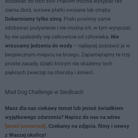
dodawać do nich soli! Ptakom można wysypać też
ziarna zbóż, surowe płatki owsiane lub otręby.
Dokarmiamy tylko zimą
. Ptaki powinny same
zdobywać pożywienie i nie można ich, w tym wyręczać,
by nie uzależniły się całkowicie od człowieka.
Nie
wrzucamy jedzenia do wody
– najlepiej zostawić je w
bezpiecznym miejscu na brzegu. Zapamiętajmy te trzy
proste zasady, dzięki którym nie skażemy tych
pięknych zwierząt na choroby i śmierć.
Mad Dog Challenge w Siedlcach
Masz dla nas ciekawy temat lub jesteś świadkiem
wyjątkowego zdarzenia? Napisz do nas na adres
[email protected]
. Czekamy na zdjęcia, filmy i newsy
z Waszej okolicy!