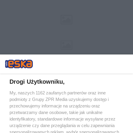
Drogi Użytkowniku,
My, naszych 1162 zaufanych partnerów oraz inne
Żaden utwór zamieszczony w serwisie nie może być powielany i
podmioty z Grupy ZPR Media uzyskujemy dostęp i
rozpowszechniany lub dalej rozpowszechniany w jakikolwiek sposób (w
tym także elektroniczny lub mechaniczny) na jakimkolwiek polu
przechowujemy informacje na urządzeniu oraz
eksploatacji w jakiejkolwiek formie, włącznie z umieszczaniem w
przetwarzamy dane osobowe, takie jak unikalne
Internecie bez pisemnej zgody właściciela praw. Jakiekolwiek użycie lub
identyfikatory, standardowe informacje wysyłane przez
wykorzystanie utworów w całości lub w części z naruszeniem prawa,
tzn. bez właściwej zgody, jest zabronione pod groźbą kary i może być
urządzenie czy dane przeglądania w celu zapewniania
ścigane prawnie.
spersonalizowanych reklam, wybór spersonalizowanych