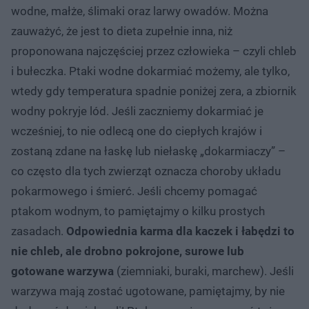
wodne, małże, ślimaki oraz larwy owadów. Można
zauważyć, że jest to dieta zupełnie inna, niż
proponowana najczęściej przez człowieka – czyli chleb
i bułeczka. Ptaki wodne dokarmiać możemy, ale tylko,
wtedy gdy temperatura spadnie poniżej zera, a zbiornik
wodny pokryje lód. Jeśli zaczniemy dokarmiać je
wcześniej, to nie odlecą one do ciepłych krajów i
zostaną zdane na łaskę lub niełaskę „dokarmiaczy” –
co często dla tych zwierząt oznacza choroby układu
pokarmowego i śmierć. Jeśli chcemy pomagać
ptakom wodnym, to pamiętajmy o kilku prostych
zasadach.
Odpowiednia karma dla kaczek i łabędzi to
nie chleb, ale drobno pokrojone, surowe lub
gotowane warzywa
(ziemniaki, buraki, marchew). Jeśli
warzywa mają zostać ugotowane, pamiętajmy, by nie