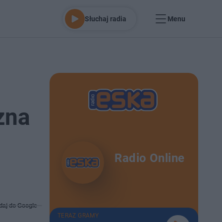
Słuchaj radia
Menu
zna
Radio Online
daj do Google
TERAZ GRAMY