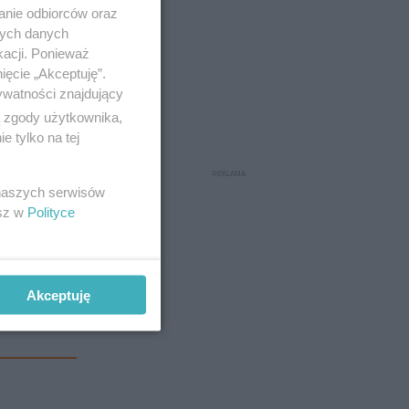
anie odbiorców oraz
nych danych
kacji. Ponieważ
ięcie „Akceptuję”.
ywatności znajdujący
ą zgody użytkownika,
 tylko na tej
 naszych serwisów
 aby
esz w
Polityce
ść zabiera
olejne
ces
Akceptuję