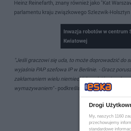
Heinz Reinefarth, znany również jako "Kat Warsza
parlamentu kraju związkowego Szlezwik-Holsztyn 
Inwazja robotów w centrum 
Kwiatowej
"Jeśli graczowi się uda, to może doprowadzić do sk
wyjaśnia PAP szefowa IP w Berlinie. - Gracz porus
zakłamaniem wielu niemieckich sędziów i prokurator
wymazywaniem"
- podkreśla Radziejowska. "To jes
Drogi Użytkow
My, naszych 1160 zau
przechowujemy informa
standardowe informac