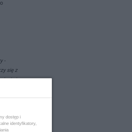
do
y -
zy się z
ięcią i
y dostęp i
lne identyfikatory,
iania