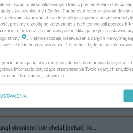
klam, wybór spersonalizowanych treści, pomiar reklam i treści, bad
 zgodą Użytkownika my i Zaufani Partnerzy możemy używać dokład
az aktywnie skanować charakterystykę urządzenia do celów identyfi
ść, prosimy o zgodę na korzystanie z tych technologii poprzez klikn
a i zawsze możesz ją zmienić/wycofać klikając przycisk ustawień pr
ogu strony
. Niektóre rodzaje przetwarzania danych nie wymagaj
iwić się takiemu przetwarzaniu. Preferencje będą miały zastosowanie
szymi informacjami, abyś mógł świadomie i komfortowo korzystać z
 jest budowane przez fakt, że gracz ma ograniczony czas,
gółowe informacje dotyczące przetwarzania Twoich danych znajdzi
pędził już sporo czasu z "Łowcami cieni"
. "Każda czynno
s
oraz po kliknięciu w „Ustawienia”.
aściwe decyzje. Gra ma olbrzymie walory edukacyjne - k
m było powstanie warszawskie, zrozumieć, dlaczego pro
USTAWIENIA
re umożliwiły Reinefarthowi karierę po wojnie".
anął okoniem i nie chciał jechać. To…