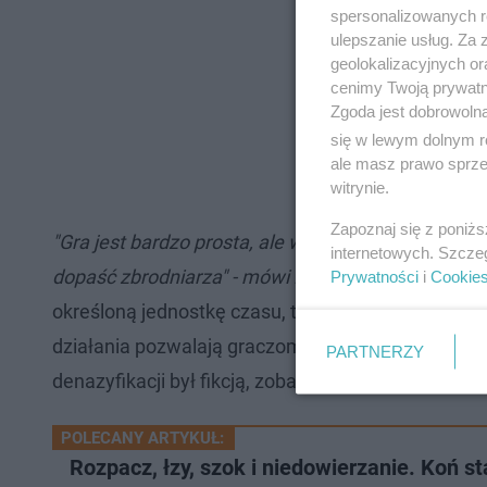
spersonalizowanych re
ulepszanie usług. Za
geolokalizacyjnych or
cenimy Twoją prywatno
Zgoda jest dobrowoln
się w lewym dolnym r
ale masz prawo sprzec
witrynie.
Zapoznaj się z poniż
"Gra jest bardzo prosta, ale wciągająca. Napięcie
internetowych. Szcze
dopaść zbrodniarza" - mówi PAP pan Adam, który s
Prywatności
i
Cookie
określoną jednostkę czasu, trzeba podejmować wł
działania pozwalają graczom dowiedzieć się, czy
PARTNERZY
denazyfikacji był fikcją, zobaczyć mechanizmy, któ
POLECANY ARTYKUŁ:
Rozpacz, łzy, szok i niedowierzanie. Koń st