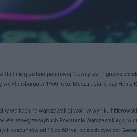
 w Berlinie grze komputerowej "Łowcy cieni" gracze wciel
ę we Flensburgu w 1960 roku. Muszą ustalić, czy Heinz R
iał w walkach na warszawskiej Woli. W wyniku hitlerowsk
ców Warszawy za wybuch Powstania Warszawskiego, w dn
ych szacunków od 15 do 60 tys. polskich cywilów. Gener