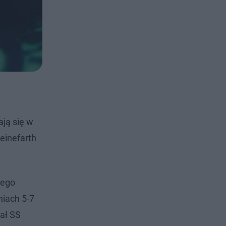
ają się w
einefarth
iego
iach 5-7
ał SS