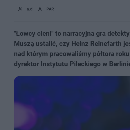
a.d.
PAP.
"Łowcy cieni" to narracyjna gra detekt
Muszą ustalić, czy Heinz Reinefarth je
nad którym pracowaliśmy półtora rok
dyrektor Instytutu Pileckiego w Berli