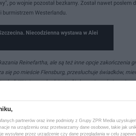
wy", po wojnie pozostał bezkarny. Został nawet posłem 
i burmistrzem Westerlandu.
Szczecina. Niecodzienna wystawa w Alei
azania Reinefartha, ale są też inne opcje zakończenia gr
za się po mieście Flensburg, przesłuchuje świadków, mier
ów". W tej grze chodzi o to, "żeby zmierzyć się z niepam
t gra o odkrywaniu wymazanej historii" - dodaje.
niku,
fanych partnerów oraz inne podmioty z Grupy ZPR Media uzyskujem
cje na urządzeniu oraz przetwarzamy dane osobowe, takie jak unika
je wysyłane przez urządzenie czy dane przeglądania w celu zapewn