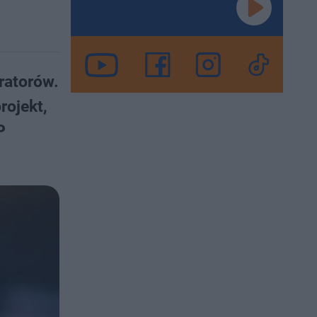
uratorów.
rojekt,
P