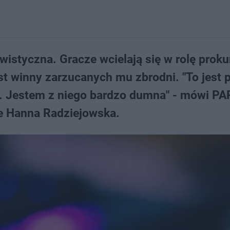
ywistyczna. Gracze wcielają się w rolę prok
st winny zarzucanych mu zbrodni. "To jest p
u. Jestem z niego bardzo dumna" - mówi PA
nie Hanna Radziejowska.