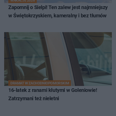
WAKACJE 2026
Zapomnij o Sielpi! Ten zalew jest najmniejszy
w Świętokrzyskiem, kameralny i bez tłumów
DRAMAT W ZACHODNIOPOMORSKIM
16-latek z ranami kłutymi w Goleniowie!
Zatrzymani też nieletni