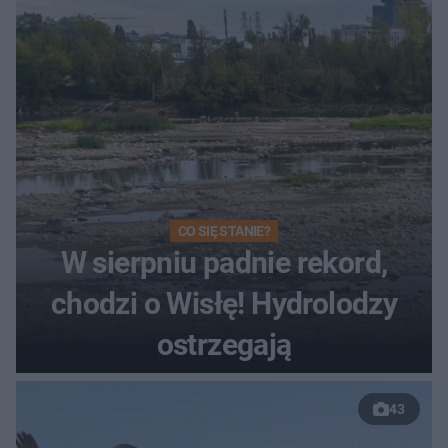
Toruniu
CO SIĘ STANIE?
W sierpniu padnie rekord,
chodzi o Wisłę! Hydrolodzy
ostrzegają
43