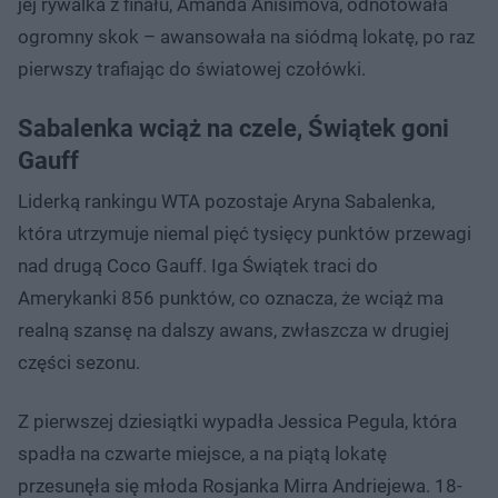
jej rywalka z finału, Amanda Anisimova, odnotowała
ogromny skok – awansowała na siódmą lokatę, po raz
pierwszy trafiając do światowej czołówki.
Sabalenka wciąż na czele, Świątek goni
Gauff
Liderką rankingu WTA pozostaje Aryna Sabalenka,
która utrzymuje niemal pięć tysięcy punktów przewagi
nad drugą Coco Gauff. Iga Świątek traci do
Amerykanki 856 punktów, co oznacza, że wciąż ma
realną szansę na dalszy awans, zwłaszcza w drugiej
części sezonu.
Z pierwszej dziesiątki wypadła Jessica Pegula, która
spadła na czwarte miejsce, a na piątą lokatę
przesunęła się młoda Rosjanka Mirra Andriejewa. 18-