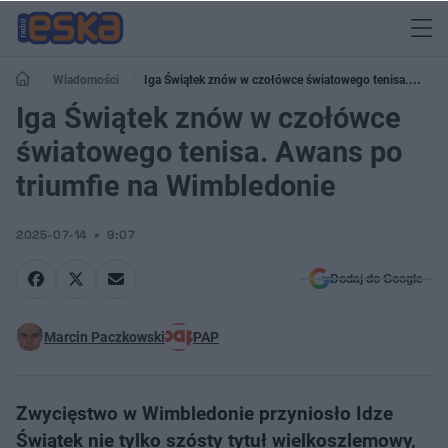
Wiadomości
Iga Świątek znów w czołówce światowego tenisa.
Awans po triumfie na Wimbledonie
Iga Świątek znów w czołówce
światowego tenisa. Awans po
triumfie na Wimbledonie
2025-07-14
9:07
Dodaj do Google
Marcin Paczkowski
PAP
Zwycięstwo w Wimbledonie przyniosło Idze
Świątek nie tylko szósty tytuł wielkoszlemowy,