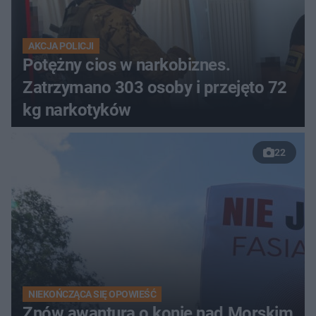
AKCJA POLICJI
Potężny cios w narkobiznes.
Zatrzymano 303 osoby i przejęto 72
kg narkotyków
22
NIEKOŃCZĄCA SIĘ OPOWIEŚĆ
Znów awantura o konie nad Morskim