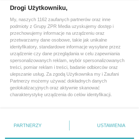
Drogi Użytkowniku,
My, naszych 1162 zaufanych partnerów oraz inne
Żaden utwór zamieszczony w serwisie nie może być powielany i
podmioty z Grupy ZPR Media uzyskujemy dostęp i
rozpowszechniany lub dalej rozpowszechniany w jakikolwiek sposób (w
przechowujemy informacje na urządzeniu oraz
tym także elektroniczny lub mechaniczny) na jakimkolwiek polu
eksploatacji w jakiejkolwiek formie, włącznie z umieszczaniem w
przetwarzamy dane osobowe, takie jak unikalne
Internecie bez pisemnej zgody właściciela praw. Jakiekolwiek użycie lub
identyfikatory, standardowe informacje wysyłane przez
wykorzystanie utworów w całości lub w części z naruszeniem prawa,
tzn. bez właściwej zgody, jest zabronione pod groźbą kary i może być
urządzenie czy dane przeglądania w celu zapewniania
ścigane prawnie.
spersonalizowanych reklam, wybór spersonalizowanych
treści, pomiar reklam i treści, badanie odbiorców oraz
ulepszanie usług. Za zgodą Użytkownika my i Zaufani
Partnerzy możemy używać dokładnych danych
geolokalizacyjnych oraz aktywnie skanować
charakterystykę urządzenia do celów identyfikacji.
Ponieważ cenimy Twoją prywatność, prosimy o zgodę na
O nas
korzystanie z tych technologii poprzez kliknięcie
Informacje prawne
„Akceptuję”. Zgoda jest dobrowolna i zawsze możesz ją
zmienić/wycofać klikając przycisk ustawień prywatności
PARTNERZY
USTAWIENIA
Nasze serwisy
znajdujący się w lewym dolnym rogu strony
. Niektóre
rodzaje przetwarzania danych nie wymagają zgody
© 2026 Grupa ZPR Media