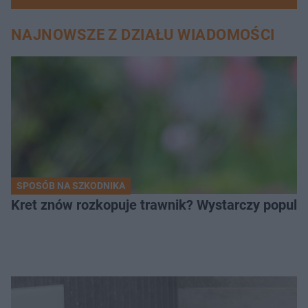
NAJNOWSZE Z DZIAŁU WIADOMOŚCI
SPOSÓB NA SZKODNIKA
Kret znów rozkopuje trawnik? Wystarczy popular