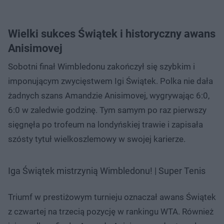
Wielki sukces Świątek i historyczny awans
Anisimovej
Sobotni finał Wimbledonu zakończył się szybkim i
imponującym zwycięstwem Igi Świątek. Polka nie dała
żadnych szans Amandzie Anisimovej, wygrywając 6:0,
6:0 w zaledwie godzinę. Tym samym po raz pierwszy
sięgnęła po trofeum na londyńskiej trawie i zapisała
szósty tytuł wielkoszlemowy w swojej karierze.
Iga Świątek mistrzynią Wimbledonu! | Super Tenis
Triumf w prestiżowym turnieju oznaczał awans Świątek
z czwartej na trzecią pozycję w rankingu WTA. Również