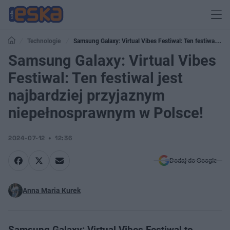
Technologie
Samsung Galaxy: Virtual Vibes Festiwal: Ten festiwal jest
najbardziej przyjaznym niepełnosprawnym w Polsce!
Samsung Galaxy: Virtual Vibes
Festiwal: Ten festiwal jest
najbardziej przyjaznym
niepełnosprawnym w Polsce!
2024-07-12
12:36
Dodaj do Google
Anna Maria Kurek
Samsung Galaxy: Virtual Vibes Festiwal to