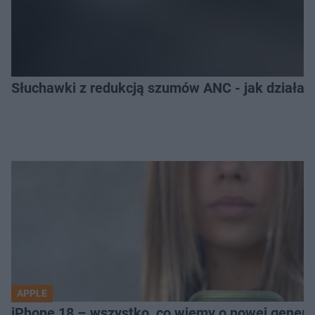
Słuchawki z redukcją szumów ANC - jak działają
APPLE
iPhone 18 – wszystko, co wiemy o nowej genera