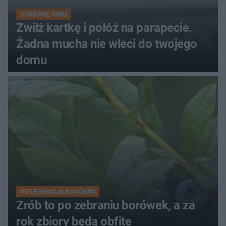
DOMOWE TRIKI
Zwilż kartkę i połóż na parapecie.
Żadna mucha nie wleci do twojego
domu
PIELĘGNACJA BORÓWKI
Zrób to po zebraniu borówek, a za
rok zbiory będą obfite