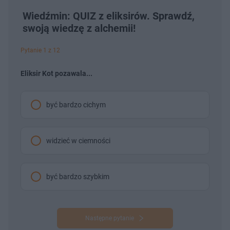
Wiedźmin: QUIZ z eliksirów. Sprawdź,
swoją wiedzę z alchemii!
Pytanie 1 z 12
Eliksir Kot pozawala...
być bardzo cichym
widzieć w ciemności
być bardzo szybkim
Następne pytanie