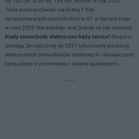
od 100 tys. zł do ok. 140 tys. złotych. 8 mar 2023
Tesla może pochwalić się liczbą 1 046
zarejestrowanych samochodów w Q1 w naszym kraju
w roku 2023. Nie każdego stać jednak na taki wydatek.
Kiedy samochody elektryczne będą tańsze?
Eksperci
uważają, że najpóźniej do 2027 roku koszty produkcji
elektrycznych samochodów osobowych i dostawczych
będą niższe w porównaniu z autami spalinowymi.