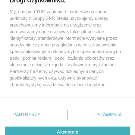
Drogi Użytkowniku,
My, naszych 1162 zaufanych partnerów oraz inne
Żaden utwór zamieszczony w serwisie nie może być powielany i
podmioty z Grupy ZPR Media uzyskujemy dostęp i
rozpowszechniany lub dalej rozpowszechniany w jakikolwiek sposób (w
tym także elektroniczny lub mechaniczny) na jakimkolwiek polu
przechowujemy informacje na urządzeniu oraz
eksploatacji w jakiejkolwiek formie, włącznie z umieszczaniem w
przetwarzamy dane osobowe, takie jak unikalne
Internecie bez pisemnej zgody właściciela praw. Jakiekolwiek użycie lub
identyfikatory, standardowe informacje wysyłane przez
wykorzystanie utworów w całości lub w części z naruszeniem prawa,
tzn. bez właściwej zgody, jest zabronione pod groźbą kary i może być
urządzenie czy dane przeglądania w celu zapewniania
ścigane prawnie.
spersonalizowanych reklam, wybór spersonalizowanych
treści, pomiar reklam i treści, badanie odbiorców oraz
ulepszanie usług. Za zgodą Użytkownika my i Zaufani
Partnerzy możemy używać dokładnych danych
geolokalizacyjnych oraz aktywnie skanować
charakterystykę urządzenia do celów identyfikacji.
Ponieważ cenimy Twoją prywatność, prosimy o zgodę na
O nas
korzystanie z tych technologii poprzez kliknięcie
Informacje prawne
„Akceptuję”. Zgoda jest dobrowolna i zawsze możesz ją
zmienić/wycofać klikając przycisk ustawień prywatności
PARTNERZY
USTAWIENIA
Nasze serwisy
znajdujący się w lewym dolnym rogu strony
. Niektóre
rodzaje przetwarzania danych nie wymagają zgody
© 2026 Grupa ZPR Media
Akceptuję
użytkownika, ale masz prawo sprzeciwić się takiemu