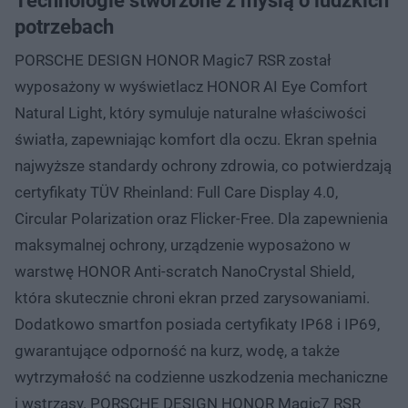
Technologie stworzone z myślą o ludzkich
potrzebach
PORSCHE DESIGN HONOR Magic7 RSR został
wyposażony w wyświetlacz HONOR AI Eye Comfort
Natural Light, który symuluje naturalne właściwości
światła, zapewniając komfort dla oczu. Ekran spełnia
najwyższe standardy ochrony zdrowia, co potwierdzają
certyfikaty TÜV Rheinland: Full Care Display 4.0,
Circular Polarization oraz Flicker-Free. Dla zapewnienia
maksymalnej ochrony, urządzenie wyposażono w
warstwę HONOR Anti-scratch NanoCrystal Shield,
która skutecznie chroni ekran przed zarysowaniami.
Dodatkowo smartfon posiada certyfikaty IP68 i IP69,
gwarantujące odporność na kurz, wodę, a także
wytrzymałość na codzienne uszkodzenia mechaniczne
i wstrząsy. PORSCHE DESIGN HONOR Magic7 RSR