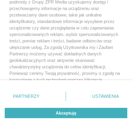
podmioty z Grupy ZPR Media uzyskujemy dostęp i
przechowujemy informacje na urządzeniu oraz
APLIKACJE
przetwarzamy dane osobowe, takie jak unikalne
Masz iPhone’a i śledzisz Ekstraklasę? Marka Ap
identyfikatory, standardowe informacje wysyłane przez
urządzenie czy dane przeglądania w celu zapewniania
spersonalizowanych reklam, wybór spersonalizowanych
treści, pomiar reklam i treści, badanie odbiorców oraz
ulepszanie usług. Za zgodą Użytkownika my i Zaufani
Partnerzy możemy używać dokładnych danych
geolokalizacyjnych oraz aktywnie skanować
charakterystykę urządzenia do celów identyfikacji.
Ponieważ cenimy Twoją prywatność, prosimy o zgodę na
korzystanie z tych technologii poprzez kliknięcie
„Akceptuję”. Zgoda jest dobrowolna i zawsze możesz ją
zmienić/wycofać klikając przycisk ustawień prywatności
PARTNERZY
USTAWIENIA
znajdujący się w lewym dolnym rogu strony
. Niektóre
SOCIAL MEDIA
rodzaje przetwarzania danych nie wymagają zgody
Jak TikTok pokazuje Chiny? Raport NASK wskaz
Akceptuję
użytkownika, ale masz prawo sprzeciwić się takiemu
przetwarzaniu. Preferencje będą miały zastosowanie tylko
na tej witrynie.