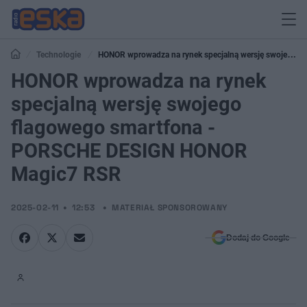
Technologie
HONOR wprowadza na rynek specjalną wersję swojego
flagowego smartfona - PORSCHE DESIGN HONOR Magic7 RSR
HONOR wprowadza na rynek
specjalną wersję swojego
flagowego smartfona -
PORSCHE DESIGN HONOR
Magic7 RSR
2025-02-11
12:53
MATERIAŁ SPONSOROWANY
Dodaj do Google