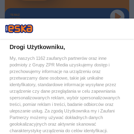
TERAZ
GRAMY
Drogi Użytkowniku,
My, naszych 1162 zaufanych partnerów oraz inne
Żaden utwór zamieszczony w serwisie nie może być powielany i
podmioty z Grupy ZPR Media uzyskujemy dostęp i
rozpowszechniany lub dalej rozpowszechniany w jakikolwiek sposób (w
tym także elektroniczny lub mechaniczny) na jakimkolwiek polu
przechowujemy informacje na urządzeniu oraz
eksploatacji w jakiejkolwiek formie, włącznie z umieszczaniem w Internecie
przetwarzamy dane osobowe, takie jak unikalne
bez pisemnej zgody właściciela praw. Jakiekolwiek użycie lub
wykorzystanie utworów w całości lub w części z naruszeniem prawa, tzn.
identyfikatory, standardowe informacje wysyłane przez
bez właściwej zgody, jest zabronione pod groźbą kary i może być ścigane
urządzenie czy dane przeglądania w celu zapewniania
prawnie.
spersonalizowanych reklam, wybór spersonalizowanych
treści, pomiar reklam i treści, badanie odbiorców oraz
ulepszanie usług. Za zgodą Użytkownika my i Zaufani
Partnerzy możemy używać dokładnych danych
geolokalizacyjnych oraz aktywnie skanować
charakterystykę urządzenia do celów identyfikacji.