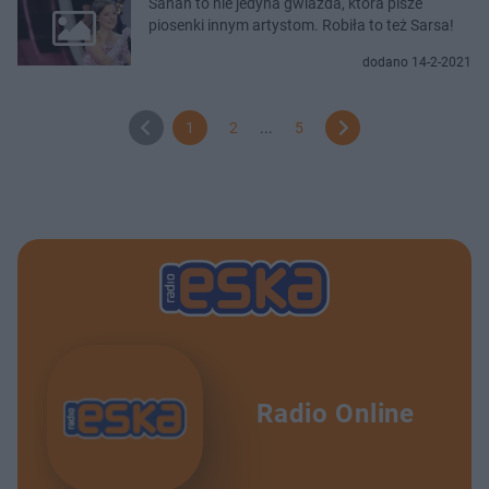
Sanah to nie jedyna gwiazda, która pisze
piosenki innym artystom. Robiła to też Sarsa!
dodano 14-2-2021
1
2
...
5
Radio Online