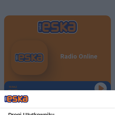
Radio Online
TERAZ
GRAMY
Drogi Użytkowniku,