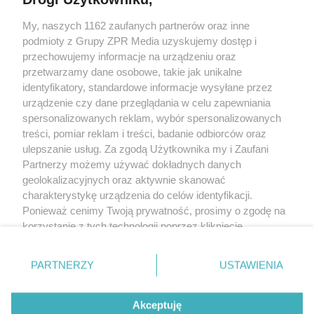
My, naszych 1162 zaufanych partnerów oraz inne
Żaden utwór zamieszczony w serwisie nie może być powielany i
podmioty z Grupy ZPR Media uzyskujemy dostęp i
rozpowszechniany lub dalej rozpowszechniany w jakikolwiek sposób (w
tym także elektroniczny lub mechaniczny) na jakimkolwiek polu
przechowujemy informacje na urządzeniu oraz
eksploatacji w jakiejkolwiek formie, włącznie z umieszczaniem w Internecie
przetwarzamy dane osobowe, takie jak unikalne
bez pisemnej zgody właściciela praw. Jakiekolwiek użycie lub
wykorzystanie utworów w całości lub w części z naruszeniem prawa, tzn.
identyfikatory, standardowe informacje wysyłane przez
bez właściwej zgody, jest zabronione pod groźbą kary i może być ścigane
urządzenie czy dane przeglądania w celu zapewniania
prawnie.
spersonalizowanych reklam, wybór spersonalizowanych
treści, pomiar reklam i treści, badanie odbiorców oraz
ulepszanie usług. Za zgodą Użytkownika my i Zaufani
Partnerzy możemy używać dokładnych danych
geolokalizacyjnych oraz aktywnie skanować
charakterystykę urządzenia do celów identyfikacji.
O nas
Ponieważ cenimy Twoją prywatność, prosimy o zgodę na
korzystanie z tych technologii poprzez kliknięcie
Informacje prawne
„Akceptuję”. Zgoda jest dobrowolna i zawsze możesz ją
zmienić/wycofać klikając przycisk ustawień prywatności
Nasze serwisy
PARTNERZY
USTAWIENIA
znajdujący się w lewym dolnym rogu strony
. Niektóre
rodzaje przetwarzania danych nie wymagają zgody
© 2026 Grupa ZPR Media
Akceptuję
użytkownika, ale masz prawo sprzeciwić się takiemu