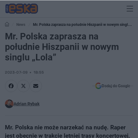
News
Mr. Polska zaprasza na południe Hiszpanii w nowym singlu
„Lola”
Mr. Polska zaprasza na
południe Hiszpanii w nowym
singlu „Lola”
2023-07-09
18:55
Dodaj do Google
Adrian Rybak
Mr. Polska nie może narzekać na nudę. Raper
jest obecnie w trakcie letniej trasy koncertowej,