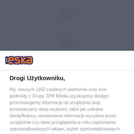
Drogi Użytkowniku,
My, naszych 1162 zaufanych partnerów oraz inne
Żaden utwór zamieszczony w serwisie nie może być powielany i
podmioty z Grupy ZPR Media uzyskujemy dostęp i
rozpowszechniany lub dalej rozpowszechniany w jakikolwiek sposób (w
przechowujemy informacje na urządzeniu oraz
tym także elektroniczny lub mechaniczny) na jakimkolwiek polu
eksploatacji w jakiejkolwiek formie, włącznie z umieszczaniem w
przetwarzamy dane osobowe, takie jak unikalne
Internecie bez pisemnej zgody właściciela praw. Jakiekolwiek użycie lub
identyfikatory, standardowe informacje wysyłane przez
wykorzystanie utworów w całości lub w części z naruszeniem prawa,
tzn. bez właściwej zgody, jest zabronione pod groźbą kary i może być
urządzenie czy dane przeglądania w celu zapewniania
ścigane prawnie.
spersonalizowanych reklam, wybór spersonalizowanych