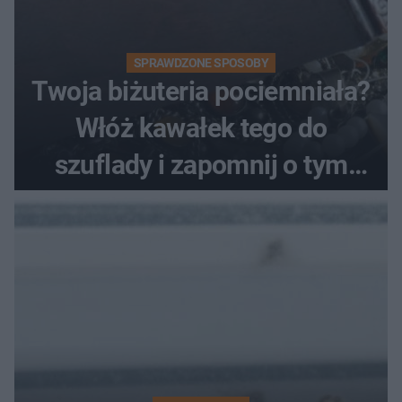
SPRAWDZONE SPOSOBY
Twoja biżuteria pociemniała?
Włóż kawałek tego do
szuflady i zapomnij o tym
problemie. Sposób na
pociemniałą biżuterię