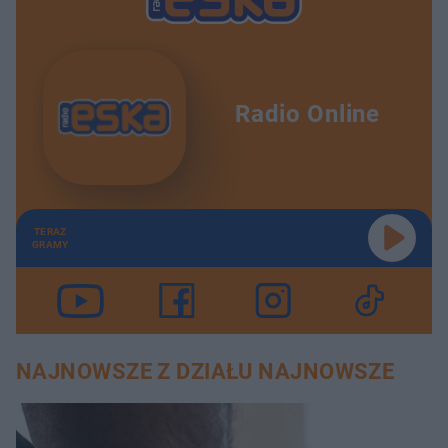
Radio Online
TERAZ
GRAMY
NAJNOWSZE Z DZIAŁU NAJNOWSZE