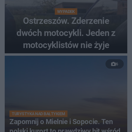
WYPADEK
Ostrzeszów. Zderzenie
dwóch motocykli. Jeden z
motocyklistów nie żyje
6
TURYSTYKA NAD BAŁTYKIEM
Zapomnij o Mielnie i Sopocie. Ten
polski kurort to prawdziwy hit wśród