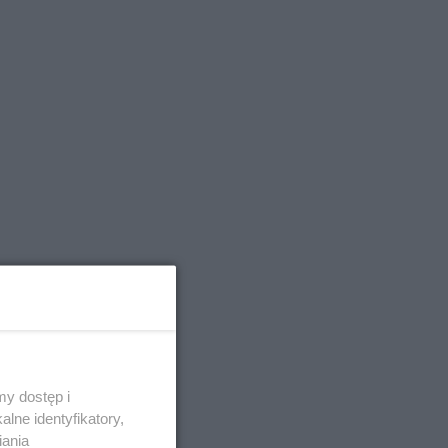
y dostęp i
ał mu
lne identyfikatory,
iania
ło to