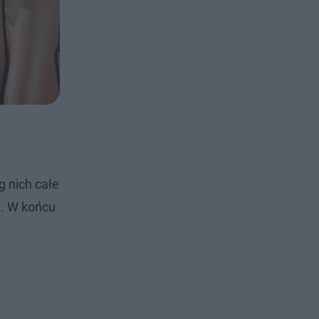
g nich całe
e. W końcu