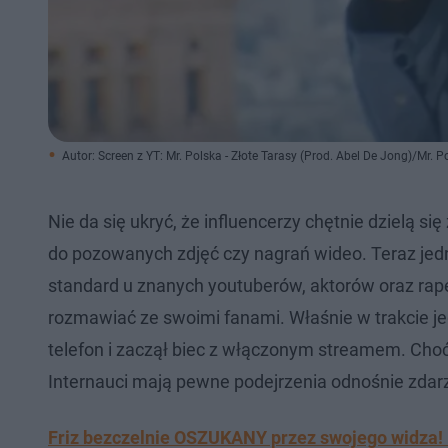
Autor: Screen z YT: Mr. Polska - Złote Tarasy (Prod. Abel De Jong)/Mr.
Nie da się ukryć, że influencerzy chętnie dzielą 
do pozowanych zdjęć czy nagrań wideo. Teraz jed
standard u znanych youtuberów, aktorów oraz rape
rozmawiać ze swoimi fanami. Właśnie w trakcie j
telefon i zaczął biec z włączonym streamem. Cho
Internauci mają pewne podejrzenia odnośnie zdarzen
Friz bezczelnie OSZUKANY przez swojego widza! Ka