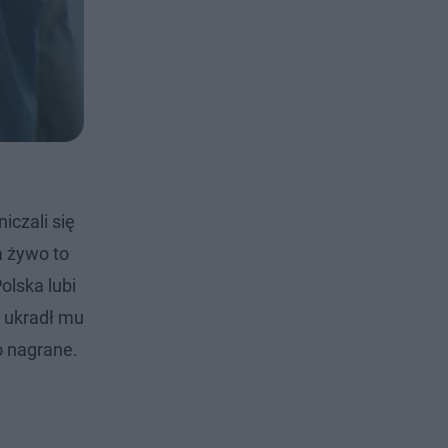
iczali się
a żywo to
olska lubi
k ukradł mu
o nagrane.