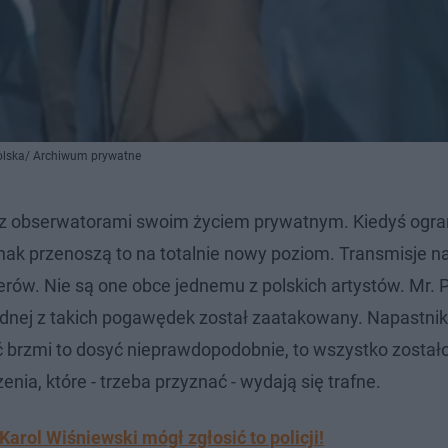
 Polska/ Archiwum prywatne
się z obserwatorami swoim życiem prywatnym. Kiedyś ogran
nak przenoszą to na totalnie nowy poziom. Transmisje n
rów. Nie są one obce jednemu z polskich artystów. Mr. P
ednej z takich pogawędek został zaatakowany. Napastni
ć brzmi to dosyć nieprawdopodobnie, to wszystko został
ia, które - trzeba przyznać - wydają się trafne.
rol Wiśniewski mógł zgłosić to policji!