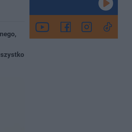
anego,
wszystko