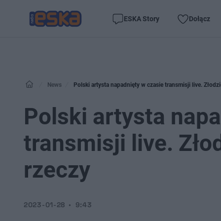
ESKA Story
Dołącz
News
Polski artysta napadnięty w czasie transmisji live. Złodz
Polski artysta nap
transmisji live. Zł
rzeczy
2023-01-28
9:43