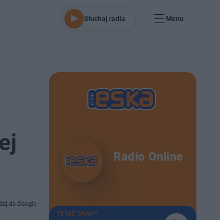
Słuchaj radia
Menu
ej
Radio Online
daj do Google
TERAZ GRAMY