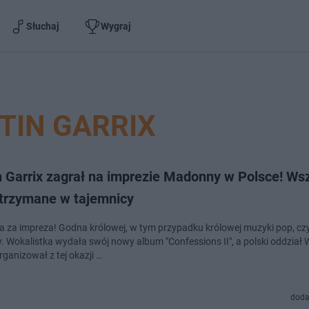
Słuchaj
Wygraj
TIN GARRIX
n Garrix zagrał na imprezie Madonny w Polsce! Ws
utrzymane w tajemnicy
ła za impreza! Godna królowej, w tym przypadku królowej muzyki pop, czy
 Wokalistka wydała swój nowy album "Confessions II", a polski oddział 
ganizował z tej okazji …
doda