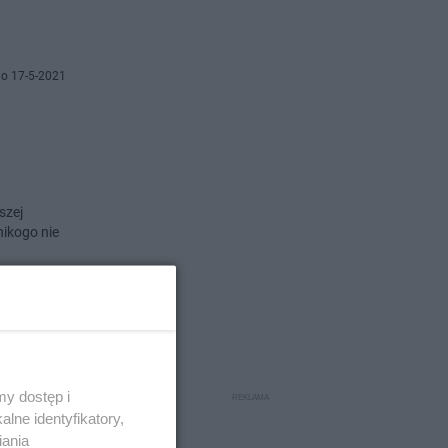
o 17-5-2021
szej
nikogo nie
o 12-3-2021
ie Euro
y dostęp i
lne identyfikatory,
iania