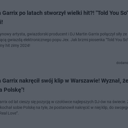
 Garrix po latach stworzył wielki hit?! "Told You So
i!
ynowy artysta, gwiazdorski producent i DJ Martin Garrix połączył siły ze
cą gwiazdą elektronicznego popu Jex. Jak brzmi piosenka "Told You So"
lny hit zimy 2024!
dodano
 Garrix nakręcił swój klip w Warszawie! Wyznał, ż
a Polskę"!
arrix od lat cieszy się pozycją w czołówce najlepszych DJ-ów na świecie.
kochał sobie Polskę na tyle, że postanowił nakręcić w niej klip, do swoj
Real Love”.