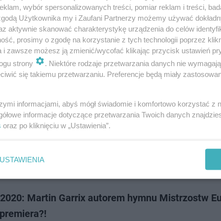
arrix jakiego nie znacie w wywiadzie dla Radia ESKA! Holenderski produc
klam, wybór spersonalizowanych treści, pomiar reklam i treści, bad
 nam kulisy współpracy z Tove Lo, opowiedział o tęsknocie za koncertami,
 zgodą Użytkownika my i Zaufani Partnerzy możemy używać dokład
miery hymnu Mistrz…
az aktywnie skanować charakterystykę urządzenia do celów identyfi
ść, prosimy o zgodę na korzystanie z tych technologii poprzez klikn
a i zawsze możesz ją zmienić/wycofać klikając przycisk ustawień pr
doda
ogu strony
. Niektóre rodzaje przetwarzania danych nie wymagaj
iwić się takiemu przetwarzaniu. Preferencje będą miały zastosowanie
 Garrix w Polsce 2020! DJ rozgrzeje polską public
 [DATA, BILETY]
szymi informacjami, abyś mógł świadomie i komfortowo korzystać z
gółowe informacje dotyczące przetwarzania Twoich danych znajdzi
arrix powraca do Polski! Tym razem, czołowy przedstawiciel muzyki elekt
s
oraz po kliknięciu w „Ustawienia”.
ierwszy wystąpi w Gdyni. Kiedy dokładnie odbędzie się jego koncert i gdz
bilety? Spraw…
USTAWIENIA
dodano
2020: Martin Garrix autorem hymnu Mistrzostw Eu
 premiera?!