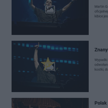
Martin G
oficjaln
kibice je
Znany
Wypadki 
odwołani
kostki, 
Polak