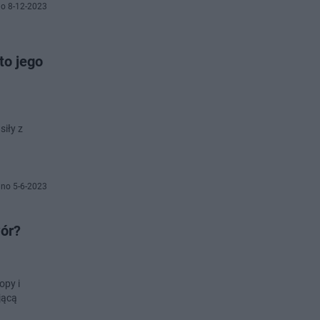
o 8-12-2023
to jego
siły z
no 5-6-2023
wór?
opy i
jącą