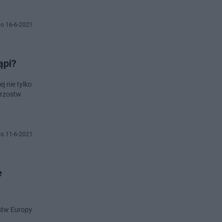
o 16-6-2021
ąpi?
j nie tylko
trzostw
o 11-6-2021
e
ostw Europy