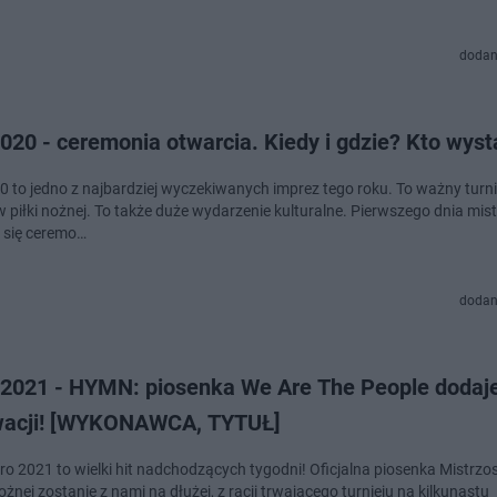
dodan
020 - ceremonia otwarcia. Kiedy i gdzie? Kto wyst
0 to jedno z najbardziej wyczekiwanych imprez tego roku. To ważny turnie
w piłki nożnej. To także duże wydarzenie kulturalne. Pierwszego dnia mis
 się ceremo…
dodan
2021 - HYMN: piosenka We Are The People dodaj
acji! [WYKONAWCA, TYTUŁ]
o 2021 to wielki hit nadchodzących tygodni! Oficjalna piosenka Mistrz
ożnej zostanie z nami na dłużej, z racji trwającego turnieju na kilkunastu