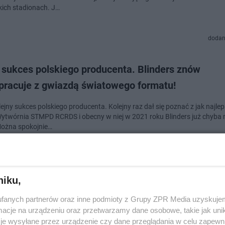
kich stadionach. J…
dodan
 sukces polskiego producenta. Blinders znów
pracuje z gwiazdą światowego formatu!
lejny sukces polskiego producenta. Kolejny raz dał się poznać z jak najlep
Wytwórnia STMPD RCRDS i obecny w niej w 2021 roku Blinders już chyba 
Można spokojnie…
dodan
niku,
 Garrix szczerze o tęsknocie za koncertami, hymn
fanych partnerów oraz inne podmioty z Grupy ZPR Media uzyskujem
tylko! [WYWIAD]
cje na urządzeniu oraz przetwarzamy dane osobowe, takie jak unika
je wysyłane przez urządzenie czy dane przeglądania w celu zapewn