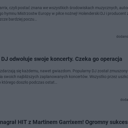
arrix, czyli postać znana we wszystkich środowiskach muzycznych, aut
ego hymnu Mistrzostw Europy w piłce nożnej! Holenderski DJ i producent 
szcze bardziej poczu…
dodano
 DJ odwołuje swoje koncerty. Czeka go operacja
zdarzają się każdemu, nawet gwiazdom. Popularny DJ został zmuszony
a swoich najbliższych zaplanowanych koncertów. Wszystko przez uszk
do którego doszło podczas ostat…
doda
 nagrał HIT z Martinem Garrixem! Ogromny sukces