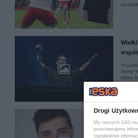
europejs
Wielki
współ
To już ko
strony! 
zdziwi. 
Drogi Użytkow
Martin
My, naszych 1162 zau
i nie 
przechowujemy informa
standardowe informac