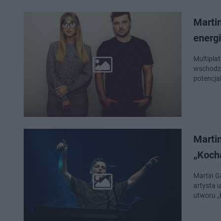
Martin
energi
Multiplat
wschodzą
potencja
Martin
„Koch
Martin G
artysta u
utworu „