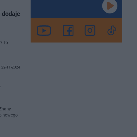
" dodaje
? To
 22-11-2024
e
 Znany
ego nowego