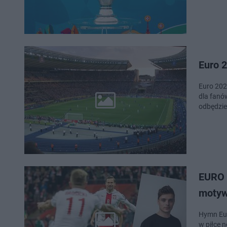
Euro 2
Euro 202
dla fanó
odbędzie
EURO 
motyw
Hymn Eur
w piłce n