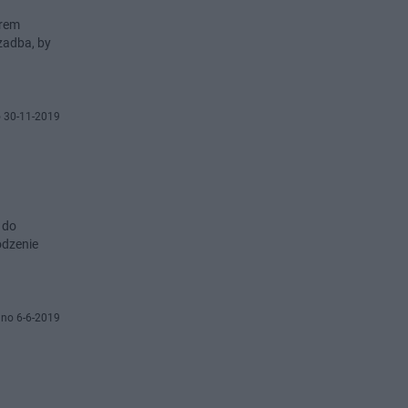
orem
zadba, by
 30-11-2019
 do
odzenie
no 6-6-2019