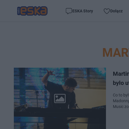
ESKA Story
Dołącz
MAR
Marti
było 
Co to by
Madonny.
Music zor