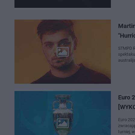
Martin
"Hurri
STMPD RC
spektakul
australi
Euro 2
[WYK
Euro 202
zwracają
turniej, 