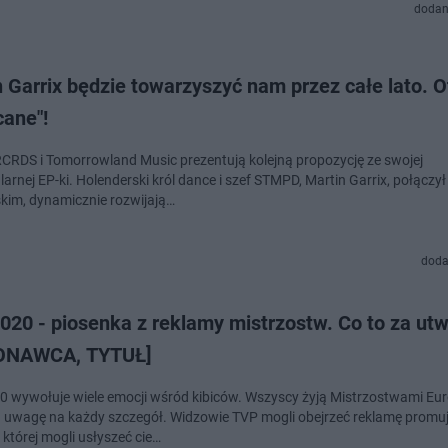
dodan
 Garrix będzie towarzyszyć nam przez całe lato. O
cane"!
RDS i Tomorrowland Music prezentują kolejną propozycję ze swojej
arnej EP-ki. Holenderski król dance i szef STMPD, Martin Garrix, połączył 
jskim, dynamicznie rozwijają…
doda
020 - piosenka z reklamy mistrzostw. Co to za ut
ONAWCA, TYTUŁ]
0 wywołuje wiele emocji wśród kibiców. Wszyscy żyją Mistrzostwami Eur
 uwagę na każdy szczegół. Widzowie TVP mogli obejrzeć reklamę promu
w której mogli usłyszeć cie…