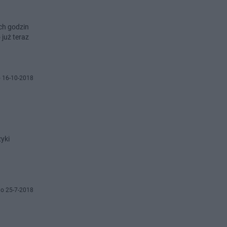
ch godzin
 już teraz
 16-10-2018
yki
o 25-7-2018