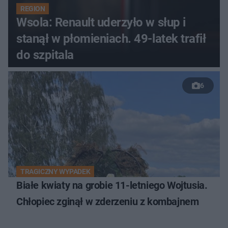
REGION
Wsola: Renault uderzyło w słup i
stanął w płomieniach. 49-latek trafił
do szpitala
6
TRAGICZNY WYPADEK
Białe kwiaty na grobie 11-letniego Wojtusia.
Chłopiec zginął w zderzeniu z kombajnem