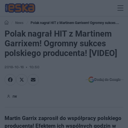
News
Polak nagrał HIT z Martinem Garrixem! Ogromny sukces
polskiego producenta! [VIDEO]
Polak nagrał HIT z Martinem
Garrixem! Ogromny sukces
polskiego producenta! [VIDEO]
2018-10-16
10:50
Dodaj do Google
rw
Martin Garrix zaprosił do współpracy polskiego
producenta! Efektem ich wspólnych godzin w