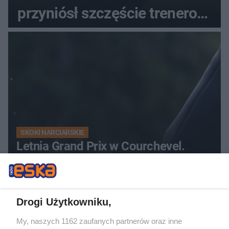
przyniósł szczęście trenerowi
gospodarzy?
SKOKI NARCIARSKIE
Letnia Grand Prix w Courchevel.
Zobacz zaskakujące wyniki
zawodów
Drogi Użytkowniku,
52
My, naszych 1162 zaufanych partnerów oraz inne