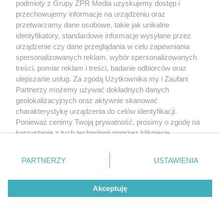
podmioty z Grupy ZPR Media uzyskujemy dostęp i
przechowujemy informacje na urządzeniu oraz
przetwarzamy dane osobowe, takie jak unikalne
identyfikatory, standardowe informacje wysyłane przez
urządzenie czy dane przeglądania w celu zapewniania
spersonalizowanych reklam, wybór spersonalizowanych
URODA JAK MARZENIE
treści, pomiar reklam i treści, badanie odbiorców oraz
Alicja Kuś zachwyca internautów.
ulepszanie usług. Za zgodą Użytkownika my i Zaufani
Partnerzy możemy używać dokładnych danych
45-letnia mama mistrzyni wygląda
geolokalizacyjnych oraz aktywnie skanować
zjawiskowo
charakterystykę urządzenia do celów identyfikacji.
Ponieważ cenimy Twoją prywatność, prosimy o zgodę na
korzystanie z tych technologii poprzez kliknięcie
„Akceptuję”. Zgoda jest dobrowolna i zawsze możesz ją
zmienić/wycofać klikając przycisk ustawień prywatności
PARTNERZY
USTAWIENIA
znajdujący się w lewym dolnym rogu strony
. Niektóre
rodzaje przetwarzania danych nie wymagają zgody
Akceptuję
użytkownika, ale masz prawo sprzeciwić się takiemu
przetwarzaniu. Preferencje będą miały zastosowanie tylko
na tej witrynie.