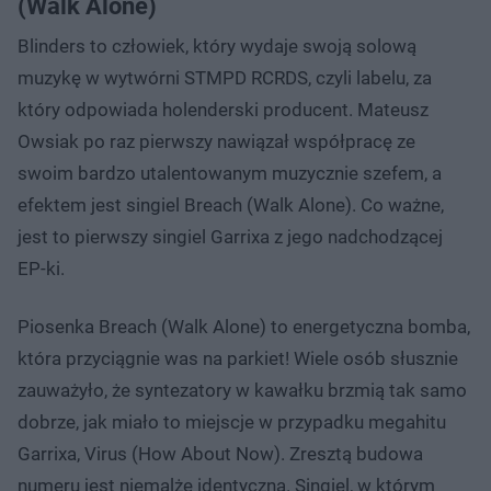
(Walk Alone)
Blinders to człowiek, który wydaje swoją solową
muzykę w wytwórni STMPD RCRDS, czyli labelu, za
który odpowiada holenderski producent. Mateusz
Owsiak po raz pierwszy nawiązał współpracę ze
swoim bardzo utalentowanym muzycznie szefem, a
efektem jest singiel Breach (Walk Alone). Co ważne,
jest to pierwszy singiel Garrixa z jego nadchodzącej
EP-ki.
Piosenka Breach (Walk Alone) to energetyczna bomba,
która przyciągnie was na parkiet! Wiele osób słusznie
zauważyło, że syntezatory w kawałku brzmią tak samo
dobrze, jak miało to miejscje w przypadku megahitu
Garrixa, Virus (How About Now). Zresztą budowa
numeru jest niemalże identyczna. Singiel, w którym