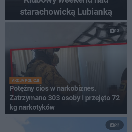
starachowicką Lubianką
13
AKCJA POLICJI
Potężny cios w narkobiznes.
Zatrzymano 303 osoby i przejęto 72
kg narkotyków
22