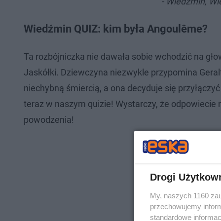
- Wiedźmin, Wi
Wiedźmin QUIZ: kim była Angoulême?
Ta rozbójniczka nie dawała sobie wchodzić na gł
Jaskółki. Dziewczyna niezwykle przypomina Geral
niechybną śmiercią, a ona decyduje się przyłączy
teraz w naszym quizie! Wystarczy, że odpowiecie 
powodzenia!
Drogi Użytkow
My, naszych 1160 zau
przechowujemy informa
standardowe informac