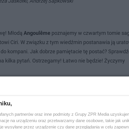
eża Jaskółki, Andrzej Sapkowski
owę! Młodą
Angoulême
poznajemy w czwartym tomie sagi
towi Ciri. W związku z tym wiedźmin postanawia ją urat
ć do kompani. Jak dobrze pamiętacie tę postać? Sprawdźc
na kilka pytań. Ostrzegamy! Łatwo nie będzie! Życzymy
niku,
fanych partnerów oraz inne podmioty z Grupy ZPR Media uzyskujem
cje na urządzeniu oraz przetwarzamy dane osobowe, takie jak unika
je wysyłane przez urządzenie czy dane przeglądania w celu zapewn