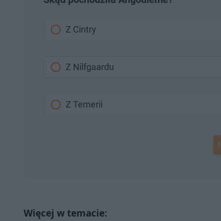
Z Cintry
Z Nilfgaardu
Z Temerii