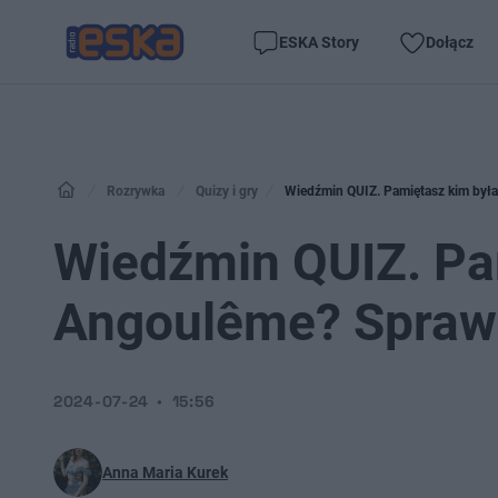
ESKA Story
Dołącz
Rozrywka
Quizy i gry
Wiedźmin QUIZ. Pamiętasz kim był
Wiedźmin QUIZ. Pa
Angoulême? Sprawd
2024-07-24
15:56
Anna Maria Kurek