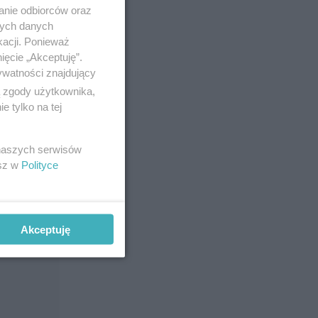
anie odbiorców oraz
nych danych
kacji. Ponieważ
ięcie „Akceptuję”.
ywatności znajdujący
ą zgody użytkownika,
 tylko na tej
 naszych serwisów
esz w
Polityce
Akceptuję