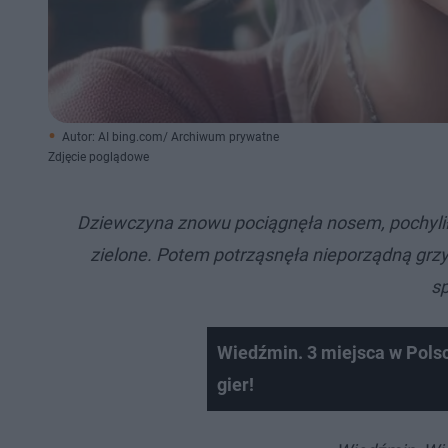
Autor: AI bing.com/ Archiwum prywatne
Zdjęcie poglądowe
Dziewczyna znowu pociągnęła nosem, pochyliła
zielone. Potem potrząsnęła nieporządną grz
sp
Wiedźmin. 3 miejsca w Polsc
gier!