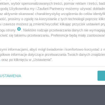
klam, wybór spersonalizowanych treści, pomiar reklam i treści, bad
 zgodą Użytkownika my i Zaufani Partnerzy możemy używać dokład
az aktywnie skanować charakterystykę urządzenia do celów identyfi
ść, prosimy o zgodę na korzystanie z tych technologii poprzez klikn
a i zawsze możesz ją zmienić/wycofać klikając przycisk ustawień pr
ogu strony
. Niektóre rodzaje przetwarzania danych nie wymagaj
iwić się takiemu przetwarzaniu. Preferencje będą miały zastosowanie
święta w świecie Geralta z Rivii!
szymi informacjami, abyś mógł świadomie i komfortowo korzystać z
gółowe informacje dotyczące przetwarzania Twoich danych znajdzi
s
oraz po kliknięciu w „Ustawienia”.
z kim była Angoulême? Sprawdź
USTAWIENIA