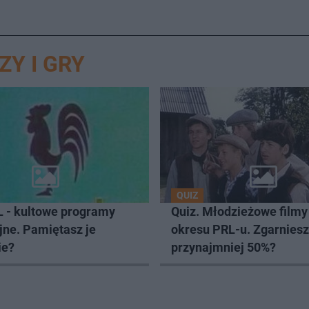
ZY I GRY
QUIZ
L - kultowe programy
Quiz. Młodzieżowe filmy 
jne. Pamiętasz je
okresu PRL-u. Zgarniesz
ie?
przynajmniej 50%?