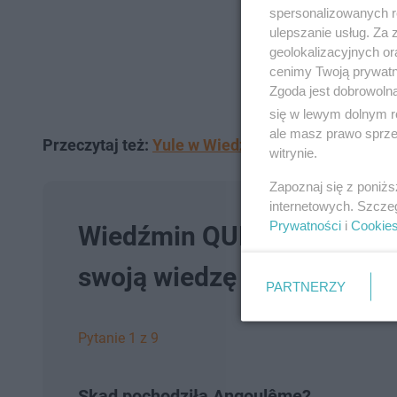
spersonalizowanych re
ulepszanie usług. Za
geolokalizacyjnych or
cenimy Twoją prywatno
Zgoda jest dobrowoln
się w lewym dolnym r
ale masz prawo sprzec
Przeczytaj też:
Yule w Wiedźminie. Tak wyglądały 
witrynie.
Zapoznaj się z poniż
internetowych. Szcze
Prywatności
i
Cookie
Wiedźmin QUIZ: Pamiętas
swoją wiedzę z książek!
PARTNERZY
Pytanie 1 z 9
Skąd pochodziła Angoulême?