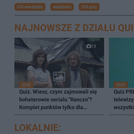
Ciri wiedźmin
wiedźmin
Ciri quiz
NAJNOWSZE Z DZIAŁU QUI
13
QUIZ
QUIZ
Quiz. Wiesz, czym zajmowali się
Quiz PR
bohaterowie serialu "Ranczo"?
telewizy
Komplet punktów tylko dla
wszystk
prawdziwych fanów
LOKALNIE: