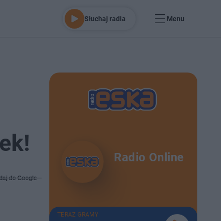
Słuchaj radia
Menu
ek!
Radio Online
daj do Google
TERAZ GRAMY