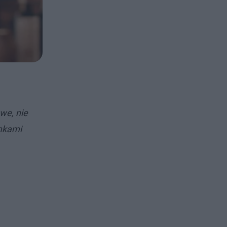
we, nie
emkami