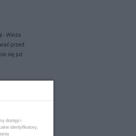
 - Wieża
ować przed
ie się już
y dostęp i
lne identyfikatory,
iania