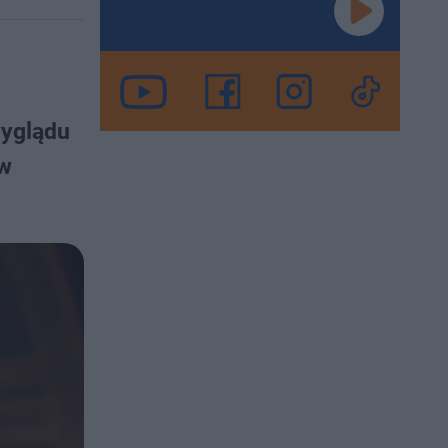
wyglądu
 w