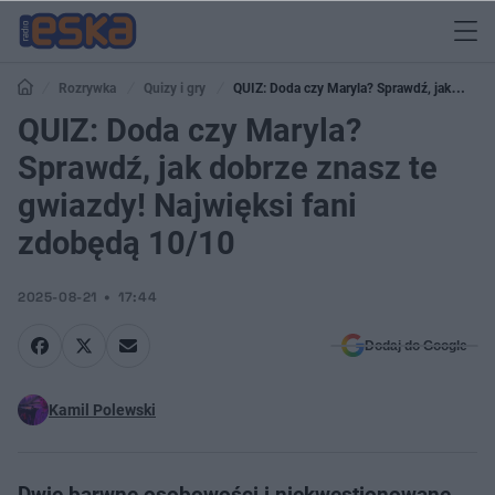
Rozrywka
Quizy i gry
QUIZ: Doda czy Maryla? Sprawdź, jak
dobrze znasz te gwiazdy! Najwięksi fani zdobędą 10/10
QUIZ: Doda czy Maryla?
Sprawdź, jak dobrze znasz te
gwiazdy! Najwięksi fani
zdobędą 10/10
2025-08-21
17:44
Dodaj do Google
Kamil Polewski
Dwie barwne osobowości i niekwestionowane