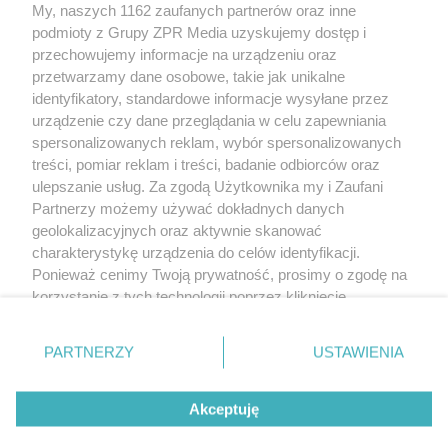
My, naszych 1162 zaufanych partnerów oraz inne
Żaden utwór zamieszczony w serwisie nie może być powielany i
podmioty z Grupy ZPR Media uzyskujemy dostęp i
rozpowszechniany lub dalej rozpowszechniany w jakikolwiek sposób (w
tym także elektroniczny lub mechaniczny) na jakimkolwiek polu
przechowujemy informacje na urządzeniu oraz
eksploatacji w jakiejkolwiek formie, włącznie z umieszczaniem w Internecie
przetwarzamy dane osobowe, takie jak unikalne
bez pisemnej zgody właściciela praw. Jakiekolwiek użycie lub
identyfikatory, standardowe informacje wysyłane przez
wykorzystanie utworów w całości lub w części z naruszeniem prawa, tzn.
bez właściwej zgody, jest zabronione pod groźbą kary i może być ścigane
urządzenie czy dane przeglądania w celu zapewniania
prawnie.
spersonalizowanych reklam, wybór spersonalizowanych
treści, pomiar reklam i treści, badanie odbiorców oraz
ulepszanie usług. Za zgodą Użytkownika my i Zaufani
Partnerzy możemy używać dokładnych danych
geolokalizacyjnych oraz aktywnie skanować
charakterystykę urządzenia do celów identyfikacji.
Ponieważ cenimy Twoją prywatność, prosimy o zgodę na
O nas
korzystanie z tych technologii poprzez kliknięcie
Informacje prawne
„Akceptuję”. Zgoda jest dobrowolna i zawsze możesz ją
zmienić/wycofać klikając przycisk ustawień prywatności
Nasze serwisy
PARTNERZY
USTAWIENIA
znajdujący się w lewym dolnym rogu strony
. Niektóre
rodzaje przetwarzania danych nie wymagają zgody
© 2026 Grupa ZPR Media
Akceptuję
użytkownika, ale masz prawo sprzeciwić się takiemu
przetwarzaniu. Preferencje będą miały zastosowanie tylko