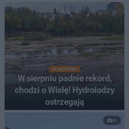
CO SIĘ STANIE?
W sierpniu padnie rekord,
chodzi o Wisłę! Hydrolodzy
ostrzegają
43