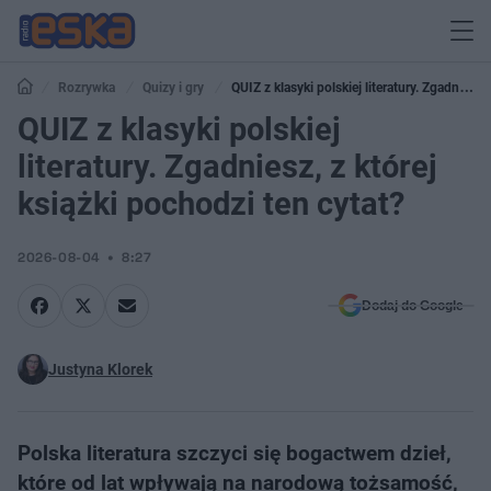
Rozrywka
Quizy i gry
QUIZ z klasyki polskiej literatury. Zgadniesz,
z której książki pochodzi ten cytat?
QUIZ z klasyki polskiej
literatury. Zgadniesz, z której
książki pochodzi ten cytat?
2026-08-04
8:27
Dodaj do Google
Justyna Klorek
Polska literatura szczyci się bogactwem dzieł,
które od lat wpływają na narodową tożsamość,