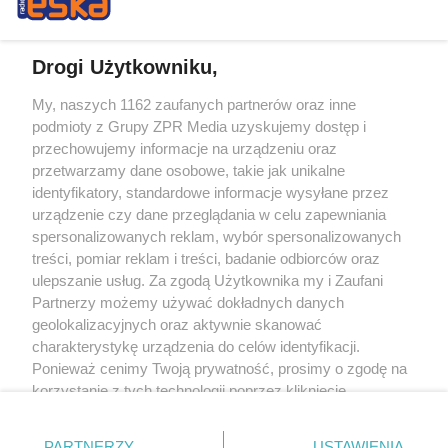
Drogi Użytkowniku,
My, naszych 1162 zaufanych partnerów oraz inne
Żaden utwór zamieszczony w serwisie nie może być powielany i
podmioty z Grupy ZPR Media uzyskujemy dostęp i
rozpowszechniany lub dalej rozpowszechniany w jakikolwiek sposób (w
tym także elektroniczny lub mechaniczny) na jakimkolwiek polu
przechowujemy informacje na urządzeniu oraz
eksploatacji w jakiejkolwiek formie, włącznie z umieszczaniem w Internecie
przetwarzamy dane osobowe, takie jak unikalne
bez pisemnej zgody właściciela praw. Jakiekolwiek użycie lub
wykorzystanie utworów w całości lub w części z naruszeniem prawa, tzn.
identyfikatory, standardowe informacje wysyłane przez
bez właściwej zgody, jest zabronione pod groźbą kary i może być ścigane
urządzenie czy dane przeglądania w celu zapewniania
prawnie.
spersonalizowanych reklam, wybór spersonalizowanych
treści, pomiar reklam i treści, badanie odbiorców oraz
ulepszanie usług. Za zgodą Użytkownika my i Zaufani
Partnerzy możemy używać dokładnych danych
geolokalizacyjnych oraz aktywnie skanować
charakterystykę urządzenia do celów identyfikacji.
O nas
Ponieważ cenimy Twoją prywatność, prosimy o zgodę na
korzystanie z tych technologii poprzez kliknięcie
Informacje prawne
„Akceptuję”. Zgoda jest dobrowolna i zawsze możesz ją
zmienić/wycofać klikając przycisk ustawień prywatności
Nasze serwisy
PARTNERZY
USTAWIENIA