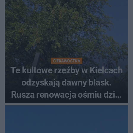
CIEKAWOSTKA
Te kultowe rzeźby w Kielcach
odzyskają dawny blask.
Rusza renowacja ośmiu dzieł
z lat 70.