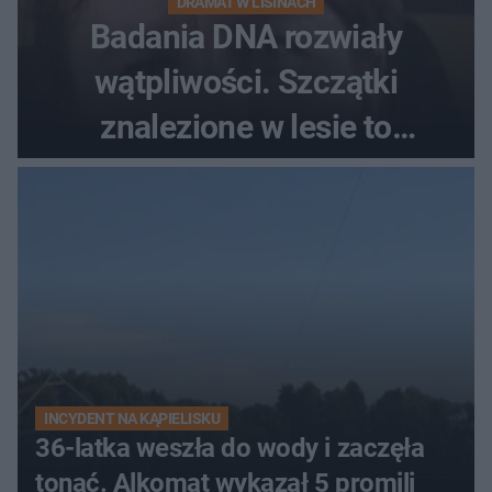
DRAMAT W LISINACH
Badania DNA rozwiały
wątpliwości. Szczątki
znalezione w lesie to
zaginiona Jowita Zielińska
INCYDENT NA KĄPIELISKU
36-latka weszła do wody i zaczęła
tonąć. Alkomat wykazał 5 promili