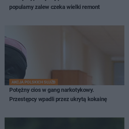
popularny zalew czeka wielki remont
AKCJA POLSKICH SŁUŻB
Potężny cios w gang narkotykowy.
Przestępcy wpadli przez ukrytą kokainę