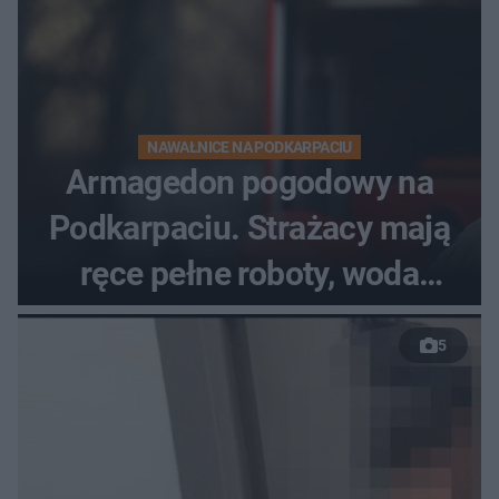
NAWAŁNICE NA PODKARPACIU
Armagedon pogodowy na
Podkarpaciu. Strażacy mają
ręce pełne roboty, woda
zalewa posesje i budynki
5