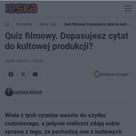
Rozrywka
Quizy i gry
Quiz filmowy. Dopasujesz cytat do kultowej
produkcji?
Quiz filmowy. Dopasujesz cytat
do kultowej produkcji?
2026-08-01
11:24
Dodaj do Google
Justyna Klorek
Wiele z tych cytatów weszło do użytku
codziennego, a jedynie nieliczni zdają sobie
sprawę z tego, że pochodzą one z kultowych