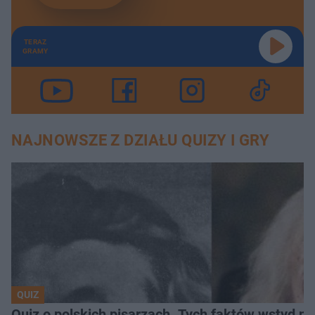
TERAZ
GRAMY
NAJNOWSZE Z DZIAŁU QUIZY I GRY
QUIZ
Quiz o polskich pisarzach. Tych faktów wstyd ni