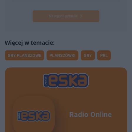
Następne pytanie
GRY PLANSZOWE
PLANSZÓWKI
GRY
PRL
Radio Online