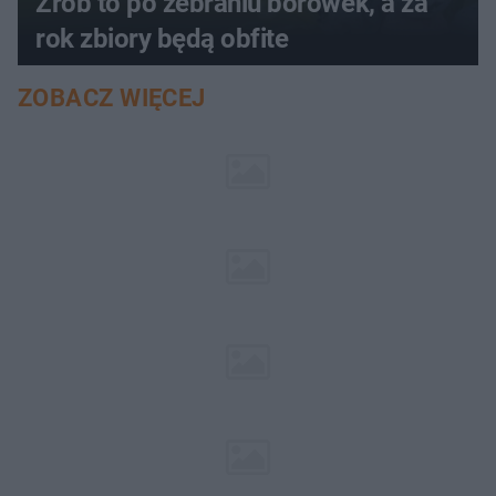
Zrób to po zebraniu borówek, a za
rok zbiory będą obfite
ZOBACZ WIĘCEJ