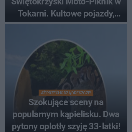
Świętokrzyski Moto-Piknik w
Tokarni. Kultowe pojazdy,
pokazy i muzyczna scena w
Muzeum Wsi Kieleckiej
AŻ PRZECHODZĄ DRESZCZE!
Szokujące sceny na
popularnym kąpielisku. Dwa
pytony oplotły szyję 33-latki!