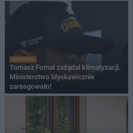
krąży wideo z tego pojedynku
SIATKÓWKA
Tomasz Fornal zażądał klimatyzacji.
Ministerstwo błyskawicznie
zareagowało!