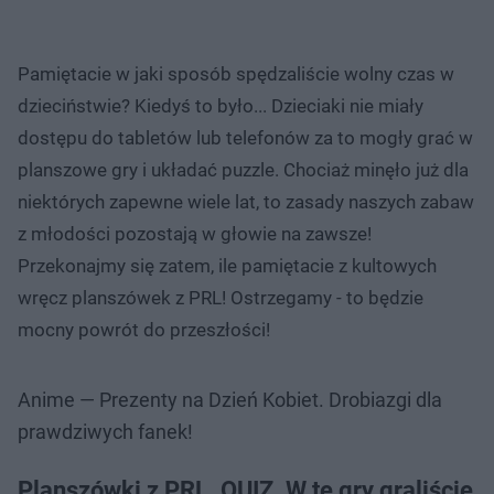
Pamiętacie w jaki sposób spędzaliście wolny czas w
dzieciństwie? Kiedyś to było... Dzieciaki nie miały
dostępu do tabletów lub telefonów za to mogły grać w
planszowe gry i układać puzzle. Chociaż minęło już dla
niektórych zapewne wiele lat, to zasady naszych zabaw
z młodości pozostają w głowie na zawsze!
Przekonajmy się zatem, ile pamiętacie z kultowych
wręcz planszówek z PRL! Ostrzegamy - to będzie
mocny powrót do przeszłości!
Anime — Prezenty na Dzień Kobiet. Drobiazgi dla
prawdziwych fanek!
Planszówki z PRL. QUIZ. W te gry graliście