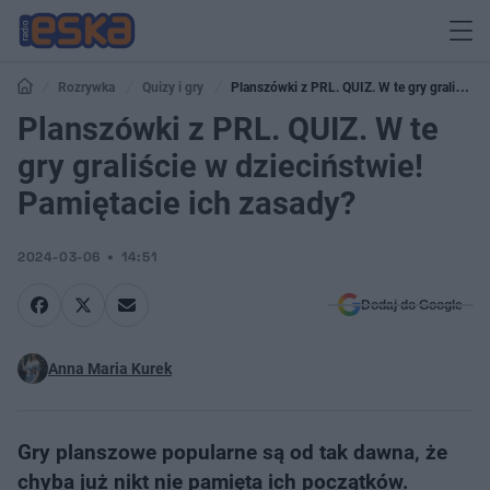
Rozrywka
Quizy i gry
Planszówki z PRL. QUIZ. W te gry graliście
w dzieciństwie! Pamiętacie ich zasady?
Planszówki z PRL. QUIZ. W te
gry graliście w dzieciństwie!
Pamiętacie ich zasady?
2024-03-06
14:51
Dodaj do Google
Anna Maria Kurek
Gry planszowe popularne są od tak dawna, że
chyba już nikt nie pamięta ich początków.