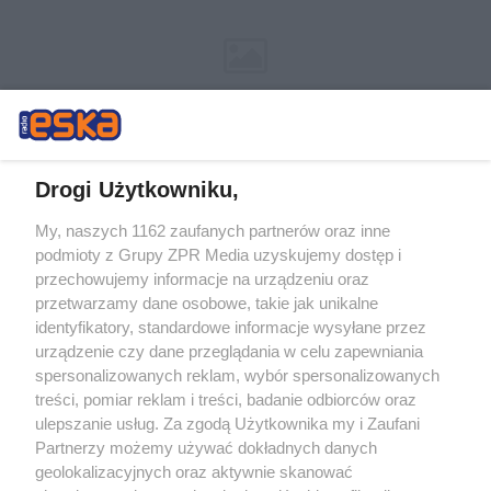
Drogi Użytkowniku,
My, naszych 1162 zaufanych partnerów oraz inne
Żaden utwór zamieszczony w serwisie nie może być powielany i
podmioty z Grupy ZPR Media uzyskujemy dostęp i
rozpowszechniany lub dalej rozpowszechniany w jakikolwiek sposób (w
tym także elektroniczny lub mechaniczny) na jakimkolwiek polu
przechowujemy informacje na urządzeniu oraz
eksploatacji w jakiejkolwiek formie, włącznie z umieszczaniem w
przetwarzamy dane osobowe, takie jak unikalne
Internecie bez pisemnej zgody właściciela praw. Jakiekolwiek użycie lub
identyfikatory, standardowe informacje wysyłane przez
wykorzystanie utworów w całości lub w części z naruszeniem prawa,
tzn. bez właściwej zgody, jest zabronione pod groźbą kary i może być
urządzenie czy dane przeglądania w celu zapewniania
ścigane prawnie.
spersonalizowanych reklam, wybór spersonalizowanych
treści, pomiar reklam i treści, badanie odbiorców oraz
ulepszanie usług. Za zgodą Użytkownika my i Zaufani
Partnerzy możemy używać dokładnych danych
geolokalizacyjnych oraz aktywnie skanować