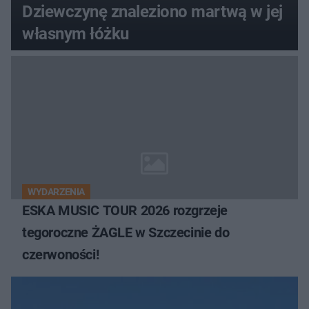
Dziewczynę znaleziono martwą w jej
własnym łóżku
WYDARZENIA
ESKA MUSIC TOUR 2026 rozgrzeje
tegoroczne ŻAGLE w Szczecinie do
czerwoności!