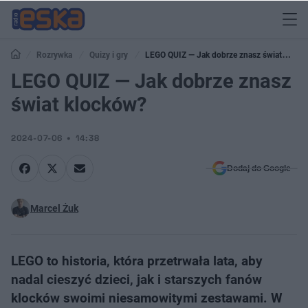
Rozrywka
Quizy i gry
LEGO QUIZ — Jak dobrze znasz świat
klocków?
LEGO QUIZ — Jak dobrze znasz
świat klocków?
2024-07-06
14:38
Dodaj do Google
Marcel Żuk
LEGO to historia, która przetrwała lata, aby
nadal cieszyć dzieci, jak i starszych fanów
klocków swoimi niesamowitymi zestawami. W