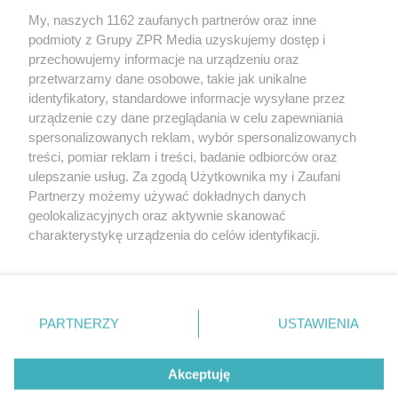
My, naszych 1162 zaufanych partnerów oraz inne
Żaden utwór zamieszczony w serwisie nie może być powielany i
podmioty z Grupy ZPR Media uzyskujemy dostęp i
rozpowszechniany lub dalej rozpowszechniany w jakikolwiek sposób (w
tym także elektroniczny lub mechaniczny) na jakimkolwiek polu
przechowujemy informacje na urządzeniu oraz
eksploatacji w jakiejkolwiek formie, włącznie z umieszczaniem w
przetwarzamy dane osobowe, takie jak unikalne
Internecie bez pisemnej zgody właściciela praw. Jakiekolwiek użycie lub
identyfikatory, standardowe informacje wysyłane przez
wykorzystanie utworów w całości lub w części z naruszeniem prawa,
tzn. bez właściwej zgody, jest zabronione pod groźbą kary i może być
urządzenie czy dane przeglądania w celu zapewniania
ścigane prawnie.
spersonalizowanych reklam, wybór spersonalizowanych
treści, pomiar reklam i treści, badanie odbiorców oraz
ulepszanie usług. Za zgodą Użytkownika my i Zaufani
Partnerzy możemy używać dokładnych danych
geolokalizacyjnych oraz aktywnie skanować
charakterystykę urządzenia do celów identyfikacji.
Ponieważ cenimy Twoją prywatność, prosimy o zgodę na
O nas
korzystanie z tych technologii poprzez kliknięcie
Informacje prawne
„Akceptuję”. Zgoda jest dobrowolna i zawsze możesz ją
zmienić/wycofać klikając przycisk ustawień prywatności
PARTNERZY
USTAWIENIA
Nasze serwisy
znajdujący się w lewym dolnym rogu strony
. Niektóre
rodzaje przetwarzania danych nie wymagają zgody
© 2026 Grupa ZPR Media
Akceptuję
użytkownika, ale masz prawo sprzeciwić się takiemu
przetwarzaniu. Preferencje będą miały zastosowanie tylko