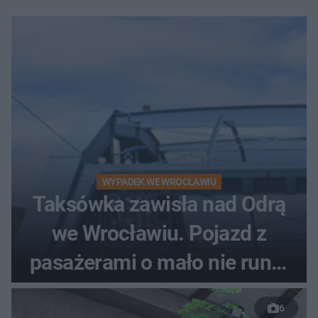
WYPADEK WE WROCŁAWIU
Taksówka zawisła nad Odrą
we Wrocławiu. Pojazd z
pasażerami o mało nie runął
do rzeki
6