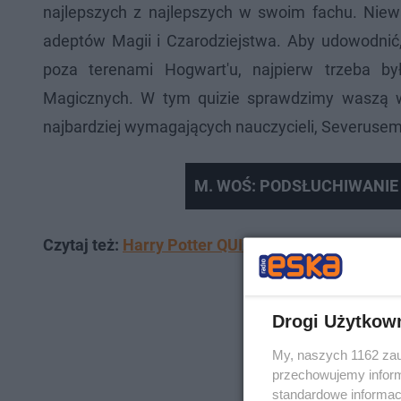
najlepszych z najlepszych w swoim fachu. Niew
adeptów Magii i Czarodziejstwa. Aby udowodnić,
poza terenami Hogwart'u, najpierw trzeba by
Magicznych. W tym quizie sprawdzimy waszą wi
najbardziej wymagających nauczycieli, Severuse
M. WOŚ: PODSŁUCHIWANIE 
Czytaj też:
Harry Potter QUIZ: z której części poc
Drogi Użytkow
My, naszych 1162 zau
przechowujemy informa
standardowe informac