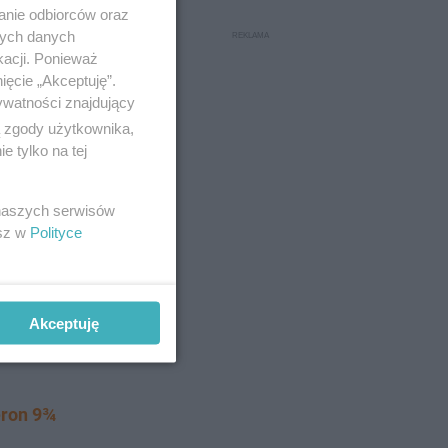
anie odbiorców oraz
nych danych
kacji. Ponieważ
ięcie „Akceptuję”.
ywatności znajdujący
ą zgody użytkownika,
 tylko na tej
 naszych serwisów
esz w
Polityce
Akceptuję
eron 9¾