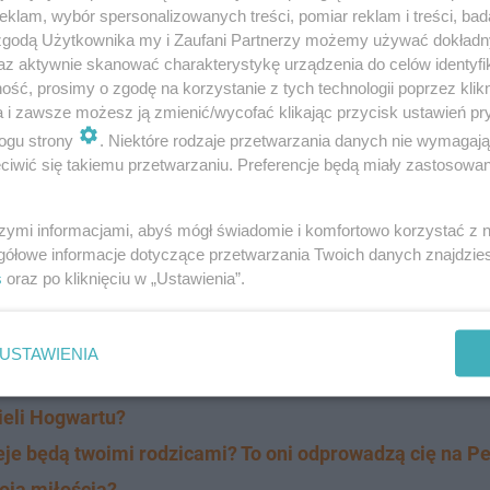
klam, wybór spersonalizowanych treści, pomiar reklam i treści, bad
 zgodą Użytkownika my i Zaufani Partnerzy możemy używać dokład
az aktywnie skanować charakterystykę urządzenia do celów identyfi
ść, prosimy o zgodę na korzystanie z tych technologii poprzez klikn
a i zawsze możesz ją zmienić/wycofać klikając przycisk ustawień pr
ogu strony
. Niektóre rodzaje przetwarzania danych nie wymagaj
iwić się takiemu przetwarzaniu. Preferencje będą miały zastosowanie
szymi informacjami, abyś mógł świadomie i komfortowo korzystać z
do gry, których nie da się 'odzobaczyć…
gółowe informacje dotyczące przetwarzania Twoich danych znajdzi
s
oraz po kliknięciu w „Ustawienia”.
Harry'ego Pottera:
USTAWIENIA
ji. Jak sobie poradzicie?
ieli Hogwartu?
ieje będą twoimi rodzicami? To oni odprowadzą cię na P
woją miłością?