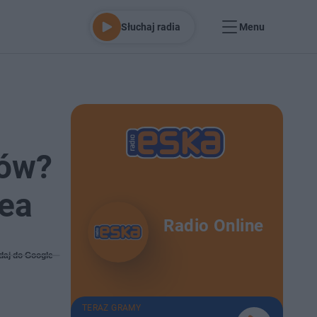
Słuchaj radia
Menu
rów?
pea
Radio Online
daj do Google
TERAZ GRAMY