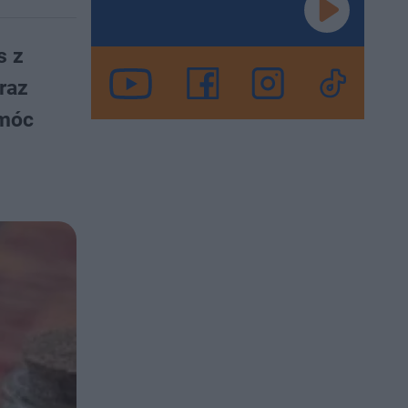
s z
raz
 móc