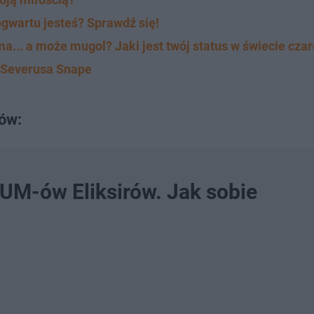
gwartu jesteś? Sprawdź się!
ma... a może mugol? Jaki jest twój status w świecie cza
z Severusa Snape
rów:
SUM-ów Eliksirów. Jak sobie