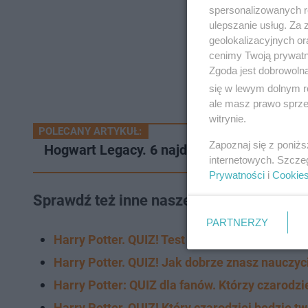
spersonalizowanych re
ulepszanie usług. Za
geolokalizacyjnych or
cenimy Twoją prywatno
Zgoda jest dobrowoln
się w lewym dolnym r
ale masz prawo sprzec
witrynie.
POLECANY ARTYKUŁ:
Zapoznaj się z poniż
Hogwart Legacy. 6 najdziwniejszych modów 
internetowych. Szcze
Prywatności
i
Cookie
Sprawdź też inne nasze QUIZY ze świata 
PARTNERZY
Harry Potter. QUIZ! Test z SUM-ów Transmutac
Harry Potter. QUIZ! Jak dobrze znasz nauczyc
Harry Potter: QUIZ dla fanów. Którzy czarodz
Harry Potter. QUIZ! Który czarodziej będzie t