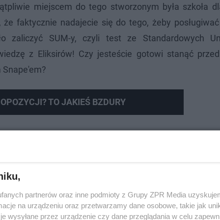
ątpliwie miejscem do tego stworzonym była szkoła d
 że faktycznie nadajecie się do tego, żeby posługiwać
ło zaliczyć SUM-y, czyli test ze Standardowych Um
edzę z Eliksirów! Czy jesteście gotowi stanąć prze
m Snape'em?
OPOZYCJI? TO JAKIEŚ BZDURY
hodzi ten cytat? Sprawdź się!
niku,
fanych partnerów oraz inne podmioty z Grupy ZPR Media uzyskujem
cje na urządzeniu oraz przetwarzamy dane osobowe, takie jak unika
je wysyłane przez urządzenie czy dane przeglądania w celu zapewn