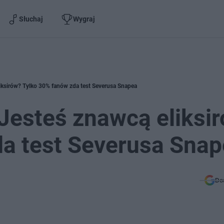
Słuchaj
Wygraj
liksirów? Tylko 30% fanów zda test Severusa Snapea
 Jesteś znawcą eliksi
da test Severusa Sna
Do