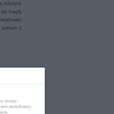
la młodych
 się magią
iejętności
d jednym z
y dostęp i
lne identyfikatory,
iania