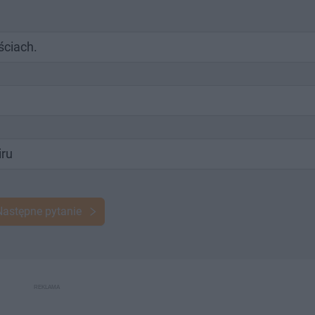
ściach.
iru
Następne pytanie