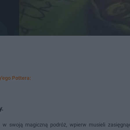
'ego Pottera:
y.
ą w swoją magiczną podróż, wpierw musieli zasięgną