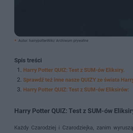
Autor: harrypotterWiki/ Archiwum prywatne
Spis treści
Harry Potter QUIZ: Test z SUM-ów Eliksiry.
Sprawdź też inne nasze QUIZY ze świata Harry
Harry Potter QUIZ: Test z SUM-ów Eliksirów:
Harry Potter QUIZ: Test z SUM-ów Eliksir
Każdy Czarodziej i Czarodziejka, zanim wyrusz