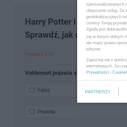
spersonalizowanych re
ulepszanie usług. Za
geolokalizacyjnych or
Harry Potter i Więzień Az
cenimy Twoją prywatno
Zgoda jest dobrowoln
Sprawdź, jak dobrze znasz
się w lewym dolnym r
ale masz prawo sprzec
witrynie.
Pytanie 1 z 12
Zapoznaj się z poniż
internetowych. Szcze
Voldemort pojawia się w Więźniu Azkab
Prywatności
i
Cookie
Fałsz
PARTNERZY
Prawda