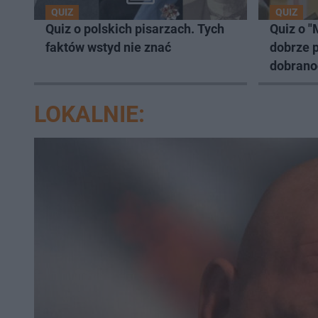
QUIZ
QUIZ
Quiz o polskich pisarzach. Tych
Quiz o "
faktów wstyd nie znać
dobrze 
dobrano
LOKALNIE: