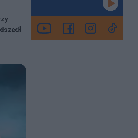
rzy
adszedł