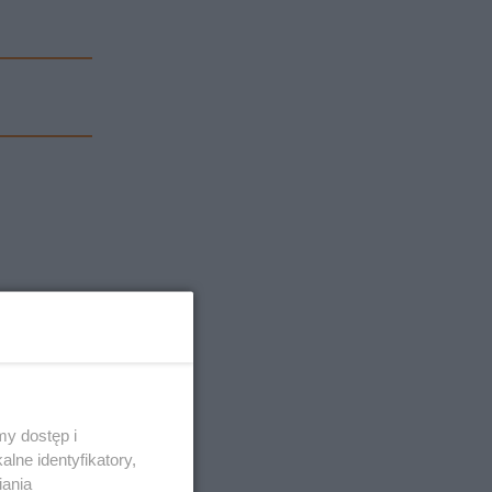
y dostęp i
lne identyfikatory,
iania