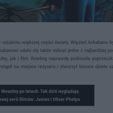
ustaleniu większej części świata, Więzień Azkabanu by
zkabanowi udało się także zebrać jedne z najbardziej 
siążkę, jak i film. Rowling naprawdę podniosła poprzecz
ąpił na miejsce reżysera i stworzył kinowe dzieło sz
e Weasley po latach. Tak dziś wyglądają
owej serii filmów: James i Oliver Phelps