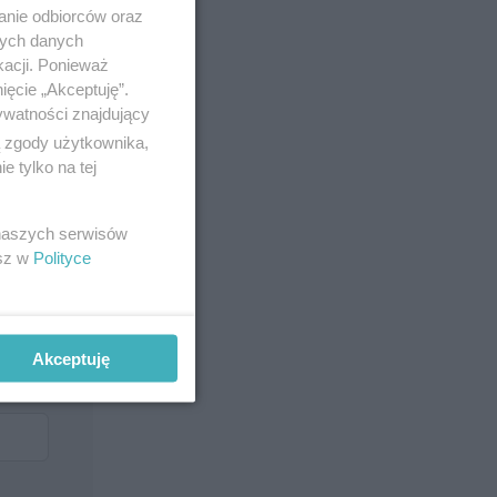
anie odbiorców oraz
nych danych
kacji. Ponieważ
ięcie „Akceptuję”.
ywatności znajdujący
ą zgody użytkownika,
 tylko na tej
 naszych serwisów
esz w
Polityce
Akceptuję