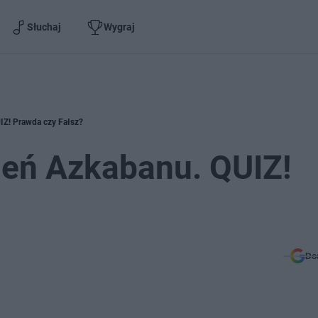
Słuchaj
Wygraj
UIZ! Prawda czy Fałsz?
zień Azkabanu. QUIZ!
Do