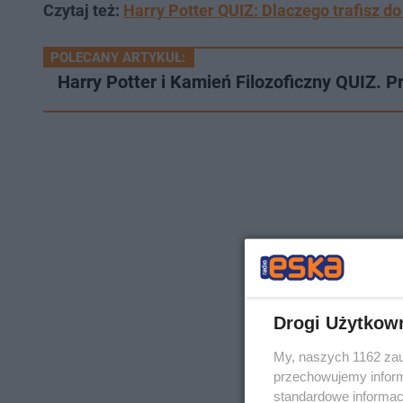
Czytaj też:
Harry Potter QUIZ: Dlaczego trafisz 
POLECANY ARTYKUŁ:
Harry Potter i Kamień Filozoficzny QUIZ. 
Drogi Użytkow
My, naszych 1162 zau
przechowujemy informa
standardowe informac