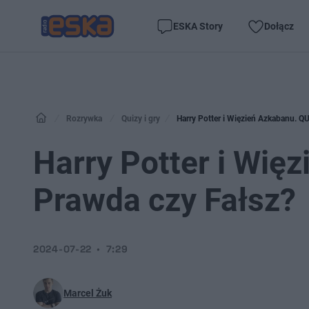
ESKA Story
Dołącz
Rozrywka
Quizy i gry
Harry Potter i Więzień Azkabanu. Q
Harry Potter i Wię
Prawda czy Fałsz?
2024-07-22
7:29
Marcel Żuk