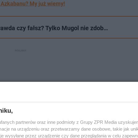
do Azkabanu? My już wiemy!
Prawda czy fałsz? Tylko Mugol nie zdob…
niku,
fanych partnerów oraz inne podmioty z Grupy ZPR Media uzyskujem
cje na urządzeniu oraz przetwarzamy dane osobowe, takie jak unika
je wysyłane przez urządzenie czy dane przeglądania w celu zapewn