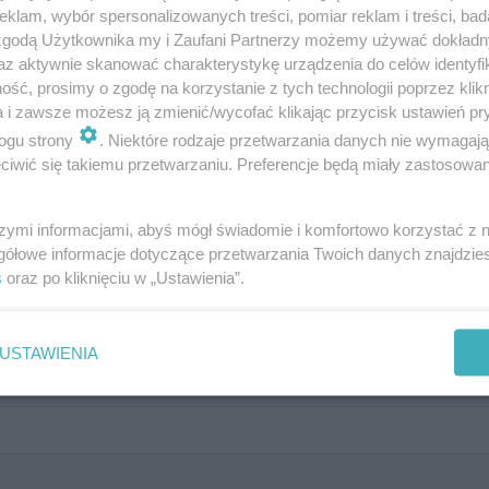
klam, wybór spersonalizowanych treści, pomiar reklam i treści, bad
 zgodą Użytkownika my i Zaufani Partnerzy możemy używać dokład
az aktywnie skanować charakterystykę urządzenia do celów identyfi
kabanu QUIZ: Prawda czy Fałsz?
ść, prosimy o zgodę na korzystanie z tych technologii poprzez klikn
a i zawsze możesz ją zmienić/wycofać klikając przycisk ustawień pr
 tą część
ogu strony
. Niektóre rodzaje przetwarzania danych nie wymagaj
iwić się takiemu przetwarzaniu. Preferencje będą miały zastosowanie
szymi informacjami, abyś mógł świadomie i komfortowo korzystać z
gółowe informacje dotyczące przetwarzania Twoich danych znajdzi
anu
s
oraz po kliknięciu w „Ustawienia”.
USTAWIENIA