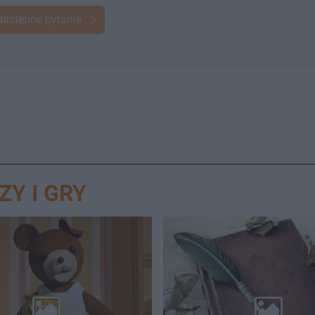
Następne pytanie
ZY I GRY