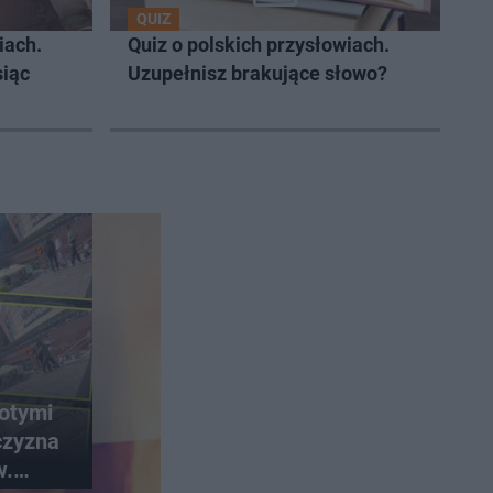
QUIZ
iach.
Quiz o polskich przysłowiach.
siąc
Uzupełnisz brakujące słowo?
łotymi
czyzna
w.