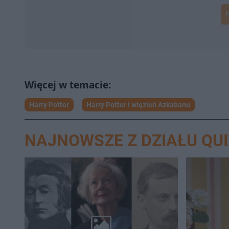
Harry Potter
Harry Potter i więzień Azkabanu
NAJNOWSZE Z DZIAŁU QUI