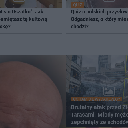
QUIZ
Misiu Uszatku". Jak
Quiz o polskich przysłow
pamiętasz tę kultową
Odgadniesz, o który mie
ckę?
chodzi?
CO TAM SIĘ WYDARZYŁO?
Brutalny atak przed Z
Tarasami. Młody męż
zepchnięty ze schodó