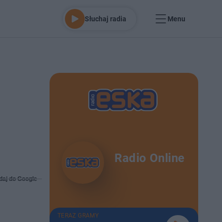
Słuchaj radia
Menu
Radio Online
daj do Google
TERAZ GRAMY