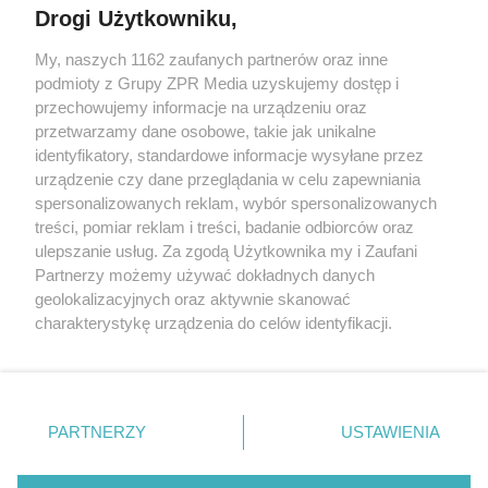
Drogi Użytkowniku,
My, naszych 1162 zaufanych partnerów oraz inne
Żaden utwór zamieszczony w serwisie nie może być powielany i
podmioty z Grupy ZPR Media uzyskujemy dostęp i
rozpowszechniany lub dalej rozpowszechniany w jakikolwiek sposób (w
tym także elektroniczny lub mechaniczny) na jakimkolwiek polu
przechowujemy informacje na urządzeniu oraz
eksploatacji w jakiejkolwiek formie, włącznie z umieszczaniem w
przetwarzamy dane osobowe, takie jak unikalne
Internecie bez pisemnej zgody właściciela praw. Jakiekolwiek użycie lub
identyfikatory, standardowe informacje wysyłane przez
wykorzystanie utworów w całości lub w części z naruszeniem prawa,
tzn. bez właściwej zgody, jest zabronione pod groźbą kary i może być
urządzenie czy dane przeglądania w celu zapewniania
ścigane prawnie.
spersonalizowanych reklam, wybór spersonalizowanych
treści, pomiar reklam i treści, badanie odbiorców oraz
ulepszanie usług. Za zgodą Użytkownika my i Zaufani
Partnerzy możemy używać dokładnych danych
geolokalizacyjnych oraz aktywnie skanować
charakterystykę urządzenia do celów identyfikacji.
Ponieważ cenimy Twoją prywatność, prosimy o zgodę na
O nas
korzystanie z tych technologii poprzez kliknięcie
Informacje prawne
„Akceptuję”. Zgoda jest dobrowolna i zawsze możesz ją
zmienić/wycofać klikając przycisk ustawień prywatności
PARTNERZY
USTAWIENIA
Nasze serwisy
znajdujący się w lewym dolnym rogu strony
. Niektóre
rodzaje przetwarzania danych nie wymagają zgody
© 2026 Grupa ZPR Media