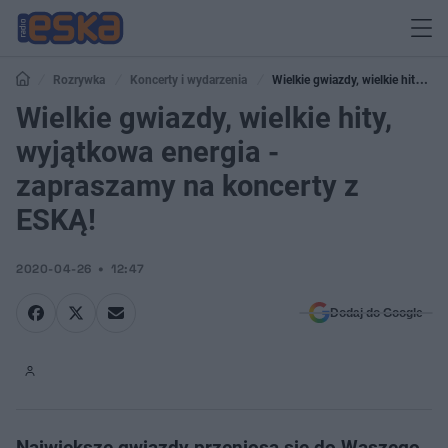
Rozrywka
Koncerty i wydarzenia
Wielkie gwiazdy, wielkie hity,
wyjątkowa energia - zapraszamy na koncerty z ESKĄ!
Wielkie gwiazdy, wielkie hity,
wyjątkowa energia -
zapraszamy na koncerty z
ESKĄ!
2020-04-26
12:47
Dodaj do Google
Największe gwiazdy przeniosą się do Waszego