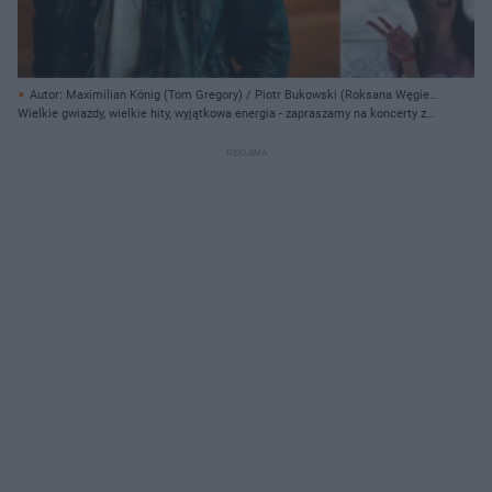
Autor: Maximilian König (Tom Gregory) / Piotr Bukowski (Roksana Węgiel)
/ https://www.instagram.com/fanka_yt/ (Fanka) / Bednarek Band (Kamil
Wielkie gwiazdy, wielkie hity, wyjątkowa energia - zapraszamy na koncerty z
Bednarek)/ Materiały prasowe
ESKĄ!