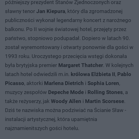
późniejszy prezydent Stanów Zjednoczonych oraz
sławny tenor
Jan Kiepura
, który dla zgromadzonej
publiczności wykonał legendarny koncert z narożnego
balkonu. Po II wojnie światowej hotel, przejęty przez
państwo, stopniowo podupadał. Dopiero w latach 90.
został wyremontowany i otwarty ponownie dla gości w
1993 roku. Uroczystego przecięcia wstęgi dokonała
była brytyjska premier
Margaret Thatcher
. W kolejnych
latach hotel odwiedzili m.in.
królowa Elżbieta II
,
Pablo
Picasso
, aktorki
Marlena Dietrich
i
Sophia Loren
,
muzycy zespołów
Depeche Mode
i
Rolling Stones
, a
także reżyserzy, jak
Woody Allen
i
Martin Scorsese
.
Dziś te nazwiska można podziwiać na Ścianie Sław -
instalacji artystycznej, która upamiętnia
najznamienitszych gości hotelu.