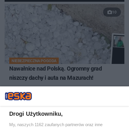
10
NIEBEZPIECZNA POGODA
Nawałnice nad Polską. Ogromny grad
niszczy dachy i auta na Mazurach!
19
Drogi Użytkowniku,
My, naszych 1162 zaufanych partnerów oraz inne