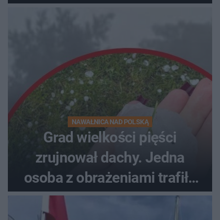
NAWAŁNICA NAD POLSKĄ
Grad wielkości pięści
zrujnował dachy. Jedna
osoba z obrażeniami trafiła
do szpitala