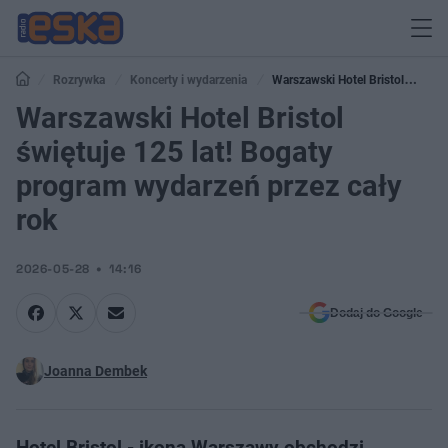
Rozrywka
Koncerty i wydarzenia
Warszawski Hotel Bristol
świętuje 125 lat! Bogaty program wydarzeń przez cały rok
Warszawski Hotel Bristol
świętuje 125 lat! Bogaty
program wydarzeń przez cały
rok
2026-05-28
14:16
Dodaj do Google
Joanna Dembek
Hotel Bristol - ikona Warszawy obchodzi