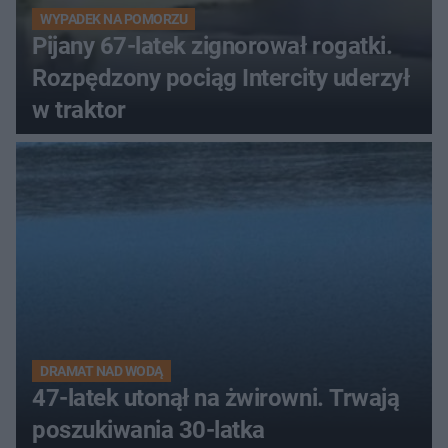
WYPADEK NA POMORZU
Pijany 67-latek zignorował rogatki.
Rozpędzony pociąg Intercity uderzył
w traktor
DRAMAT NAD WODĄ
47-latek utonął na żwirowni. Trwają
poszukiwania 30-latka