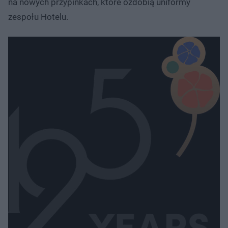
na nowych przypinkach, które ozdobią uniformy
zespołu Hotelu.