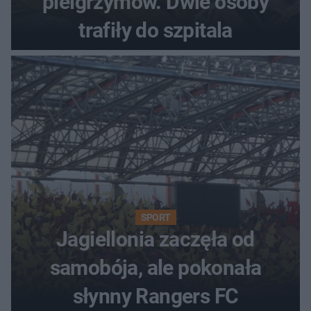
pielgrzymów. Dwie osoby
trafiły do szpitala
SPORT
Jagiellonia zaczęła od
samobója, ale pokonała
słynny Rangers FC