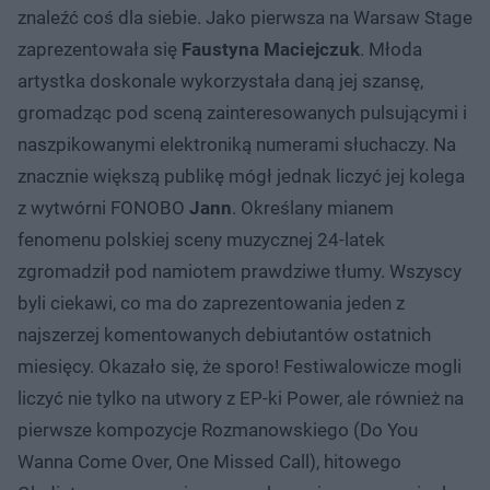
znaleźć coś dla siebie. Jako pierwsza na Warsaw Stage
zaprezentowała się
Faustyna Maciejczuk
. Młoda
artystka doskonale wykorzystała daną jej szansę,
gromadząc pod sceną zainteresowanych pulsującymi i
naszpikowanymi elektroniką numerami słuchaczy. Na
znacznie większą publikę mógł jednak liczyć jej kolega
z wytwórni FONOBO
Jann
. Określany mianem
fenomenu polskiej sceny muzycznej 24-latek
zgromadził pod namiotem prawdziwe tłumy. Wszyscy
byli ciekawi, co ma do zaprezentowania jeden z
najszerzej komentowanych debiutantów ostatnich
miesięcy. Okazało się, że sporo! Festiwalowicze mogli
liczyć nie tylko na utwory z EP-ki Power, ale również na
pierwsze kompozycje Rozmanowskiego (Do You
Wanna Come Over, One Missed Call), hitowego