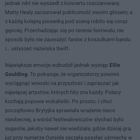
jednak nikt nie wyszedł z koncertu rozczarowany.
Matty Healy zaczarował publiczność swoim głosem, a
z każdą kolejną piosenką pod sceną robiło się coraz
gęściej. Przechadzając się po terenie festiwalu, nie
sposób było nie zauważyć fanów z koszulkami bandu
i... usłyszeć nazwiska Swift.
Największe emocje wzbudził jednak występ
Ellie
Goulding
. To pokazuje, że organizatorzy powinni
wyciągnąć wnioski na przyszłość i zapraszać jak
najwięcej artystów, których hity zna każdy. Polacy
kochają popowe wokalistki. Po prostu. I choć
początkowo Brytyjka sprawiała wrażenie nieco
nieobecnej, a wśród festiwalowiczów słychać było
sugestie, jakoby nawet nie wiedziała, gdzie dzisiaj gra,
już przy numerze Outside zaczęła posyłać uśmiechy w