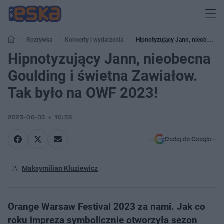
Rozrywka
Koncerty i wydarzenia
Hipnotyzujący Jann, nieobecna
Goulding i świetna Zawiałow. Tak było na OWF 2023!
Hipnotyzujący Jann, nieobecna
Goulding i świetna Zawiałow.
Tak było na OWF 2023!
2023-06-05
10:58
Dodaj do Google
Maksymilian Kluziewicz
Orange Warsaw Festival 2023 za nami. Jak co
roku impreza symbolicznie otworzyła sezon