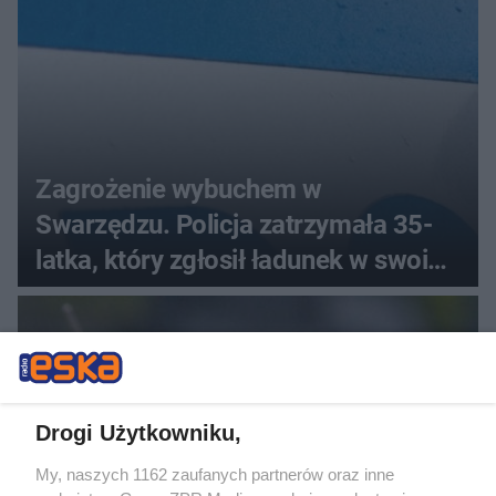
Zagrożenie wybuchem w
Swarzędzu. Policja zatrzymała 35-
latka, który zgłosił ładunek w swoim
aucie
Drogi Użytkowniku,
My, naszych 1162 zaufanych partnerów oraz inne