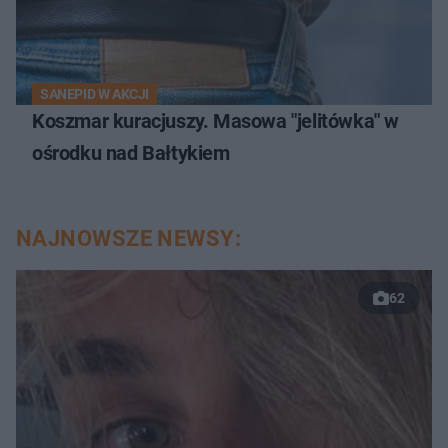
SANEPID W AKCJI
Koszmar kuracjuszy. Masowa "jelitówka" w
ośrodku nad Bałtykiem
NAJNOWSZE NEWSY:
62