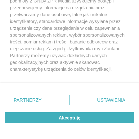
podmioty z Grupy ZPR Media uzyskujemy dostęp i
przechowujemy informacje na urządzeniu oraz
Oszustwo w powiecie trzebnickim.
przetwarzamy dane osobowe, takie jak unikalne
identyfikatory, standardowe informacje wysyłane przez
Małżeństwo seniorów straciło 240
urządzenie czy dane przeglądania w celu zapewniania
000 zł
spersonalizowanych reklam, wybór spersonalizowanych
treści, pomiar reklam i treści, badanie odbiorców oraz
ulepszanie usług. Za zgodą Użytkownika my i Zaufani
ZOBACZ WIĘCEJ
Partnerzy możemy używać dokładnych danych
geolokalizacyjnych oraz aktywnie skanować
charakterystykę urządzenia do celów identyfikacji.
Ponieważ cenimy Twoją prywatność, prosimy o zgodę na
korzystanie z tych technologii poprzez kliknięcie
„Akceptuję”. Zgoda jest dobrowolna i zawsze możesz ją
zmienić/wycofać klikając przycisk ustawień prywatności
PARTNERZY
USTAWIENIA
znajdujący się w lewym dolnym rogu strony
. Niektóre
rodzaje przetwarzania danych nie wymagają zgody
Akceptuję
użytkownika, ale masz prawo sprzeciwić się takiemu
przetwarzaniu. Preferencje będą miały zastosowanie tylko
na tej witrynie.