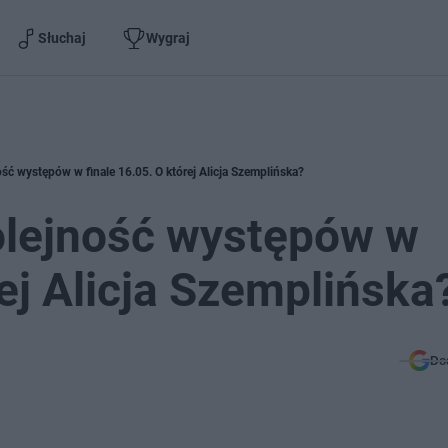
Słuchaj
Wygraj
ść występów w finale 16.05. O której Alicja Szemplińska?
olejność występów w
rej Alicja Szemplińska
Do