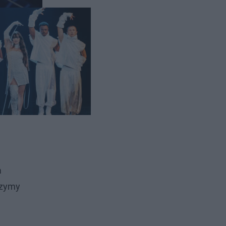
a
czymy