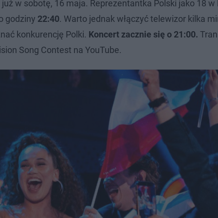
 już w sobotę, 16 maja. Reprezentantka Polski jako 18 w 
ło godziny
22:40
. Warto jednak włączyć telewizor kilka m
oznać konkurencję Polki.
Koncert zacznie się o 21:00.
Tran
ision Song Contest na YouTube.