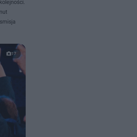
kolejności.
inut
smisja
17