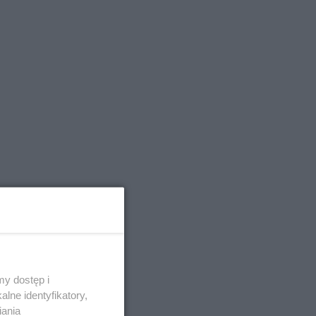
y dostęp i
lne identyfikatory,
iania