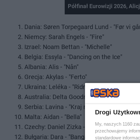
Półfinał Eurowizji 2026, Alic
Dania: Søren Torpegaard Lund - "Før vi gå
Niemcy: Sarah Engels - "Fire"
Izrael: Noam Bettan - "Michelle"
Belgia: Essyla - "Dancing on the Ice"
Albania: Alis - "Nân"
Grecja: Akylas - "Ferto"
Ukraina: Leléka - "Ridnym"
Australia: Delta Goodrem - "Eclipse"
Serbia: Lavina - "Kraj mene"
Drogi Użytkow
Malta: Aidan - "Bella"
My, naszych 1160 zau
Czechy: Daniel Zizka - "Crossroads"
przechowujemy informa
Bułgaria: Dara - "Bangaranga"
standardowe informac