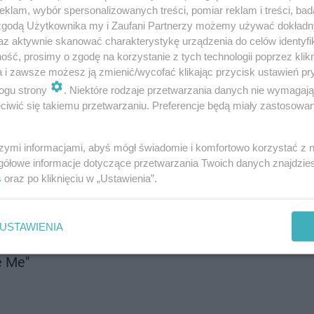
klam, wybór spersonalizowanych treści, pomiar reklam i treści, bad
 zgodą Użytkownika my i Zaufani Partnerzy możemy używać dokład
"Eins, zwei, drei"
az aktywnie skanować charakterystykę urządzenia do celów identyfi
ść, prosimy o zgodę na korzystanie z tych technologii poprzez klikn
a i zawsze możesz ją zmienić/wycofać klikając przycisk ustawień pr
ogu strony
. Niektóre rodzaje przetwarzania danych nie wymagaj
en - "Liekinheitin"
iwić się takiemu przetwarzaniu. Preferencje będą miały zastosowanie
szymi informacjami, abyś mógł świadomie i komfortowo korzystać z
gółowe informacje dotyczące przetwarzania Twoich danych znajdzi
s
oraz po kliknięciu w „Ustawienia”.
USTAWIENIA
e Me"