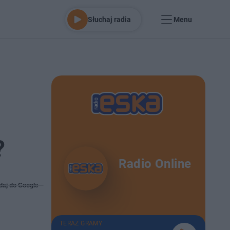
Słuchaj radia
Menu
?
Radio Online
daj do Google
TERAZ GRAMY