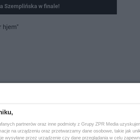
ja Szemplińska w finale!
r hjem"
niku,
fanych partnerów oraz inne podmioty z Grupy ZPR Media uzyskujem
cje na urządzeniu oraz przetwarzamy dane osobowe, takie jak unika
je wysyłane przez urządzenie czy dane przeglądania w celu zapewn