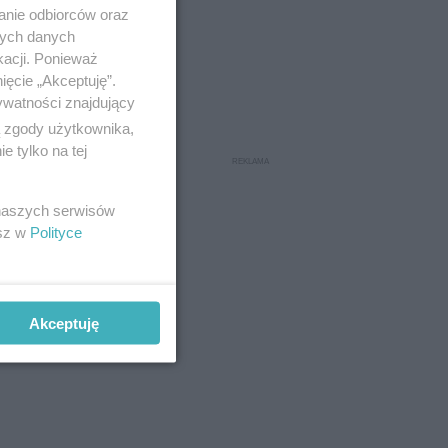
anie odbiorców oraz
nych danych
kacji. Ponieważ
ięcie „Akceptuję”.
ywatności znajdujący
ą zgody użytkownika,
 tylko na tej
 naszych serwisów
esz w
Polityce
Akceptuję