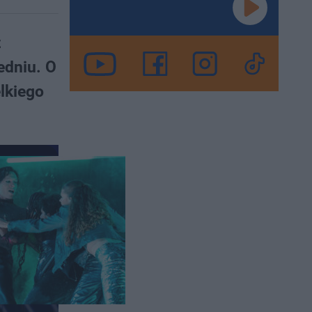
ż
edniu. O
elkiego