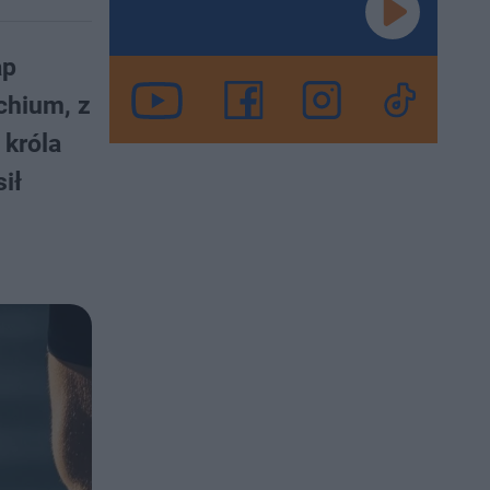
ap
chium, z
 króla
ił