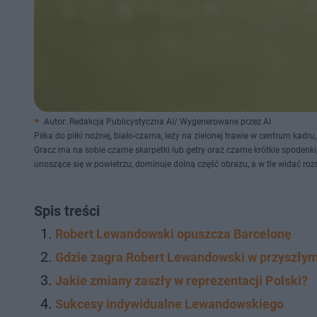
Autor: Redakcja Publicystyczna AI/ Wygenerowane przez AI
Piłka do piłki nożnej, biało-czarna, leży na zielonej trawie w centrum ka
Gracz ma na sobie czarne skarpetki lub getry oraz czarne krótkie spodenk
unoszące się w powietrzu, dominuje dolną część obrazu, a w tle widać ro
Spis treści
Robert Lewandowski opuszcza Barcelonę
Gdzie zagra Robert Lewandowski w przyszłym
Jakie zmiany zaszły w reprezentacji Polski?
Sukcesy indywidualne Lewandowskiego