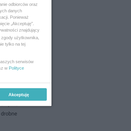
anie odbiorców oraz
nych danych
kacji. Ponieważ
ięcie „Akceptuję”.
ywatności znajdujący
ą zgody użytkownika,
 tylko na tej
 naszych serwisów
esz w
Polityce
ych
Akceptuję
ńcem, ma
u drobne