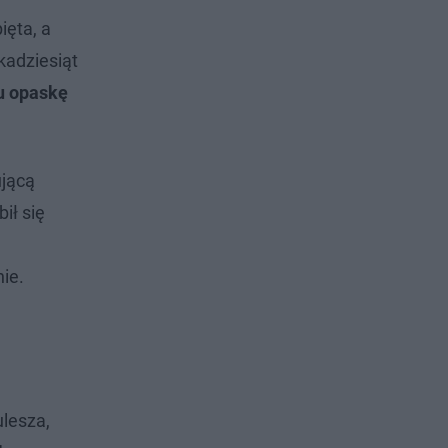
ięta, a
kadziesiąt
u opaskę
ującą
ił się
ie.
lesza,