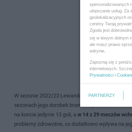
spersonalizowanych re
ulepszanie usług. Za
geolokalizacyjnych or
cenimy Twoją prywatno
Zgoda jest dobrowoln
się w lewym dolnym r
ale masz prawo sprzec
witrynie.
Zapoznaj się z poniż
internetowych. Szcze
Prywatności
i
Cookie
W sezonie 2022/23 Lewandowski został królem str
PARTNERZY
sezonach jego dorobek bramkowy zmalał do 19 i 2
na koncie jedynie 13 goli, a
w 14 z 29 meczów wcho
problemy zdrowotne, co dodatkowo wpływa na jeg