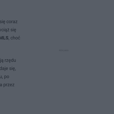
ię coraz
wciąż się
 MLS
, choć
ją rzędu
aje się,
u, po
a przez