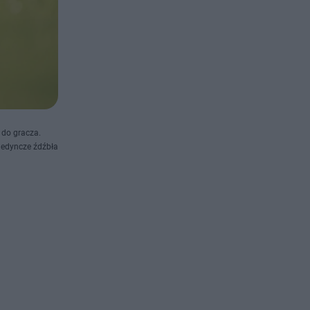
 do gracza.
ojedyncze źdźbła