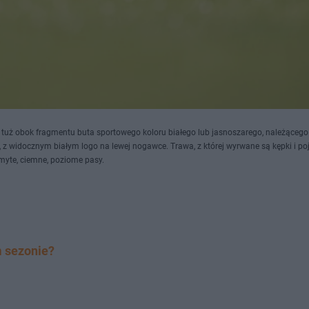
dru, tuż obok fragmentu buta sportowego koloru białego lub jasnoszarego, należącego
i, z widocznym białym logo na lewej nogawce. Trawa, z której wyrwane są kępki i p
zmyte, ciemne, poziome pasy.
 sezonie?