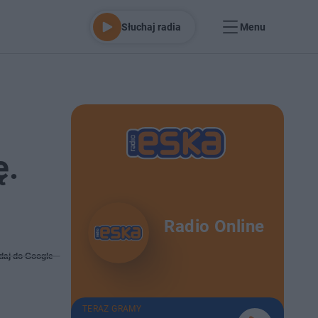
Słuchaj radia
Menu
ę.
Radio Online
daj do Google
TERAZ GRAMY