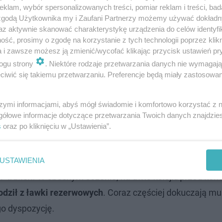
klam, wybór spersonalizowanych treści, pomiar reklam i treści, bad
 zgodą Użytkownika my i Zaufani Partnerzy możemy używać dokład
az aktywnie skanować charakterystykę urządzenia do celów identyfi
ść, prosimy o zgodę na korzystanie z tych technologii poprzez klikn
a i zawsze możesz ją zmienić/wycofać klikając przycisk ustawień pr
ogu strony
. Niektóre rodzaje przetwarzania danych nie wymagaj
iwić się takiemu przetwarzaniu. Preferencje będą miały zastosowanie
szymi informacjami, abyś mógł świadomie i komfortowo korzystać z
gółowe informacje dotyczące przetwarzania Twoich danych znajdzi
s
oraz po kliknięciu w „Ustawienia”.
zelców La Liga, zdobywając 23 bramki, jednak w kolejn
USTAWIENIA
7 trafień. W obecnym sezonie, na dwie kolejki przed ko
dził z ławki rezerwowych
. Coraz częściej dokuczają m
o dyspozycję.