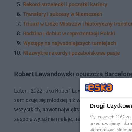
Rekord strzelecki i początki kariery
Transfery i sukcesy w Niemczech
Triumf w Lidze Mistrzów i historyczny transfe
Rodzina i debiut w reprezentacji Polski
Występy na najważniejszych turniejach
Niezwykłe rekordy i pozaboiskowe pasje
Robert Lewandowski opuszcza Barcelon
Latem 2022 roku Robert Lewandowski, przechodząc
sam czuje się młodziej niż w wieku 29 lat. Po niem
Drogi Użytkow
wszystkich,
nawet największe gwiazdy światoweg
My, naszych 1162 zau
zespole wyraźnie maleje, mimo niedawnego święto
przechowujemy informa
standardowe informac