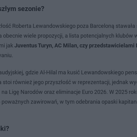
szłym sezonie?
łość Roberta Lewandowskiego poza Barceloną stawała s
a obecnie wiele propozycji, a lista potencjalnych klubów 
mi jak
Juventus Turyn, AC Milan, czy przedstawicielami
waniu.
saudyjskiej, gdzie Al-Hilal ma kusić Lewandowskiego pens
stoi również jego przyszłość w reprezentacji, jednak wyd
e na Ligę Narodów oraz eliminacje Euro 2026. W 2025 rok
o poważnych zawirowań, w tym odebrania opaski kapitan
ki?