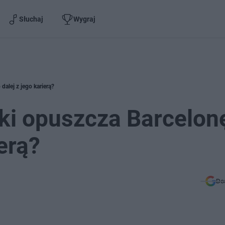
Słuchaj
Wygraj
alej z jego karierą?
i opuszcza Barcelon
erą?
Do