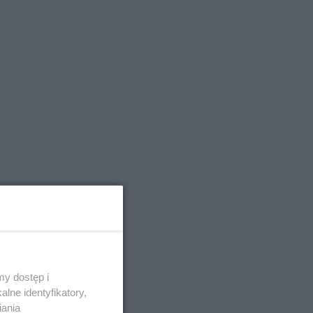
ia, a on
jego rola w
y dostęp i
lne identyfikatory,
iania