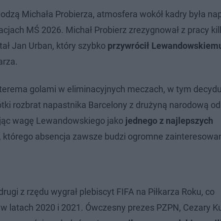
zą Michała Probierza, atmosfera wokół kadry była nap
nacjach MŚ 2026. Michał Probierz zrezygnował z pracy kil
tał Jan Urban, który szybko
przywrócił Lewandowskiem
arza.
terema golami w eliminacyjnych meczach, w tym decyd
tki rozbrat napastnika Barcelony z drużyną narodową odb
lając wagę Lewandowskiego jako
jednego z najlepszych
y, którego absencja zawsze budzi ogromne zainteresowan
ugi z rzędu wygrał plebiscyt FIFA na Piłkarza Roku, co
 w latach 2020 i 2021. Ówczesny prezes PZPN, Cezary Ku