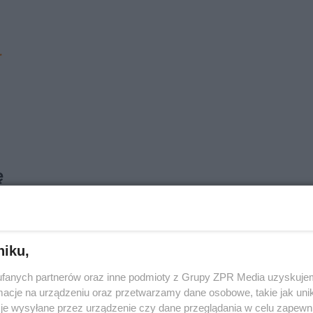
r
ę
 do Barcelony, deklarował, że jego wiek nie ma znaczen
al czterech latach stało się jasne, że upływ czasu dotyka
niku,
o futbolu
. W sierpniu tego roku piłkarz skończy 38 lat, a 
fanych partnerów oraz inne podmioty z Grupy ZPR Media uzyskujem
wania trzeciego mistrzostwa Hiszpanii z klubem.
cje na urządzeniu oraz przetwarzamy dane osobowe, takie jak unika
je wysyłane przez urządzenie czy dane przeglądania w celu zapewn