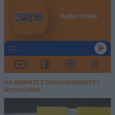
Radio Online
TERAZ
GRAMY
NAJNOWSZE Z DZIAŁU KONCERTY I
WYDARZENIA