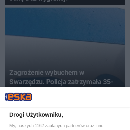
Zagrożenie wybuchem w
Swarzędzu. Policja zatrzymała 35-
latka, który zgłosił ładunek w swoim
aucie
Drogi Użytkowniku,
My, naszych 1162 zaufanych partnerów oraz inne