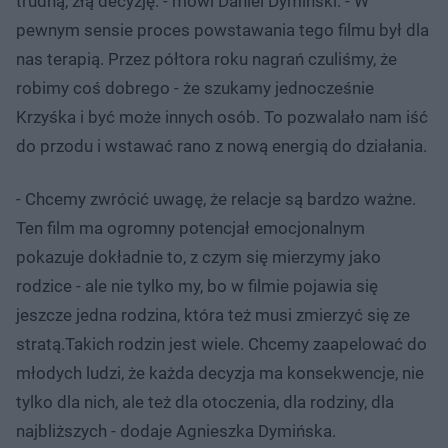
trudną, złą decyzję. - mówi Daniel Dymiński. - W
pewnym sensie proces powstawania tego filmu był dla
nas terapią. Przez półtora roku nagrań czuliśmy, że
robimy coś dobrego - że szukamy jednocześnie
Krzyśka i być może innych osób. To pozwalało nam iść
do przodu i wstawać rano z nową energią do działania.
- Chcemy zwrócić uwagę, że relacje są bardzo ważne.
Ten film ma ogromny potencjał emocjonalnym
pokazuje dokładnie to, z czym się mierzymy jako
rodzice - ale nie tylko my, bo w filmie pojawia się
jeszcze jedna rodzina, która też musi zmierzyć się ze
stratą.Takich rodzin jest wiele. Chcemy zaapelować do
młodych ludzi, że każda decyzja ma konsekwencje, nie
tylko dla nich, ale też dla otoczenia, dla rodziny, dla
najbliższych - dodaje Agnieszka Dymińska.