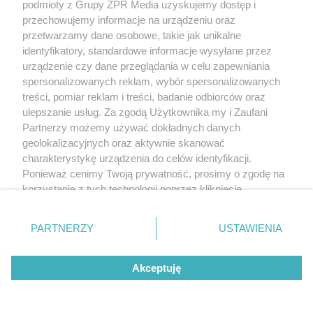
podmioty z Grupy ZPR Media uzyskujemy dostęp i
przechowujemy informacje na urządzeniu oraz
przetwarzamy dane osobowe, takie jak unikalne
identyfikatory, standardowe informacje wysyłane przez
urządzenie czy dane przeglądania w celu zapewniania
Oszustwo w powiecie trzebnickim.
spersonalizowanych reklam, wybór spersonalizowanych
treści, pomiar reklam i treści, badanie odbiorców oraz
Małżeństwo seniorów straciło 240
ulepszanie usług. Za zgodą Użytkownika my i Zaufani
000 zł
Partnerzy możemy używać dokładnych danych
geolokalizacyjnych oraz aktywnie skanować
charakterystykę urządzenia do celów identyfikacji.
ZOBACZ WIĘCEJ
Ponieważ cenimy Twoją prywatność, prosimy o zgodę na
korzystanie z tych technologii poprzez kliknięcie
„Akceptuję”. Zgoda jest dobrowolna i zawsze możesz ją
zmienić/wycofać klikając przycisk ustawień prywatności
PARTNERZY
USTAWIENIA
znajdujący się w lewym dolnym rogu strony
. Niektóre
rodzaje przetwarzania danych nie wymagają zgody
Akceptuję
użytkownika, ale masz prawo sprzeciwić się takiemu
przetwarzaniu. Preferencje będą miały zastosowanie tylko
na tej witrynie.