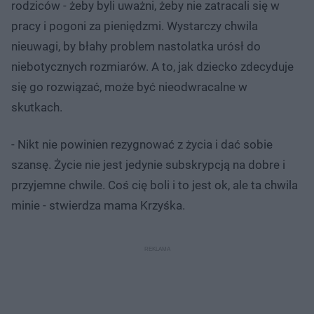
rodziców - żeby byli uważni, żeby nie zatracali się w
pracy i pogoni za pieniędzmi. Wystarczy chwila
nieuwagi, by błahy problem nastolatka urósł do
niebotycznych rozmiarów. A to, jak dziecko zdecyduje
się go rozwiązać, może być nieodwracalne w
skutkach.
- Nikt nie powinien rezygnować z życia i dać sobie
szansę. Życie nie jest jedynie subskrypcją na dobre i
przyjemne chwile. Coś cię boli i to jest ok, ale ta chwila
minie - stwierdza mama Krzyśka.