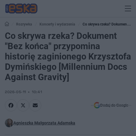
Rozrywka
Koncerty i wydarzenia
Co skrywa rzeka? Dokument
"Bez końca" przypomina historię zaginionego Krzysztofa Dymińskiego
Co skrywa rzeka? Dokument
[Millennium Docs Against Gravity]
"Bez końca" przypomina
historię zaginionego Krzysztofa
Dymińskiego [Millennium Docs
Against Gravity]
2026-05-11
10:41
Dodaj do Google
Agnieszka Małgorzata Adamska