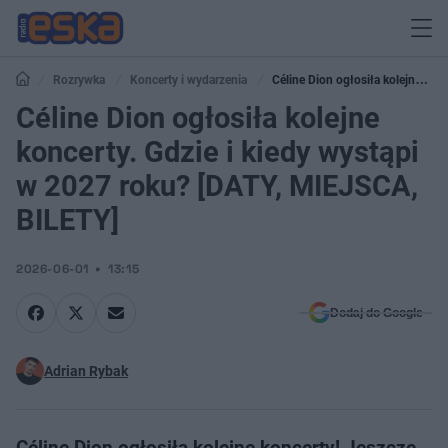
Rozrywka
Koncerty i wydarzenia
Céline Dion ogłosiła kolejne
koncerty. Gdzie i kiedy wystąpi w 2027 roku? [DATY, MIEJSCA, BILETY]
Céline Dion ogłosiła kolejne
koncerty. Gdzie i kiedy wystąpi
w 2027 roku? [DATY, MIEJSCA,
BILETY]
2026-06-01
13:15
Dodaj do Google
Adrian Rybak
Céline Dion ogłosiła kolejne koncerty! Jeszcze