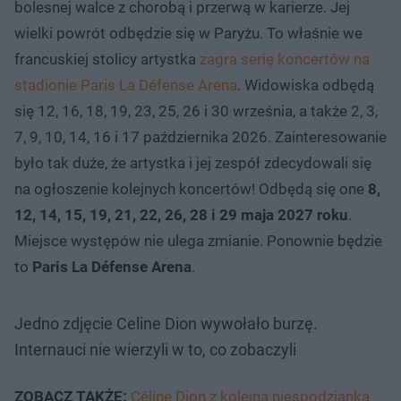
bolesnej walce z chorobą i przerwą w karierze. Jej
wielki powrót odbędzie się w Paryżu. To właśnie we
francuskiej stolicy artystka
zagra serię koncertów na
stadionie Paris La Défense Arena
. Widowiska odbędą
się 12, 16, 18, 19, 23, 25, 26 i 30 września, a także 2, 3,
7, 9, 10, 14, 16 i 17 października 2026. Zainteresowanie
było tak duże, że artystka i jej zespół zdecydowali się
na ogłoszenie kolejnych koncertów! Odbędą się one
8,
12, 14, 15, 19, 21, 22, 26, 28 i 29 maja 2027 roku
.
Miejsce występów nie ulega zmianie. Ponownie będzie
to
Paris La Défense Arena
.
Jedno zdjęcie Celine Dion wywołało burzę.
Internauci nie wierzyli w to, co zobaczyli
ZOBACZ TAKŻE:
Céline Dion z kolejną niespodzianką