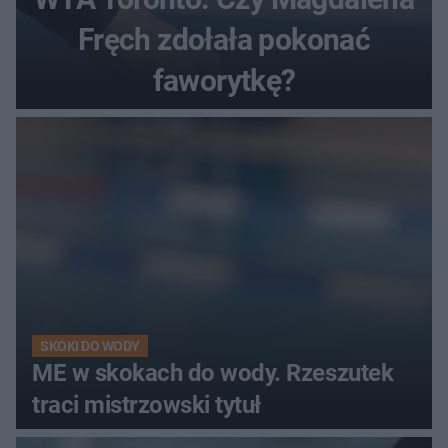
Fręch zdołała pokonać
faworytkę?
SKOKI DO WODY
ME w skokach do wody. Rzeszutek
traci mistrzowski tytuł