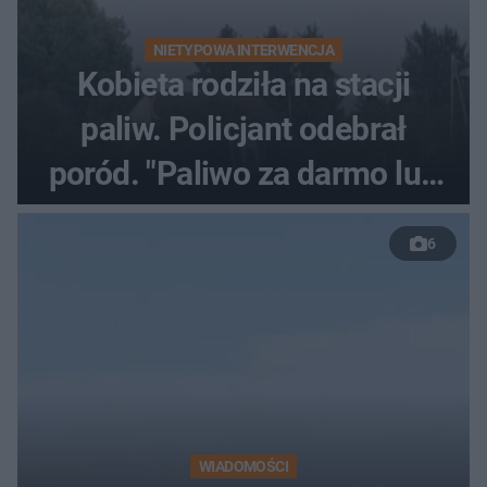
NIETYPOWA INTERWENCJA
Kobieta rodziła na stacji
paliw. Policjant odebrał
poród. "Paliwo za darmo lub
50 %!"
6
WIADOMOŚCI