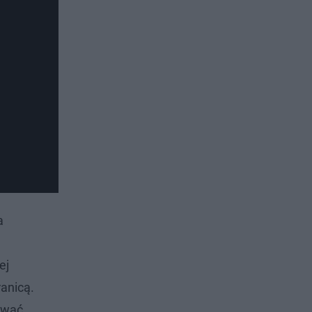
a
ej
ranicą.
ować