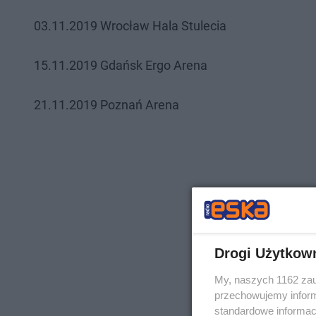
03.11.2019 Wrocław Hala Stulecia
15.11.2019 Gdańsk Ergo Arena
21.11.2019 Poznań Arena
Drogi Użytkow
My, naszych 1162 zau
przechowujemy informa
standardowe informac