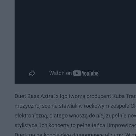
Duet Bass Astral x Igo tworzą producent Kuba Trac
muzycznej scenie stawiali w rockowym zespole Cl
elektroniczną, dlatego wnoszą do niej zupełnie no
stylistyce. Ich koncerty to pełne tańca i improwizac
Duet ma na koncie dwa długogrające albumy. W m