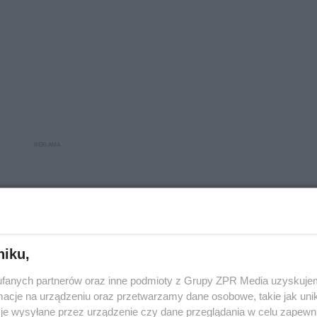
niku,
fanych partnerów oraz inne podmioty z Grupy ZPR Media uzyskujem
cje na urządzeniu oraz przetwarzamy dane osobowe, takie jak unika
je wysyłane przez urządzenie czy dane przeglądania w celu zapewn