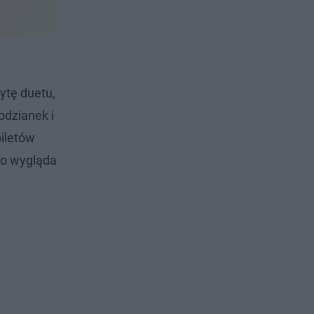
ytę duetu,
odzianek i
biletów
Igo wygląda