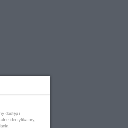
y dostęp i
lne identyfikatory,
iania