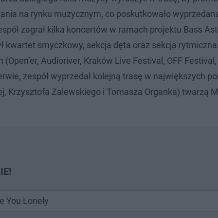
mieszania na rynku muzycznym, co poskutkowało wyprzedan
spół zagrał kilka koncertów w ramach projektu Bass Astr
ł kwartet smyczkowy, sekcja dęta oraz sekcja rytmiczn
 (Open’er, Audioriver, Kraków Live Festival, OFF Festival
erwie, zespół wyprzedał kolejną trasę w największych po
iej, Krzysztofa Zalewskiego i Tomasza Organka) twarzą 
IE!
re You Lonely