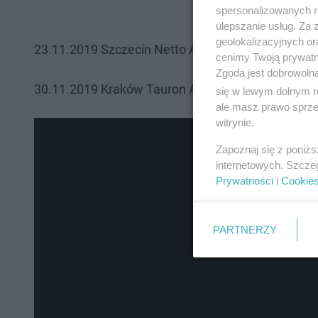
spersonalizowanych re
ulepszanie usług. Za
geolokalizacyjnych or
23.11.2019 Szczecin Netto Arena
cenimy Twoją prywatno
Zgoda jest dobrowoln
30.11.2019 Kraków Tauron Arena
się w lewym dolnym r
ale masz prawo sprzec
witrynie.
Zapoznaj się z poniż
internetowych. Szcze
Prywatności
i
Cookie
PARTNERZY