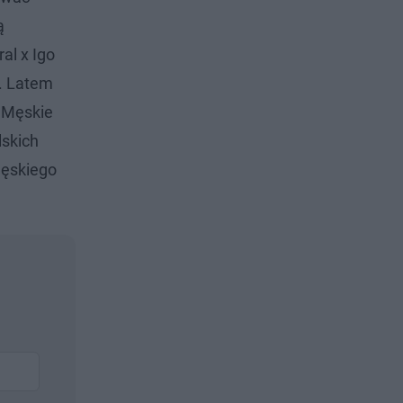
ą
al x Igo
a. Latem
, Męskie
lskich
Męskiego