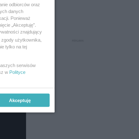
anie odbiorców oraz
nych danych
kacji. Ponieważ
ięcie „Akceptuję”.
ywatności znajdujący
ą zgody użytkownika,
 tylko na tej
 naszych serwisów
esz w
Polityce
Akceptuję