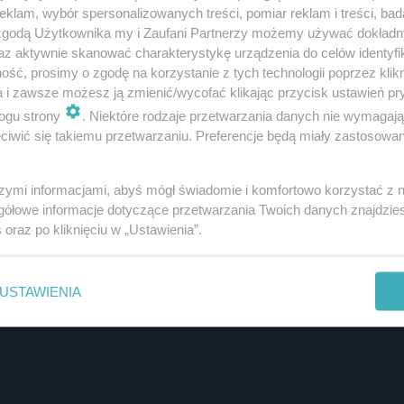
klam, wybór spersonalizowanych treści, pomiar reklam i treści, bad
 zgodą Użytkownika my i Zaufani Partnerzy możemy używać dokład
az aktywnie skanować charakterystykę urządzenia do celów identyfi
ść, prosimy o zgodę na korzystanie z tych technologii poprzez klikn
a i zawsze możesz ją zmienić/wycofać klikając przycisk ustawień pr
ogu strony
. Niektóre rodzaje przetwarzania danych nie wymagaj
iwić się takiemu przetwarzaniu. Preferencje będą miały zastosowanie
szymi informacjami, abyś mógł świadomie i komfortowo korzystać z
gółowe informacje dotyczące przetwarzania Twoich danych znajdzi
s
oraz po kliknięciu w „Ustawienia”.
USTAWIENIA