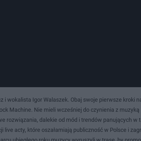
z i wokalista Igor Walaszek. Obaj swoje pierwsze kroki n
ock Machine. Nie mieli wcześniej do czynienia z muzyką
we rozwiązania, dalekie od mód i trendów panujących w t
ji live acty, które oszałamiają publiczność w Polsce i zag
arcu ubiegłego roku muzycy wyruszyli w trasę, by prom