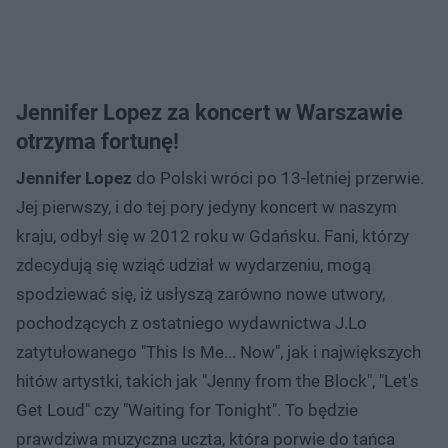
Jennifer Lopez za koncert w Warszawie
otrzyma fortunę!
Jennifer Lopez
do Polski wróci po 13-letniej przerwie.
Jej pierwszy, i do tej pory jedyny koncert w naszym
kraju, odbył się w 2012 roku w Gdańsku. Fani, którzy
zdecydują się wziąć udział w wydarzeniu, mogą
spodziewać się, iż usłyszą zarówno nowe utwory,
pochodzących z ostatniego wydawnictwa J.Lo
zatytułowanego "This Is Me... Now", jak i największych
hitów artystki, takich jak "Jenny from the Block", "Let's
Get Loud" czy "Waiting for Tonight". To będzie
prawdziwa muzyczna uczta, która porwie do tańca