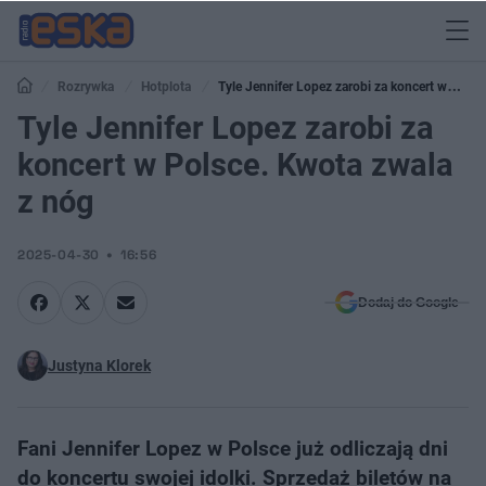
Rozrywka
Hotplota
Tyle Jennifer Lopez zarobi za koncert w
Polsce. Kwota zwala z nóg
Tyle Jennifer Lopez zarobi za
koncert w Polsce. Kwota zwala
z nóg
2025-04-30
16:56
Dodaj do Google
Justyna Klorek
Fani Jennifer Lopez w Polsce już odliczają dni
do koncertu swojej idolki. Sprzedaż biletów na