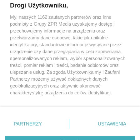
Drogi Użytkowniku,
My, naszych 1162 zaufanych partnerów oraz inne
Żaden utwór zamieszczony w serwisie nie może być powielany i
podmioty z Grupy ZPR Media uzyskujemy dostęp i
rozpowszechniany lub dalej rozpowszechniany w jakikolwiek sposób (w
przechowujemy informacje na urządzeniu oraz
tym także elektroniczny lub mechaniczny) na jakimkolwiek polu
eksploatacji w jakiejkolwiek formie, włącznie z umieszczaniem w
przetwarzamy dane osobowe, takie jak unikalne
Internecie bez pisemnej zgody właściciela praw. Jakiekolwiek użycie lub
identyfikatory, standardowe informacje wysyłane przez
wykorzystanie utworów w całości lub w części z naruszeniem prawa,
tzn. bez właściwej zgody, jest zabronione pod groźbą kary i może być
urządzenie czy dane przeglądania w celu zapewniania
ścigane prawnie.
spersonalizowanych reklam, wybór spersonalizowanych
treści, pomiar reklam i treści, badanie odbiorców oraz
ulepszanie usług. Za zgodą Użytkownika my i Zaufani
Partnerzy możemy używać dokładnych danych
geolokalizacyjnych oraz aktywnie skanować
charakterystykę urządzenia do celów identyfikacji.
Ponieważ cenimy Twoją prywatność, prosimy o zgodę na
O nas
korzystanie z tych technologii poprzez kliknięcie
Informacje prawne
„Akceptuję”. Zgoda jest dobrowolna i zawsze możesz ją
zmienić/wycofać klikając przycisk ustawień prywatności
PARTNERZY
USTAWIENIA
Nasze serwisy
znajdujący się w lewym dolnym rogu strony
. Niektóre
rodzaje przetwarzania danych nie wymagają zgody
© 2026 Grupa ZPR Media