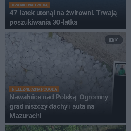
DRAMAT NAD WODĄ
47-latek utonął na żwirowni. Trwają
poszukiwania 30-latka
10
NIEBEZPIECZNA POGODA
Nawałnice nad Polską. Ogromny
grad niszczy dachy i auta na
Mazurach!