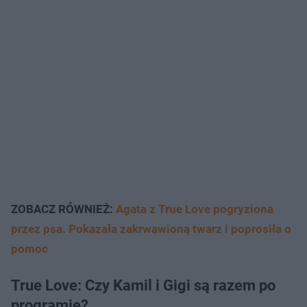
ZOBACZ RÓWNIEŻ:
Agata z True Love pogryziona
przez psa. Pokazała zakrwawioną twarz i poprosiła o
pomoc
True Love: Czy Kamil i Gigi są razem po
programie?