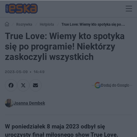
Rozrywka
Hotplota
True Love: Wiemy kto spotyka się po
programie! Niektórzy zaskoczyli wszystkich
True Love: Wiemy kto spotyka
się po programie! Niektórzy
zaskoczyli wszystkich
2023-05-09
14:49
Dodaj do Google
Joanna Dembek
W poniedziałek 8 maja 2023 odbył się
uroczysty finał miłosnego show True Love.