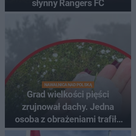
słynny Rangers FC
NAWAŁNICA NAD POLSKĄ
Grad wielkości pięści
zrujnował dachy. Jedna
osoba z obrażeniami trafiła
do szpitala