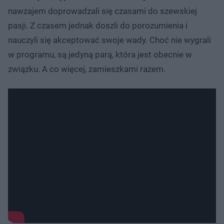
nawzajem doprowadzali się czasami do szewskiej
pasji. Z czasem jednak doszli do porozumienia i
nauczyli się akceptować swoje wady. Choć nie wygrali
w programu, są jedyną parą, która jest obecnie w
związku. A co więcej, zamieszkami razem.