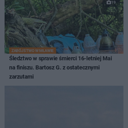
19
ZABÓJSTWO W MŁAWIE
Śledztwo w sprawie śmierci 16-letniej Mai
na finiszu. Bartosz G. z ostatecznymi
zarzutami