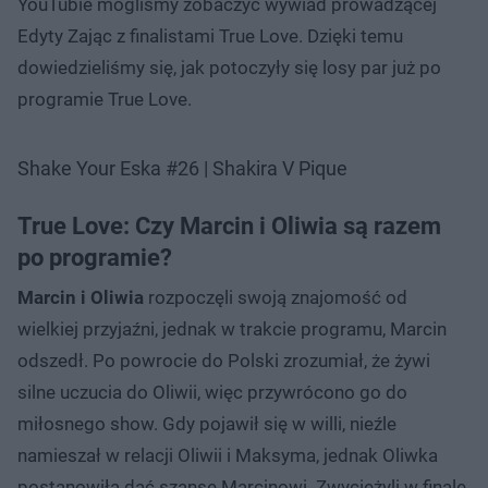
YouTubie mogliśmy zobaczyć wywiad prowadzącej
Edyty Zając z finalistami True Love. Dzięki temu
dowiedzieliśmy się, jak potoczyły się losy par już po
programie True Love.
Shake Your Eska #26 | Shakira V Pique
True Love: Czy Marcin i Oliwia są razem
po programie?
Marcin i Oliwia
rozpoczęli swoją znajomość od
wielkiej przyjaźni, jednak w trakcie programu, Marcin
odszedł. Po powrocie do Polski zrozumiał, że żywi
silne uczucia do Oliwii, więc przywrócono go do
miłosnego show. Gdy pojawił się w willi, nieźle
namieszał w relacji Oliwii i Maksyma, jednak Oliwka
postanowiła dać szansę Marcinowi. Zwyciężyli w finale,