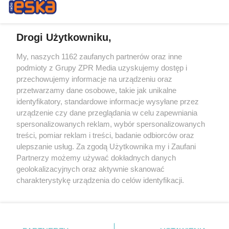
Drogi Użytkowniku,
My, naszych 1162 zaufanych partnerów oraz inne
Żaden utwór zamieszczony w serwisie nie może być powielany i
podmioty z Grupy ZPR Media uzyskujemy dostęp i
rozpowszechniany lub dalej rozpowszechniany w jakikolwiek sposób (w
przechowujemy informacje na urządzeniu oraz
tym także elektroniczny lub mechaniczny) na jakimkolwiek polu
eksploatacji w jakiejkolwiek formie, włącznie z umieszczaniem w
przetwarzamy dane osobowe, takie jak unikalne
Internecie bez pisemnej zgody właściciela praw. Jakiekolwiek użycie lub
identyfikatory, standardowe informacje wysyłane przez
wykorzystanie utworów w całości lub w części z naruszeniem prawa,
tzn. bez właściwej zgody, jest zabronione pod groźbą kary i może być
urządzenie czy dane przeglądania w celu zapewniania
ścigane prawnie.
spersonalizowanych reklam, wybór spersonalizowanych
treści, pomiar reklam i treści, badanie odbiorców oraz
ulepszanie usług. Za zgodą Użytkownika my i Zaufani
Partnerzy możemy używać dokładnych danych
geolokalizacyjnych oraz aktywnie skanować
charakterystykę urządzenia do celów identyfikacji.
Ponieważ cenimy Twoją prywatność, prosimy o zgodę na
O nas
korzystanie z tych technologii poprzez kliknięcie
Informacje prawne
„Akceptuję”. Zgoda jest dobrowolna i zawsze możesz ją
zmienić/wycofać klikając przycisk ustawień prywatności