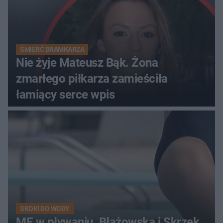
ŚMIERĆ BRAMKARZA
Nie żyje Mateusz Bąk. Żona
zmarłego piłkarza zamieściła
łamiący serce wpis
SKOKI DO WODY
ME w pływaniu. Błażowska i Skrzek