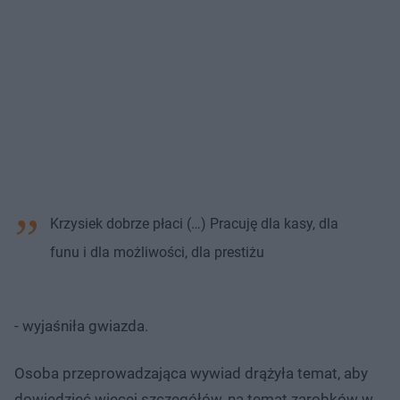
Krzysiek dobrze płaci (…) Pracuję dla kasy, dla
funu i dla możliwości, dla prestiżu
- wyjaśniła gwiazda.
Osoba przeprowadzająca wywiad drążyła temat, aby
dowiedzieć więcej szczegółów, na temat zarobków w