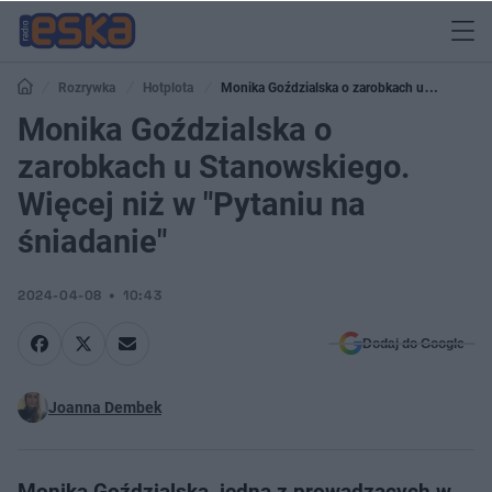
Rozrywka
Hotplota
Monika Goździalska o zarobkach u
Stanowskiego. Więcej niż w "Pytaniu na śniadanie"
Monika Goździalska o
zarobkach u Stanowskiego.
Więcej niż w "Pytaniu na
śniadanie"
2024-04-08
10:43
Dodaj do Google
Joanna Dembek
Monika Goździalska, jedna z prowadzących w