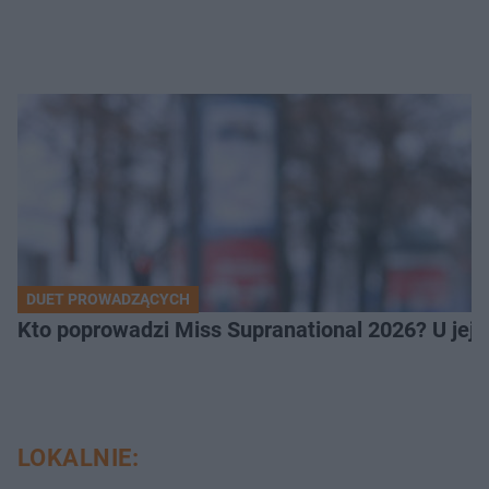
DUET PROWADZĄCYCH
Kto poprowadzi Miss Supranational 2026? U jej
LOKALNIE: