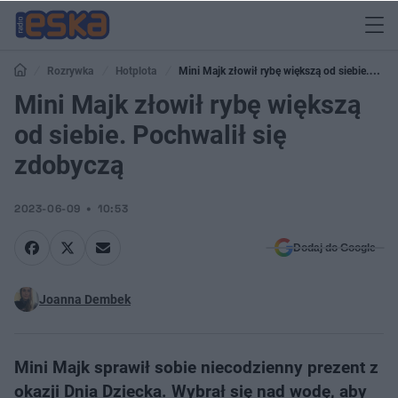
Rozrywka
Hotplota
Mini Majk złowił rybę większą od siebie.
Pochwalił się zdobyczą
Mini Majk złowił rybę większą
od siebie. Pochwalił się
zdobyczą
2023-06-09
10:53
Dodaj do Google
Joanna Dembek
Mini Majk sprawił sobie niecodzienny prezent z
okazji Dnia Dziecka. Wybrał się nad wodę, aby