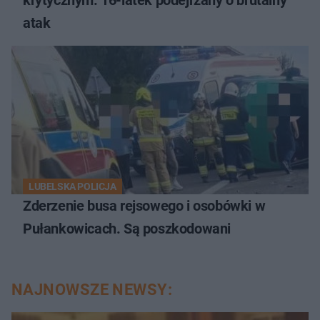
krytycznym. 16-latek podejrzany o brutalny
atak
LUBELSKA POLICJA
Zderzenie busa rejsowego i osobówki w
Pułankowicach. Są poszkodowani
NAJNOWSZE NEWSY: