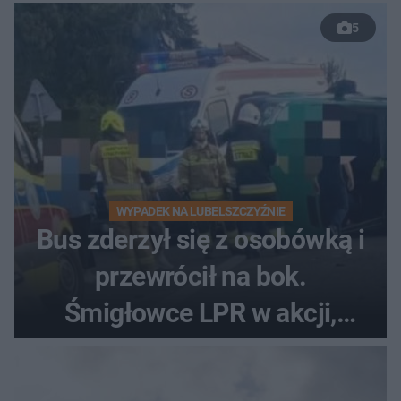
5
WYPADEK NA LUBELSZCZYŹNIE
Bus zderzył się z osobówką i
przewrócił na bok.
Śmigłowce LPR w akcji,
rannych może być nawet
kilkanaście osób