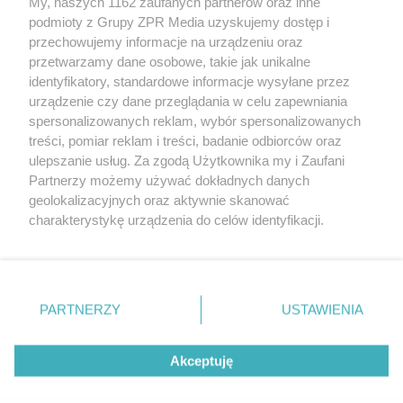
My, naszych 1162 zaufanych partnerów oraz inne
Żaden utwór zamieszczony w serwisie nie może być powielany i
podmioty z Grupy ZPR Media uzyskujemy dostęp i
rozpowszechniany lub dalej rozpowszechniany w jakikolwiek sposób (w
przechowujemy informacje na urządzeniu oraz
tym także elektroniczny lub mechaniczny) na jakimkolwiek polu
eksploatacji w jakiejkolwiek formie, włącznie z umieszczaniem w
przetwarzamy dane osobowe, takie jak unikalne
Internecie bez pisemnej zgody właściciela praw. Jakiekolwiek użycie lub
identyfikatory, standardowe informacje wysyłane przez
wykorzystanie utworów w całości lub w części z naruszeniem prawa,
tzn. bez właściwej zgody, jest zabronione pod groźbą kary i może być
urządzenie czy dane przeglądania w celu zapewniania
ścigane prawnie.
spersonalizowanych reklam, wybór spersonalizowanych
treści, pomiar reklam i treści, badanie odbiorców oraz
ulepszanie usług. Za zgodą Użytkownika my i Zaufani
Partnerzy możemy używać dokładnych danych
geolokalizacyjnych oraz aktywnie skanować
charakterystykę urządzenia do celów identyfikacji.
Ponieważ cenimy Twoją prywatność, prosimy o zgodę na
O nas
korzystanie z tych technologii poprzez kliknięcie
Informacje prawne
„Akceptuję”. Zgoda jest dobrowolna i zawsze możesz ją
zmienić/wycofać klikając przycisk ustawień prywatności
PARTNERZY
USTAWIENIA
Nasze serwisy
znajdujący się w lewym dolnym rogu strony
. Niektóre
rodzaje przetwarzania danych nie wymagają zgody
© 2026 Grupa ZPR Media
Akceptuję
użytkownika, ale masz prawo sprzeciwić się takiemu
przetwarzaniu. Preferencje będą miały zastosowanie tylko
na tej witrynie.