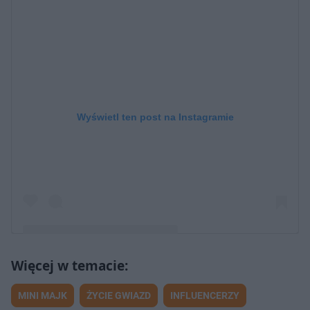
Wyświetl ten post na Instagramie
Post udostępniony przez Mateusz Krzyżanowski
MINI MAJK
ŻYCIE GWIAZD
INFLUENCERZY
(@_minimajk)