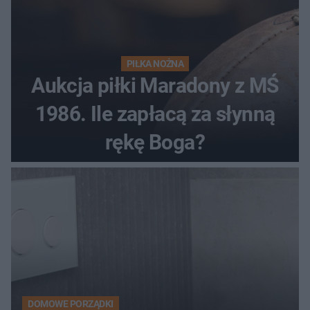
PIŁKA NOŻNA
Aukcja piłki Maradony z MŚ
1986. Ile zapłacą za słynną
rękę Boga?
DOMOWE PORZĄDKI