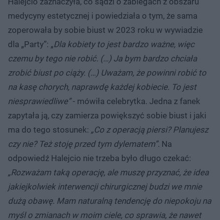
Halejcio zaznaczyła, co sądzi o zabiegach z obszaru
medycyny estetycznej i powiedziała o tym, że sama
zoperowała by sobie biust w 2023 roku w wywiadzie
dla „Party”: „
Dla kobiety to jest bardzo ważne, więc
czemu by tego nie robić. (…) Ja bym bardzo chciała
zrobić biust po ciąży. (…) Uważam, że powinni robić to
na kasę chorych, naprawdę każdej kobiecie. To jest
niesprawiedliwe”
- mówiła celebrytka. Jedna z fanek
zapytała ją, czy zamierza powiększyć sobie biust i jaki
ma do tego stosunek:
„Co z operacją piersi? Planujesz
czy nie? Też stoję przed tym dylematem”.
Na
odpowiedź Halejcio nie trzeba było długo czekać:
„Rozważam taką operację, ale muszę przyznać, że idea
jakiejkolwiek interwencji chirurgicznej budzi we mnie
dużą obawę. Mam naturalną tendencję do niepokoju na
myśl o zmianach w moim ciele, co sprawia, że nawet