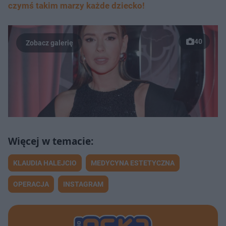
czymś takim marzy każde dziecko!
40
KLAUDIA HALEJCIO
MEDYCYNA ESTETYCZNA
OPERACJA
INSTAGRAM