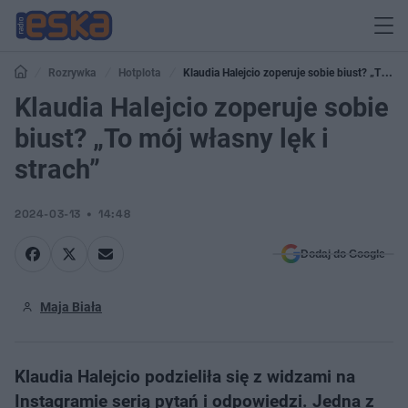
Rozrywka
Hotplota
Klaudia Halejcio zoperuje sobie biust? „To
mój własny lęk i strach”
Klaudia Halejcio zoperuje sobie
biust? „To mój własny lęk i
strach”
2024-03-13
14:48
Dodaj do Google
Maja Biała
Klaudia Halejcio podzieliła się z widzami na
Instagramie serią pytań i odpowiedzi. Jedna z