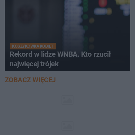
KOSZYKÓWKA KOBIET
Rekord w lidze WNBA. Kto rzucił
najwięcej trójek
ZOBACZ WIĘCEJ