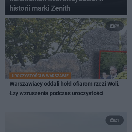
historii marki Zenith
75
UROCZYSTOŚCI W WARSZAWIE
Warszawiacy oddali hołd ofiarom rzezi Woli.
Łzy wzruszenia podczas uroczystości
21