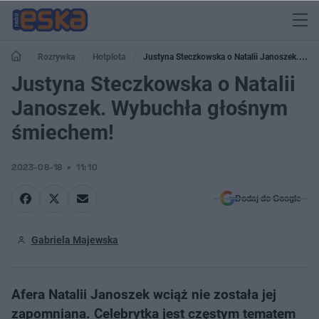
Rozrywka
Hotplota
Justyna Steczkowska o Natalii Janoszek.
Wybuchła głośnym śmiechem!
Justyna Steczkowska o Natalii
Janoszek. Wybuchła głośnym
śmiechem!
2023-08-18
11:10
Dodaj do Google
Gabriela Majewska
Afera Natalii Janoszek wciąż nie została jej
zapomniana. Celebrytka jest częstym tematem