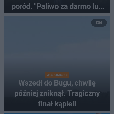
poród. "Paliwo za darmo lub
50 %!"
6
WIADOMOŚCI
Wszedł do Bugu, chwilę
później zniknął. Tragiczny
finał kąpieli