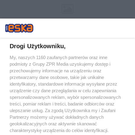
Drogi Użytkowniku,
My, naszych 1160 zaufanych partnerów oraz inne
Żaden utwór zamieszczony w serwisie nie może być powielany i
podmioty z Grupy ZPR Media uzyskujemy dostęp i
rozpowszechniany lub dalej rozpowszechniany w jakikolwiek sposób (w
przechowujemy informacje na urządzeniu oraz
tym także elektroniczny lub mechaniczny) na jakimkolwiek polu
eksploatacji w jakiejkolwiek formie, włącznie z umieszczaniem w
przetwarzamy dane osobowe, takie jak unikalne
Internecie bez pisemnej zgody właściciela praw. Jakiekolwiek użycie lub
identyfikatory, standardowe informacje wysyłane przez
wykorzystanie utworów w całości lub w części z naruszeniem prawa,
tzn. bez właściwej zgody, jest zabronione pod groźbą kary i może być
urządzenie czy dane przeglądania w celu zapewniania
ścigane prawnie.
spersonalizowanych reklam, wybór spersonalizowanych
treści, pomiar reklam i treści, badanie odbiorców oraz
ulepszanie usług. Za zgodą Użytkownika my i Zaufani
Partnerzy możemy używać dokładnych danych
geolokalizacyjnych oraz aktywnie skanować
charakterystykę urządzenia do celów identyfikacji.