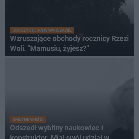
UROCZYSTOŚCI W WARSZAWIE
Wzruszające obchody rocznicy Rzezi
Woli. "Mamusiu, żyjesz?"
SMUTNE WIEŚCI
Odszedł wybitny naukowiec i
konstruktor. Miał swój udział w