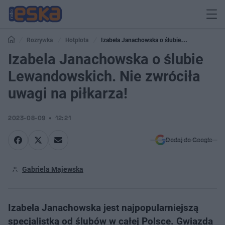
Rozrywka
Hotplota
Izabela Janachowska o ślubie
Lewandowskich. Nie zwróciła uwagi na piłkarza!
Izabela Janachowska o ślubie
Lewandowskich. Nie zwróciła
uwagi na piłkarza!
2023-08-09
12:21
Dodaj do Google
Gabriela Majewska
Izabela Janachowska jest najpopularniejszą
specjalistką od ślubów w całej Polsce. Gwiazda