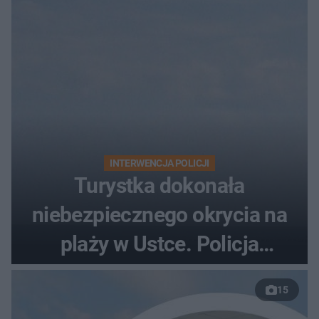
zarzutami
INTERWENCJA POLICJI
Turystka dokonała
niebezpiecznego okrycia na
plaży w Ustce. Policja
musiała zamknąć odcinek
15
wybrzeża