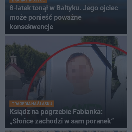
DRAMAT W USTCE
8-latek tonął w Bałtyku. Jego ojciec
może ponieść poważne
konsekwencje
TRAGEDIA NA ŚLĄSKU
Ksiądz na pogrzebie Fabianka:
„Słońce zachodzi w sam poranek”