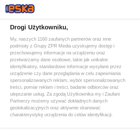
Drogi Użytkowniku,
My, naszych 1160 zaufanych partnerów oraz inne
Żaden utwór zamieszczony w serwisie nie może być powielany i
podmioty z Grupy ZPR Media uzyskujemy dostęp i
rozpowszechniany lub dalej rozpowszechniany w jakikolwiek sposób (w
przechowujemy informacje na urządzeniu oraz
tym także elektroniczny lub mechaniczny) na jakimkolwiek polu
eksploatacji w jakiejkolwiek formie, włącznie z umieszczaniem w
przetwarzamy dane osobowe, takie jak unikalne
Internecie bez pisemnej zgody właściciela praw. Jakiekolwiek użycie lub
identyfikatory, standardowe informacje wysyłane przez
wykorzystanie utworów w całości lub w części z naruszeniem prawa,
tzn. bez właściwej zgody, jest zabronione pod groźbą kary i może być
urządzenie czy dane przeglądania w celu zapewniania
ścigane prawnie.
spersonalizowanych reklam, wybór spersonalizowanych
treści, pomiar reklam i treści, badanie odbiorców oraz
ulepszanie usług. Za zgodą Użytkownika my i Zaufani
Partnerzy możemy używać dokładnych danych
geolokalizacyjnych oraz aktywnie skanować
charakterystykę urządzenia do celów identyfikacji.
Ponieważ cenimy Twoją prywatność, prosimy o zgodę na
O nas
korzystanie z tych technologii poprzez kliknięcie
Informacje prawne
„Akceptuję”. Zgoda jest dobrowolna i zawsze możesz ją