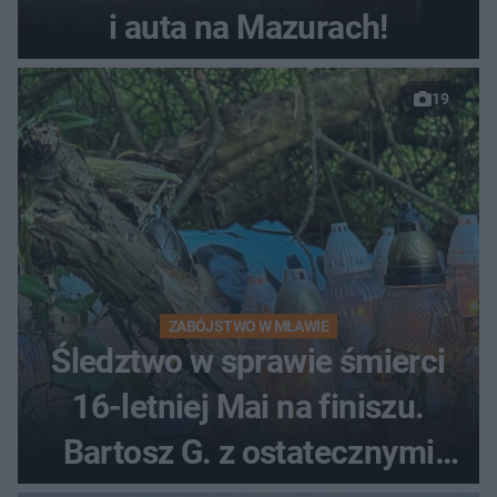
i auta na Mazurach!
19
ZABÓJSTWO W MŁAWIE
Śledztwo w sprawie śmierci
16-letniej Mai na finiszu.
Bartosz G. z ostatecznymi