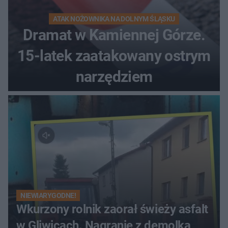
ATAK NOŻOWNIKA NA DOLNYM ŚLĄSKU
Dramat w Kamiennej Górze.
15-latek zaatakowany ostrym
narzędziem
NIEWIARYGODNE!
Wkurzony rolnik zaorał świeży asfalt
w Gliwicach. Nagranie z demolką