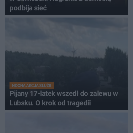
podbija sieć
NOCNA AKCJA SŁUŻB
Pijany 17-latek wszedł do zalewu w
Lubsku. O krok od tragedii