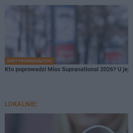
DUET PROWADZĄCYCH
Kto poprowadzi Miss Supranational 2026? U jej
LOKALNIE: