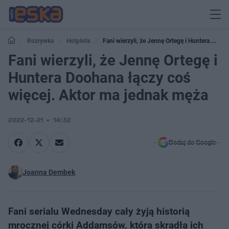
Rozrywka
Hotplota
Fani wierzyli, że Jennę Ortegę i Huntera
Doohana łączy coś więcej. Aktor ma jednak męża
Fani wierzyli, że Jennę Ortegę i
Huntera Doohana łączy coś
więcej. Aktor ma jednak męża
2022-12-21
14:32
Dodaj do Google
Joanna Dembek
Fani serialu Wednesday cały żyją historią
mrocznej córki Addamsów, która skradła ich