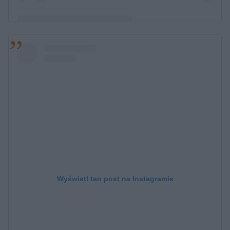
Post udostępniony przez Jenna Ortega (@jennaortega)
Wyświetl ten post na Instagramie